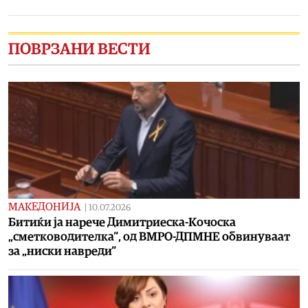
ПОВРЗАНИ ВЕСТИ
МАКЕДОНИЈА
|
10.07.2026
Битиќи ја нарече Димитриеска-Кочоска
„сметководителка“, од ВМРО-ДПМНЕ обвинуваат
за „ниски навреди“