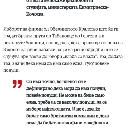
отплата ќе покаже физибилити
студијата, министерката Димитриеска-
Кочоска.
Изборот на фирми од Обединетото Кралство што ќе ги
градат брзата пруга од Табановце до Гевгелија и
неколкуте болници, според неа, ќе се прави врз основа на
Законот за јавни набавки, кој има јасни одредби што се
случува при вакви договори „влада со влада“. Тоа, додава
таа, значи дека нема да има само една, туку повеќе
понуди.
Си има точно, во членот си е
дефинирано дека мора да има понуди,
повеќе понуди. Не може да биде само
една, треба да се неколку понуди, да се
избере најповолната. И не е дека ќе
бидат само британски компании и дека
нема да бидат ангажирани македонски