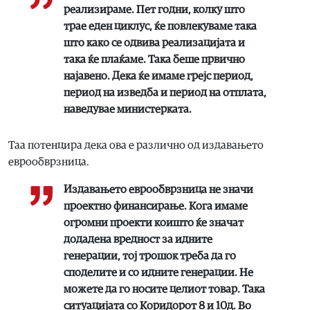
реализираме. Пет годни, колку што
трае еден циклус, ќе повлекуваме така
што како се одвива реализацијата и
така ќе плаќаме. Така беше првично
најавено. Дека ќе имаме грејс период,
период на изведба и период на отплата,
наведувае министерката.
Таа потенцира дека ова е различно од издавањето
еврообврзница.
Издавањето еврообврзница не значи
проектно финансирање. Кога имаме
огромни проекти коишто ќе значат
додадена вредност за идните
генерации, тој трошок треба да го
споделите и со идните генерации. Не
можете да го носите целиот товар. Така
ситуацијата со Коридорот 8 и 10д. Во