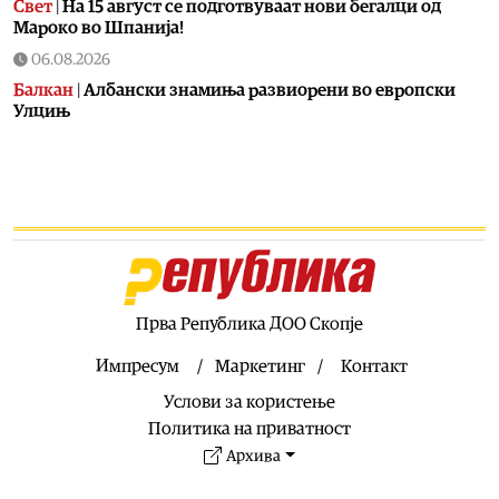
Свет
|
На 15 август се подготвуваат нови бегалци од
Мароко во Шпанија!
06.08.2026
Балкан
|
Албански знамиња развиорени во европски
Улцињ
06.08.2026
Балкан
|
Зеленски в сабота во официјална посета на
Србија, ќе се сретне со Вучиќ
06.08.2026
Македонија
|
Помалку првачиња, помалку иднина:
Демографската криза веќе стигна до училишните
клупи
Прва Република ДОО Скопје
06.08.2026
Балкан
|
Први случаи на западнонилска треска во
Импресум
Маркетинг
Контакт
Србија: Две постари лица во Белград хоспитализирани
Услови за користење
со невроинвазивна форма
Политика на приватност
06.08.2026
Архива
Сервиси
|
Вкупно 18 пожари на отворено денеска до 18
часот, два се активни