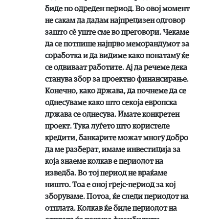
биде по одреден период. Во овој момент
не сакам да дадам најпрецизен одговор
зашто сè уште сме во преговори. Чекаме
да се потпише најпрво меморандумот за
соработка и да видиме како понатаму ќе
се одвиваат работите. Ај да речеме дека
станува збор за проектно финансирање.
Конечно, како држава, да почнеме да се
однесуваме како што секоја европска
држава се однесува. Имате конкретен
проект. Тука луѓето што користеле
кредити, банкарите можат многу добро
да ме разберат, имаме инвестиција за
која знаеме колкав е периодот на
изведба. Во тој период не враќаме
ништо. Тоа е оној грејс-период за кој
зборуваме. Потоа, ќе следи периодот на
отплата. Колкав ќе биде периодот на