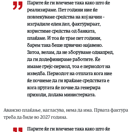
Парите ќе ги влечеме така како што ќе
реализираме. Пет години ние ќе
повлекуваме средства на кој начин –
изградиле еден дел, фактурираат,
користиме средства од банката,
плаќаме. И тоа ќе трае пет години,
барем така беше првично најавено.
Затоа, велам, да не зборуваме однапред,
да ги додефинираме работите. Ќе
имаме грејс-период, тоа е периодот на
изведба. Периодот на отплата кога ние
ќе почнеме да ги враќаме средствата е
кога пругата ќе почне да генерира
приходи, додава министерката.
Авансно плаќање, нагласува, нема да има. Првата фактура
треба да биде во 2027 година.
Парите ќе ги влечеме така како што ќе