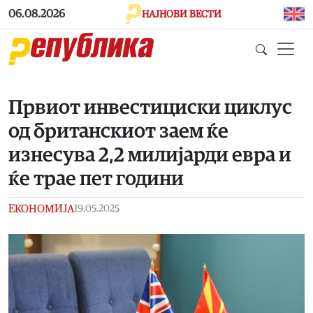
Skip to main content
06.08.2026
НАЈНОВИ ВЕСТИ
Првиот инвестициски циклус
од британскиот заем ќе
изнесува 2,2 милијарди евра и
ќе трае пет години
ЕКОНОМИЈА
19.05.2025