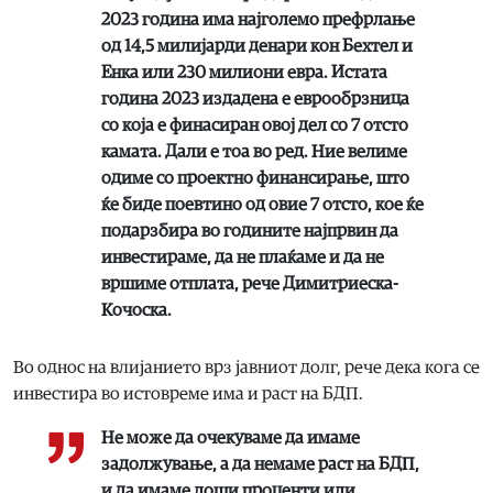
2023 година има најголемо префрлање
од 14,5 милијарди денари кон Бехтел и
Енка или 230 милиони евра. Истата
година 2023 издадена е еврообрзница
со која е финасиран овој дел со 7 отсто
камата. Дали е тоа во ред. Ние велиме
одиме со проектно финансирање, што
ќе биде поевтино од овие 7 отсто, кое ќе
подарзбира во годините најпрвин да
инвестираме, да не плаќаме и да не
вршиме отплата, рече Димитриеска-
Кочоска.
Во однос на влијанието врз јавниот долг, рече дека кога се
инвестира во истовреме има и раст на БДП.
Не може да очекуваме да имаме
задолжување, а да немаме раст на БДП,
и да имаме лоши проценти или