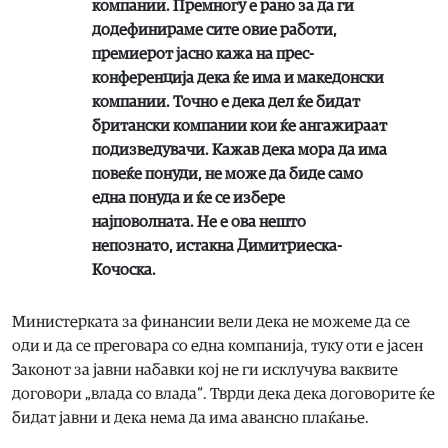
компании. Премногу е рано за да ги
додефинираме сите овие работи,
премиерот јасно кажа на прес-
конференција дека ќе има и македонски
компании. Точно е дека дел ќе бидат
британски компании кои ќе ангажираат
подизведувачи. Кажав дека мора да има
повеќе понуди, не може да биде само
една понуда и ќе се избере
најповолната. Не е ова нешто
непознато, истакна Димитриеска-
Кочоска.
Министерката за финансии вели дека не можеме да се
оди и да се преговара со една компанија, туку оти е јасен
Законот за јавни набавки кој не ги исклучува ваквите
договори „влада со влада“. Тврди дека дека договорите ќе
бидат јавни и дека нема да има авансно плаќање.