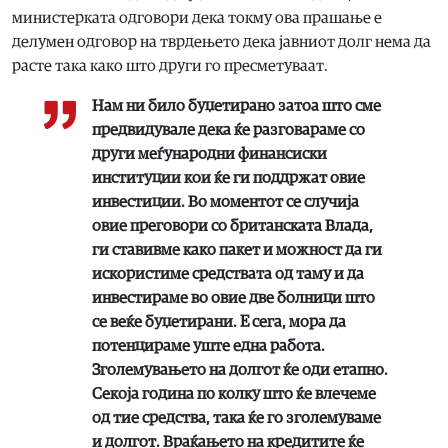
министерката одговори дека токму ова прашање е
делумен одговор на тврдењето дека јавниот долг нема да
расте така како што други го пресметуваат.
Нам ни било буџетирано затоа што сме
предвидувале дека ќе разговараме со
други меѓународни финансиски
институции кои ќе ги поддржат овие
инвестиции. Во моментот се случија
овие преговори со британската Влада,
ги ставивме како пакет и можност да ги
искористиме средствата од таму и да
инвестираме во овие две болници што
се веќе буџетирани. Е сега, мора да
потенцираме уште една работа.
Зголемувањето на долгот ќе оди етапно.
Секоја година по колку што ќе влечеме
од тие средства, така ќе го зголемуваме
и долгот. Враќањето на кредитите ќе