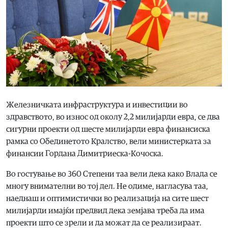
Железничката инфраструктура и инвестиции во
здравството, во износ од околу 2,2 милијарди евра, се два
сигурни проекти од шесте милијарди евра финансиска
рамка со Обединетото Кралство, вели министерката за
финансии Гордана Димитриеска-Кочоска.
Во гостување во 360 Степени таа вели дека како Влада се
многу внимателни во тој дел. Не одиме, нагласува таа,
наеднаш и оптимистички во реализација на сите шест
милијарди имајќи предвид дека земјава треба да има
проекти што се зрели и да можат да се реализираат.