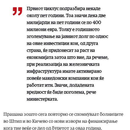
Првиот циклус подразбира некаде
околу пет години. Тоа значи дека две
милијарди на пет години се по 400
милиони евра. Толку е годишното
зголемување на јавниот долг по однос
на овие инвестиции кои, од друга
страна, ќе придонесат за раст на
економијата затоа што вие, да речеме,
при реализација на железничката
инфраструктура имате активирано
повеќе македонски компании кои ќе
работат итн. Значи, додадената
вредност ќе биде поголема, рече
министерката.
Прашана зошто сега повторно се спомнуваат болниците
во Штип и во Кичево со нови извори на финансирање
кога тие веќе се дел од буџетот за оваа година,