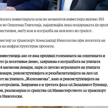
досега инвестирала или во моментов инвестира вкупно 165
 во Општина Гевгелија, најавувајќи дека поддршката ќе пр
естиции, меѓу кои и изградба на нов влез во градот.
истер за транспорт Александар Николоски при посетата на
та на инфраструктурни проекти.
инвестиција ако се има предвид големината на општината и
то ја посетивме денес, завршена е изградбата на улицата
,4 милиони денари, парк со детско игралиште на улицата
денари, реконструкцијата и рехабилитацијата на дел од
от на улицата „Железничка“, како и реконструкцијата на
Богородица. Завршена е и третата фаза од Западниот булевар,
и, реализиран со средства од Министерството за транспорт
че Николоски.