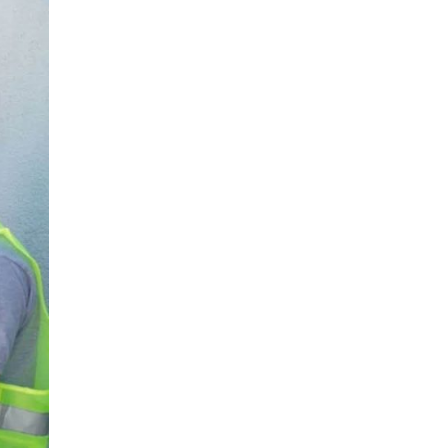
даваат целата слика, за да се
направи тим треба да се работи
06.08.2026
Патувања
|
Топ четири најчисти
реки во Македонија: Каде да се
капете, рибарите и уживате ова
лето
06.08.2026
Скопје
|
Водно ќе добие
моторички парк од паднатите
дрвја од невремето во Скопје
06.08.2026
Здравје
|
МЗ: Комисија ќе спроведе
стручен надзор за случајот со
родилката од Струмица, ќе биде
вклучен и медицински експерт од
соседството
06.08.2026
Кујнски тефтер
|
Подзаборавени
јадења од нашите баби (втор дел)