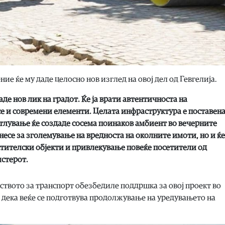
е ќе му даде целосно нов изглед на овој дел од Гевгелија.
даде нов лик на градот. Ќе ја врати автентичноста на
се и современи елементи. Целата инфраструктура е поставен
тлување ќе создаде сосема поинаков амбиент во вечерните
несе за зголемување на вредноста на околните имоти, но и ќе
стителски објекти и привлекување повеќе посетители од
истерот.
твото за транспорт обезбедиле поддршка за овој проект во
и дека веќе се подготвува продолжување на уредувањето на