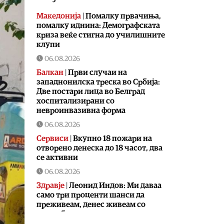
Македонија
|
Помалку првачиња,
помалку иднина: Демографската
криза веќе стигна до училишните
клупи
06.08.2026
Балкан
|
Први случаи на
западнонилска треска во Србија:
Две постари лица во Белград
хоспитализирани со
невроинвазивна форма
06.08.2026
Сервиси
|
Вкупно 18 пожари на
отворено денеска до 18 часот, два
се активни
06.08.2026
Здравје
|
Леонид Индов: Ми даваа
само три проценти шанси да
преживеам, денес живеам со
полна брзина