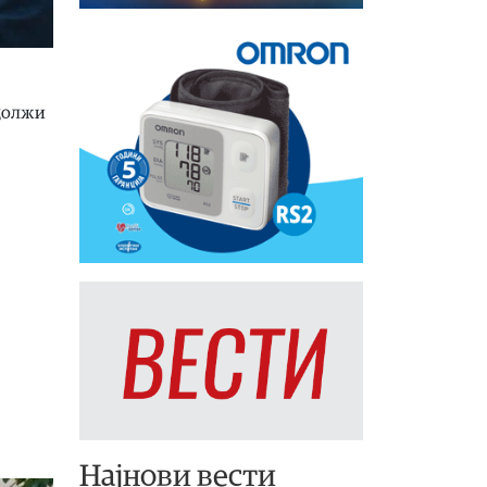
одолжи
Најнови вести