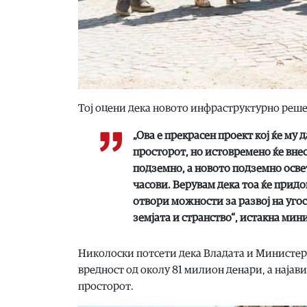
Tој оцени дека новото инфраструктурно решени
„Ова е прекрасен проект кој ќе му 
просторот, но истовремено ќе вне
подземно, а новото подземно осве
часови. Верувам дека тоа ќе придо
отвори можности за развој на уго
земјата и странство“, истакна мин
Николоски потсети дека Владата и Министерс
вредност од околу 81 милион денари, а најав
просторот.