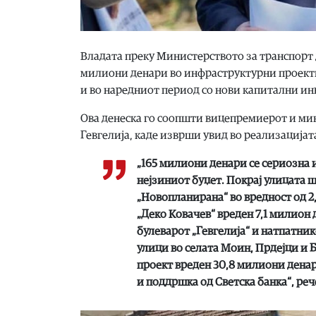
Владата преку Министерството за транспорт 
милиони денари во инфраструктурни проекти
и во наредниот период со нови капитални инв
Ова денеска го соопшти вицепремиерот и мин
Гевгелија, каде изврши увид во реализација
„165 милиони денари се сериозна 
нејзиниот буџет. Покрај улицата ш
„Новопланирана“ во вредност од 2
„Деко Ковачев“ вреден 7,1 милион 
булеварот „Гевгелија“ и натпатник
улици во селата Моин, Прдејци и 
проект вреден 30,8 милиони денар
и поддршка од Светска банка“, ре