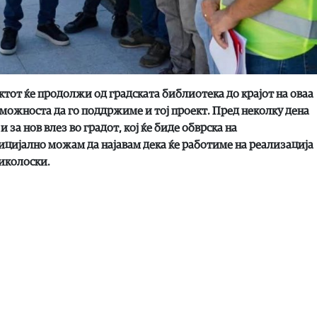
ктот ќе продолжи од градската библиотека до крајот на оваа
 можноста да го поддржиме и тој проект. Пред неколку дена
за нов влез во градот, кој ќе биде обврска на
цијално можам да најавам дека ќе работиме на реализација
Николоски.