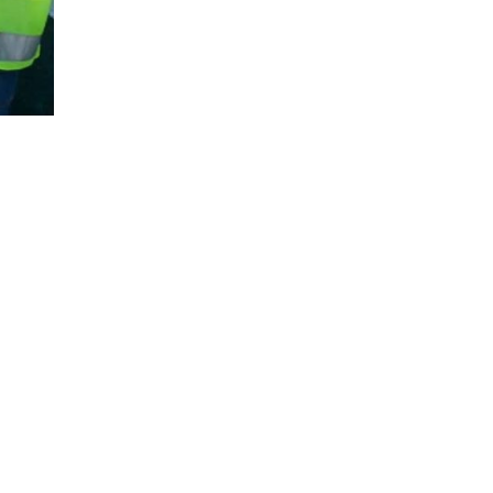
06.08.2026
Ракомет
|
Победа над Фарски
острови на младите на
македонски ракометари на ЕП во
Србија
06.08.2026
Хроника
|
Тешко повреден 16-
годишник на мотор
06.08.2026
Свет
|
Ал Арабија: Иран и Оман ја
усогласија рамката за отворање на
Ормуската Теснина
06.08.2026
Балкан
|
Грците спречиле во Нови
Сад да се постави споменик
наречен „Мајка Македонија“
06.08.2026
Хроника
|
Детали за сообраќајката
кај Битола, познат идентитетот на