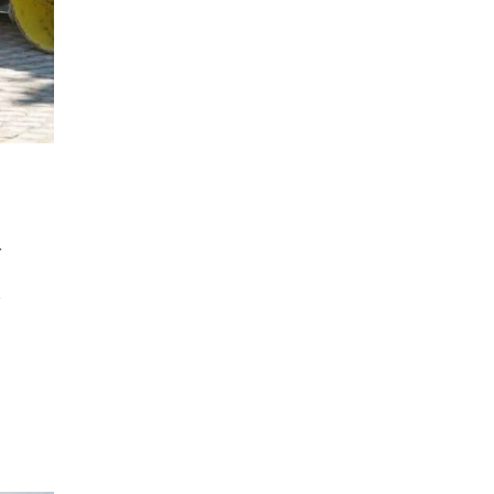
06.08.2026
Свет
|
Унгарскиот парламент во
вторник го избира шефот на
државата, а кандидатот на Тиса сè
уште не е познат
06.08.2026
Билборд
|
Жештини, невремиња и
пожари: Сè поголем товар за
инфраструктурата
06.08.2026
а
Здравје
|
Како да спречите
уринарни инфекции за време на
летните одмори?
06.08.2026
Астро
|
Бившиот се враќа во
животот на овие три знаци и носи
целосен немир
06.08.2026
Ракомет
|
Лазаров: Имињата не ја