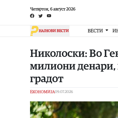
Skip to main content
Четврток, 6 август 2026
ВЕСТИ
И
НАЈНОВИ ВЕСТИ
Николоски: Во Гев
милиони денари, 
градот
ЕКОНОМИЈА
09.07.2026