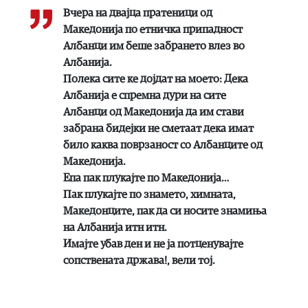
Вчера на двајца пратеници од
Македонија по етничка припадност
Албанци им беше забрането влез во
Албанија.
Полека сите ке дојдат на моето: Дека
Албанија е спремна дури на сите
Албанци од Македонија да им стави
забрана бидејки не сметаат дека имат
било каква поврзаност со Албанците од
Македонија.
Епа пак плукајте по Македонија…
Пак плукајте по знамето, химната,
Македонците, пак да си носите знамиња
на Албанија итн итн.
Имајте убав ден и не ја потценувајте
сопствената држава!, вели тој.