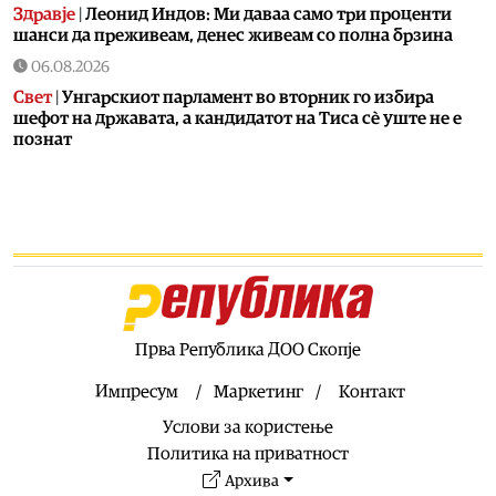
Здравје
|
Леонид Индов: Ми даваа само три проценти
шанси да преживеам, денес живеам со полна брзина
06.08.2026
Свет
|
Унгарскиот парламент во вторник го избира
шефот на државата, а кандидатот на Тиса сè уште не е
познат
06.08.2026
Билборд
|
Жештини, невремиња и пожари: Сè поголем
товар за инфраструктурата
06.08.2026
Здравје
|
Како да спречите уринарни инфекции за време
на летните одмори?
06.08.2026
Прва Република ДОО Скопје
Астро
|
Бившиот се враќа во животот на овие три знаци
и носи целосен немир
Импресум
Маркетинг
Контакт
06.08.2026
Услови за користење
Ракомет
|
Лазаров: Имињата не ја даваат целата слика, за
Политика на приватност
да се направи тим треба да се работи
Архива