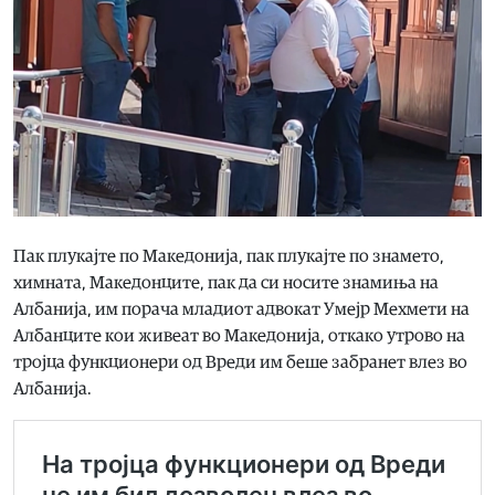
Пак плукајте по Македонија, пак плукајте по знамето,
химната, Македонците, пак да си носите знамиња на
Албанија, им порача младиот адвокат Умејр Мехмети на
Албанците кои живеат во Македонија, откако утрово на
тројца функционери од Вреди им беше забранет влез во
Албанија.