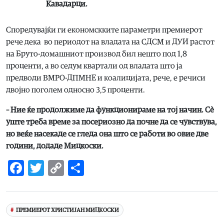
Кавадарци.
Споредувајќи ги економскките параметри премиерот
рече дека во периодот на владата на СДСМ и ДУИ растот
на Бруто-домашниот производ бил нешто под 1,8
проценти, а во седум квартали од владата што ја
предводи ВМРО-ДПМНЕ и коалицијата, рече, е речиси
двојно поголем односно 3,5 проценти.
– Ние ќе продолжиме да функционираме на тој начин. Сè
уште треба време за посериозно да почне да се чувствува,
но веќе насекаде се гледа она што се работи во овие две
години, додаде Мицкоски.
Facebook
Twitter
Copy
Share
Link
ПРЕМИЕРОТ ХРИСТИЈАН МИЦКОСКИ