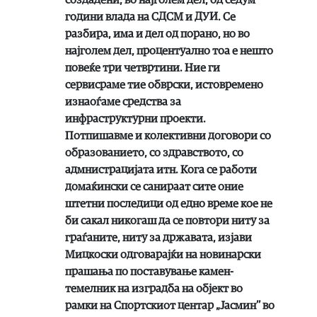
создадени, во најголем дел, од седум
години влада на СДСМ и ДУИ. Се
разбира, има и дел од порано, но во
најголем дел, процентуално тоа е нешто
повеќе три четвртини. Ние ги
сервисраме тие обврски, истовремено
изнаоѓаме средства за
инфраструктурни проекти.
Потпишавме и колективни договори со
образованието, со здравството, со
адмнистрацијата итн. Кога се работи
домаќински се санираат сите оние
штетни последици од едно време кое не
би сакал никогаш да се повтори ниту за
граѓаните, ниту за државата, изјави
Мицкоски одговарајќи на новинарски
прашања по поставување камен-
темелник на изградба на објект во
рамки на Спортскиот центар „Јасминʼʼ во