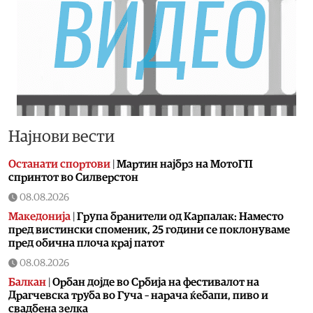
Најнови вести
Останати спортови
|
Мартин најбрз на МотоГП
спринтот во Силверстон
08.08.2026
Македонија
|
Група бранители од Карпалак: Наместо
пред вистински споменик, 25 години се поклонуваме
пред обична плоча крај патот
08.08.2026
Балкан
|
Орбан дојде во Србија на фестивалот на
Драгчевска труба во Гуча – нарача ќебапи, пиво и
свадбена зелка