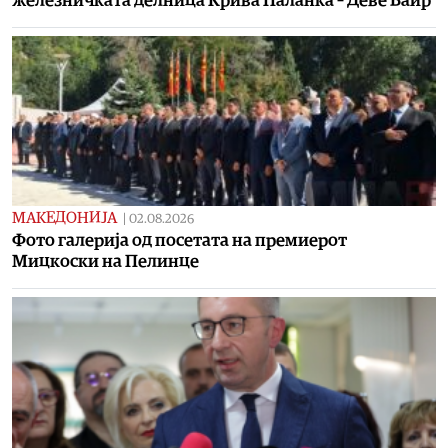
железничката делница Крива Паланка – Деве Баир
МАКЕДОНИЈА
|
02.08.2026
Фото галерија од посетата на премиерот
Мицкоски на Пелинце