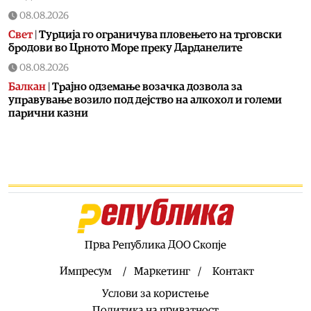
08.08.2026
Свет
|
Турција го ограничува пловењето на трговски
бродови во Црното Море преку Дарданелите
08.08.2026
Балкан
|
Трајно одземање возачка дозвола за
управување возило под дејство на алкохол и големи
парични казни
08.08.2026
Свет
|
Повеќе од 178.000 мигранти во последните
неколку месеци ја напуштија Јужна Африка
08.08.2026
Свет
|
Иран: Отворањето на Ормутскиот Теснец зависи
од САД
08.08.2026
Прва Република ДОО Скопје
Останати спортови
|
Катерина Ацевска светска
вицешампионка во џиу-џицу
Импресум
Маркетинг
Контакт
08.08.2026
Услови за користење
Патувања
|
Матера – градот од камен кој како феникс се
Политика на приватност