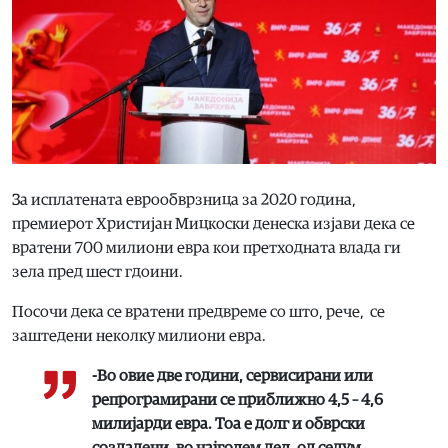
За исплатената еврообврзница за 2020 година,
премиерот Христијан Мицкоски денеска изјави дека се
вратени 700 милиони евра кои претходната влада ги
зела пред шест гдоини.
Посочи дека се вратени предвреме со што, рече, се
заштедени неколку милиони евра.
-Во овие две години, сервисирани или
репрограмирани се приближно 4,5 – 4,6
милијарди евра. Тоа е долг и обврски