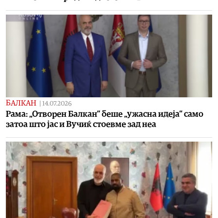
БАЛКАН
|
14.07.2026
Рама: „Отворен Балкан“ беше „ужасна идеја“ само
затоа што јас и Вучиќ стоевме зад неа