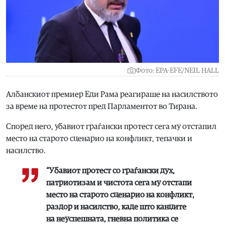
Фото: EPA-EFE/NEIL HALL
Албанскиот премиер Еди Рама реагираше на насилството
за време на протестот пред Парламентот во Тирана.
Според него, убавиот граѓански протест сега му отстапил
место на старото сценарио на конфликт, тепачки и
насилство.
“Убавиот протест со граѓански дух,
патриотизам и чистота сега му отстапи
место на старото сценарио на конфликт,
раздор и насилство, каде што канџите
на неуспешната, гневна политика се