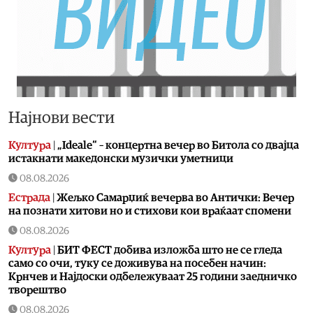
Најнови вести
Култура
|
„Ideale“ – концертна вечер во Битола со двајца
истакнати македонски музички уметници
08.08.2026
Естрада
|
Жељко Самарџиќ вечерва во Антички: Вечер
на познати хитови но и стихови кои враќаат спомени
08.08.2026
Култура
|
БИТ ФЕСТ добива изложба што не се гледа
само со очи, туку се доживува на посебен начин:
Крнчев и Најдоски одбележуваат 25 години заедничко
творештво
08.08.2026