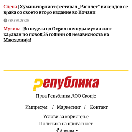
Сцена
|
Хуманитарниот фестивал „Расплет“ викендов се
враќа со своето второ издание во Кочани
08.08.2026
Музика
|
Во недела од Охрид почнува музичкиот
караван по повод 35 години од независноста на
Македонија!
08.08.2026
Балкан
|
Дрон од Романија долета во Бугарија и
експлодираше во близина на Трансбалканскиот
гасовод
08.08.2026
Балкан
|
Зеленски во Белград: Разговори за европскиот
пат на Украина и Србија, меморандум за соработка меѓу
двете земји
Прва Република ДОО Скопје
08.08.2026
Импресум
Маркетинг
Контакт
Македонија
|
Три ер трактори се вклучуваат во
Услови за користење
гаснењето на пожарот во Сопиште
Политика на приватност
08.08.2026
Архива