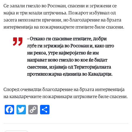
Се запали гнездо во Росоман, спасени и згрижени се
мајка и три млади штркчиња. Пожарот избувнал од
засега непознати причини, но благодарение на брзата
интервенција на пожарникарите птиците биле спасени.
– Откако ги спасивме птиците, добри
луѓе ги згрижија во Росоман и, како што
ни рекоа, утре најверојатно ќе им
направат ново гнездо во кое ќе бидат
сместени, изјавија од Територијалната
противпожарна единица во Кавадарци.
Според очевидци благодарение на брзата интервенција
на кавадаречките пожарникари штрковите биле спасени.
Facebook
Twitter
Copy
Share
Link