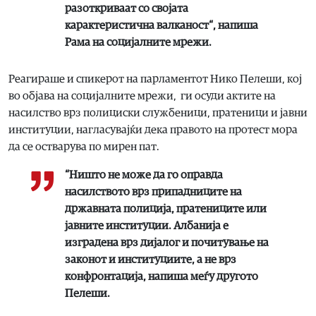
разоткриваат со својата
карактеристична валканост“, напиша
Рама на социјалните мрежи.
Реагираше и спикерот на парламентот Нико Пелеши, кој
во објава на социјалните мрежи, ги осуди актите на
насилство врз полициски службеници, пратеници и јавни
институции, нагласувајќи дека правото на протест мора
да се остварува по мирен пат.
“Ништо не може да го оправда
насилството врз припадниците на
државната полиција, пратениците или
јавните институции. Албанија е
изградена врз дијалог и почитување на
законот и институциите, а не врз
конфронтација, напиша меѓу другото
Пелеши.