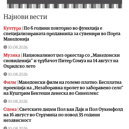
Најнови вести
Култура
|
По 6 години повторно во функција е
специјализираната продавница за сувенири во Порта
Македонија
10.08.2026
Музика
|
Националниот џез оркестар со „Македонски
сновиденија“ и трубачот Питер Сомуа на 14 август на
Охридско лето
10.08.2026
Филм
|
Македонски филм на големо платно: Бесплатна
проекција на „Незаборавна пролет во заборавено село“
на Куштрим Бектеши денеска во Синеплекс
10.08.2026
Сцена
|
Светските диџеи Пол ван Дајк и Пол Оукенфолд
на 16 август во Струмица по повод 35 години
независност
10.08.2026