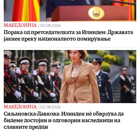
МАКЕДОНИЈА
|
02.08.2026
Порака од претседателката за Илинден: Државата
јакнее преку националното помирување
МАКЕДОНИЈА
|
02.08.2026
Сиљановска-Давкова: Илинден нè обврзува да
бидеме достојни и одговорни наследници на
славните предци