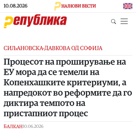
Skip to main content
10.08.2026
НАЈНОВИ ВЕСТИ
СИЉАНОВСКА-ДАВКОВА ОД СОФИЈА
Процесот на проширување на
ЕУ мора да се темели на
Копенхашките критериуми, а
напредокот во реформите да го
диктира темпото на
пристапниот процес
БАЛКАН
10.06.2026