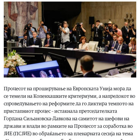
Процесот на проширување на Европската Унија мора да
се темели на Копенхашките критериуми, а напредокот во
спроведувањето на реформите да го диктира темпото на
пристапниот процес – истакнала претседателката
Гордана Сиљановска-Давкова на самитот на шефови на
држави и влади во рамките на Процесот за соработка во
ЈИЕ (ПСЈИЕ) во обраќањето на пленарната сесија на тема