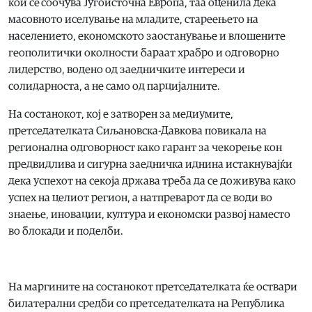
кои се соочува Југоисточна Европа, таа оценила дека
масовното иселување на младите, стареењето на
населението, економското заостанување и влошените
геополитички околности бараат храбро и одговорно
лидерство, водено од заедничките интереси и
солидарноста, а не само од парцијалните.
На состанокот, кој е затворен за медиумите,
претседателката Сиљановска-Давкова повикала на
регионална одговорност како гарант за чекорење кон
предвидлива и сигурна заедничка иднина истакнувајќи
дека успехот на секоја држава треба да се доживува како
успех на целиот регион, а натпреварот да се води во
знаење, иновации, култура и економски развој наместо
во блокади и поделби.
На маргините на состанокот претседателката ќе оствари
билатерални средби со претседателката на Република