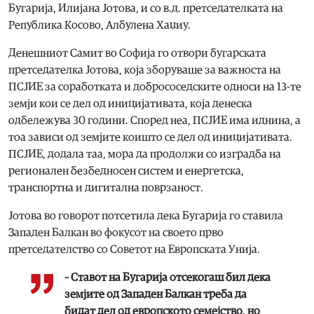
Бугарија, Илијана Јотова, и со в.д. претседателката на
Република Косово, Албулена Хаџиу.
Денешниот Самит во Софија го отвори бугарската
претседателка Јотова, која зборуваше за важноста на
ПСЈИЕ за соработката и добрососедските односи на 13-те
земји кои се дел од иницијативата, која денеска
одбележува 30 години. Според неа, ПСЈИЕ има иднина, а
тоа зависи од земјите коишто се дел од иницијативата.
ПСЈИЕ, додала таа, мора да продолжи со изградба на
регионален безбедносен систем и енергетска,
транспортна и дигитална поврзаност.
Јотова во говорот потсетила дека Бугарија го ставила
Западен Балкан во фокусот на своето прво
претседателство со Советот на Европската Унија.
– Ставот на Бугарија отсекогаш бил дека
земјите од Западен Балкан треба да
бидат дел од европското семејство, но