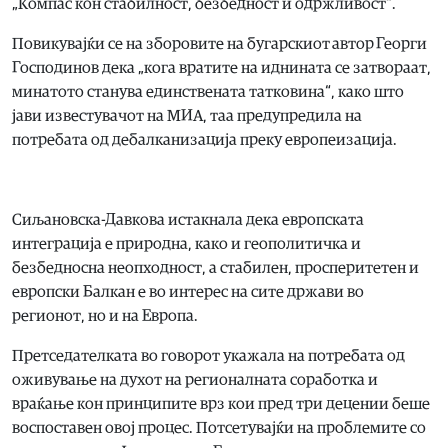
„Компас кон стабилност, безбедност и одржливост“.
Повикувајќи се на зборовите на бугарскиот автор Георги
Господинов дека „кога вратите на иднината се затвораат,
минатото станува единствената татковина“, како што
јави известувачот на МИА, таа предупредила на
потребата од дебалканизација преку европеизација.
Сиљановска-Давкова истакнала дека европската
интеграција е природна, како и геополитичка и
безбедносна неопходност, а стабилен, просперитетен и
европски Балкан е во интерес на сите држави во
регионот, но и на Европа.
Претседателката во говорот укажала на потребата од
оживување на духот на регионалната соработка и
враќање кон принципите врз кои пред три децении беше
воспоставен овој процес. Потсетувајќи на проблемите со