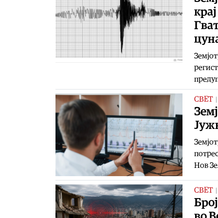
крај
Гва
цун
Земјот
регист
преду
СВЕТ
Земј
Јуж
Земјот
потрес
Нов Зе
СВЕТ
Број
во В