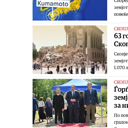
Според
земјот
повеќе
СКОПЈ
63 г
Ско
Скопје
земјот
1.070 
СКОПЈ
Ѓорѓ
земј
за 
По пов
градон