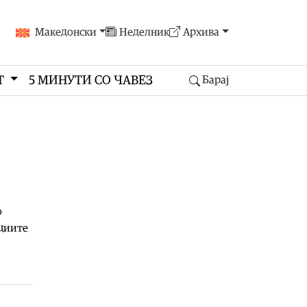
Македонски
Неделник
Архива
Т
5 МИНУТИ СО ЧАВЕЗ
Барај
о
ациите