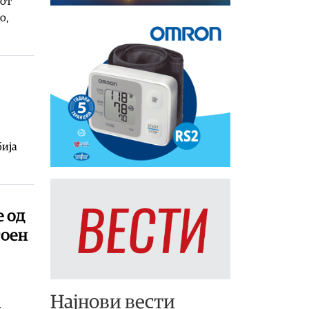
иот
о,
бија
е од
тоен
Најнови вести