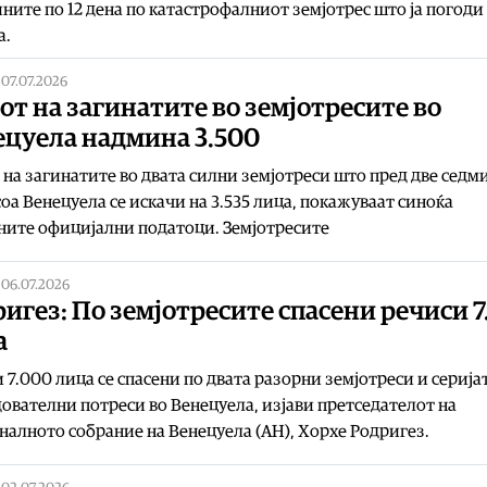
ните по 12 дена по катастрофалниот земјотрес што ја погоди
а.
|
07.07.2026
от на загинатите во земјотресите во
ецуела надмина 3.500
 на загинатите во двата силни земјотреси што пред две седми
оа Венецуела се искачи на 3.535 лица, покажуваат синоќа
ните официјални податоци. Земјотресите
|
06.07.2026
игез: По земјотресите спасени речиси 7
а
 7.000 лица се спасени по двата разорни земјотреси и серија
ователни потреси во Венецуела, изјави претседателот на
алното собрание на Венецуела (АН), Хорхе Родригез.