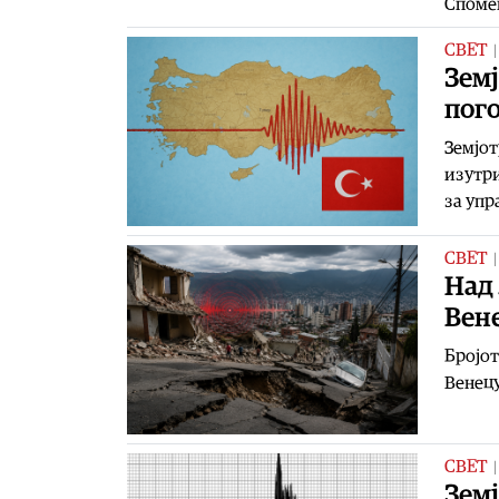
Спомен
СВЕТ
Земј
пог
Земјот
изутри
за упр
СВЕТ
Над 
Вен
Бројот
Венецу
СВЕТ
Земј