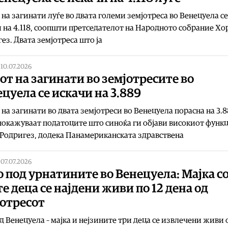
 на загинати луѓе во двата големи земјотреса во Венецуела се
 на 4.118, соопшти претседателот на Народното собрание Хо
ез. Двата земјотреса што ја
|
10.07.2026
от на загинати во земјотресите во
цуела се искачи на 3.889
 на загинати во двата земјотреси во Венецуела порасна на 3.
покажуваат податоците што синоќа ги објави високиот функ
Родригез, додека Панамериканската здравствена
|
07.07.2026
 под урнатините во Венецуела: Мајка с
е деца се најдени живи по 12 дена од
јотресот
д Венецуела – мајка и нејзините три деца се извлечени живи 