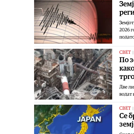
Земј
рег
Земјот
2026 г
подато
СВЕТ
По з
како
трг
Две ли
водат 
СВЕТ
Се б
земј