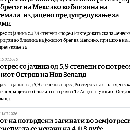
 брегот на Мексико во близина на
темала, издадено предупредување за
ами
рес со јачина од 7,4 степени според Рихтеровата скала денеска
риран во близина на јужниот брег на Мексико, при што е из
предување за
|
16.07.2026
отрес со јачина од 5,9 степени го потрес
ниот Остров на Нов Зеланд
рес со јачина од 5,9 степени според Рихтеровата скала денеск
е подрачјето во близина на градот Те Анау на Јужниот Остро
ланд,
|
11.07.2026
от на потврдени загинати во земјотрес
енецуела се искачи на 4.118 луѓе