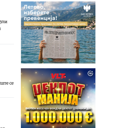
јули
и
уште се