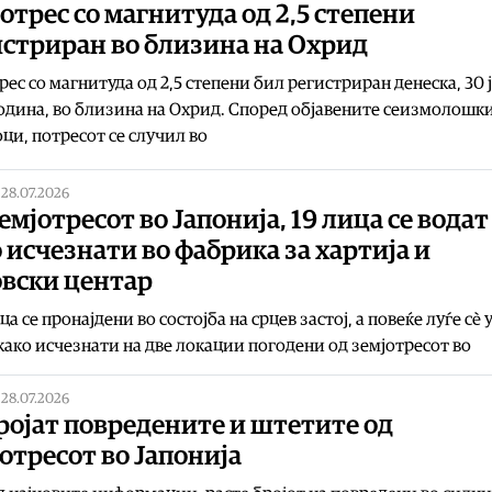
отрес со магнитуда од 2,5 степени
истриран во близина на Охрид
рес со магнитуда од 2,5 степени бил регистриран денеска, 30 
одина, во близина на Охрид. Според објавените сеизмолошк
ци, потресот се случил во
|
28.07.2026
емјотресот во Јапонија, 19 лица се водат
 исчезнати во фабрика за хартија и
овски центар
ца се пронајдени во состојба на срцев застој, а повеќе луѓе сè 
како исчезнати на две локации погодени од земјотресот во
|
28.07.2026
ројат повредените и штетите од
отресот во Јапонија