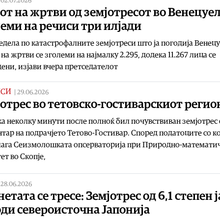
|
02.07.2026
от на жртви од земјотресот во Венецуел
еми на речиси три илјади
едела по катастрофалните земјотреси што ја погодија Венецу
 на жртви се зголеми на најмалку 2.295, додека 11.267 лица се
ени, изјави вчера претседателот
ИСИ
|
29.06.2026
отрес во тетовско-гостиварскиот регио
а неколку минути после полноќ бил почувствиван земјотрес 
тар на подрачјето Тетово-Гостивар. Според податоците со к
лага Сеизмолошката опсерваторија при Природно-математи
ет во Скопје,
|
28.06.2026
етата се тресе: Земјотрес од 6,1 степен ј
ди североисточна Јапонија