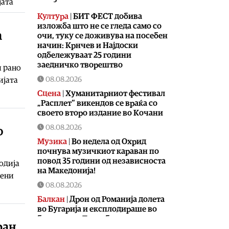
јата
Култура
|
БИТ ФЕСТ добива
изложба што не се гледа само со
а
очи, туку се доживува на посебен
начин: Крнчев и Најдоски
одбележуваат 25 години
заедничко творештво
и рано
08.08.2026
ијата
Сцена
|
Хуманитарниот фестивал
„Расплет“ викендов се враќа со
своето второ издание во Кочани
08.08.2026
о
Музика
|
Во недела од Охрид
почнува музичкиот караван по
повод 35 години од независноста
годија
на Македонија!
тени
08.08.2026
Балкан
|
Дрон од Романија долета
во Бугарија и експлодираше во
близина на Трансбалканскиот
ран
гасовод