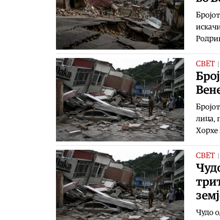
Бројот
искачи
Родриг
СВЕТ
Број
Вене
Бројот
лица, 
Хорхе 
СВЕТ
Чудо
трит
зем
Чудо о