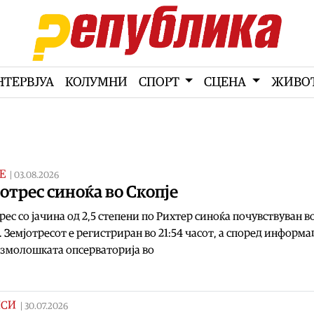
НТЕРВЈУА
КОЛУМНИ
СПОРТ
СЦЕНА
ЖИВО
Е
|
03.08.2026
отрес синоќа во Скопје
рес со јачина од 2,5 степени по Рихтер синоќа почувствуван в
. Земјотресот е регистриран во 21:54 часот, а според информ
змолошката опсерваторија во
ИСИ
|
30.07.2026