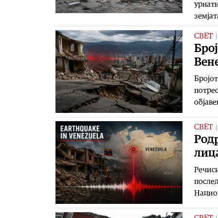
урнати
земјат
СВЕТ
Број
Вен
Бројот
потрес
објаве
СВЕТ
Родр
лиц
Речиси
послед
Национ
СВЕТ