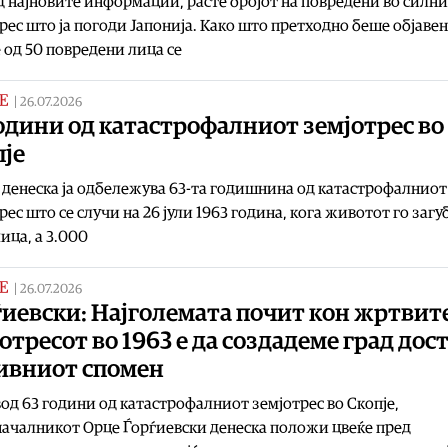
 најновите информации, расте бројот на повредени во силн
рес што ја погоди Јапонија. Како што претходно беше објавен
 од 50 повредени лица се
Е
|
26.07.2026
одини од катастрофалниот земјотрес во
пје
 денеска ја одбележува 63-та годишнина од катастрофалниот
рес што се случи на 26 јули 1963 година, кога животот го загу
лица, а 3.000
Е
|
26.07.2026
иевски: Најголемата почит кон жртвит
отресот во 1963 е да создадеме град дос
нивниот спомен
од 63 години од катастрофалниот земјотрес во Скопје,
ачалникот Орце Ѓорѓиевски денеска положи цвеќе пред