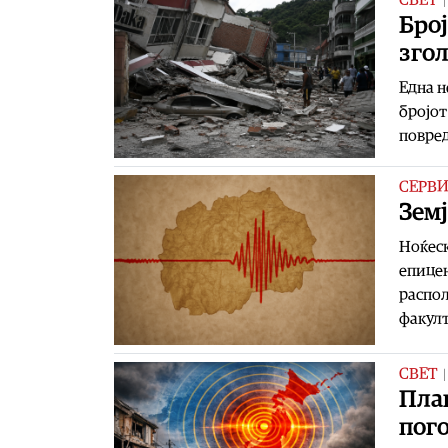
Број
згол
Една н
бројот
повред
СЕРВ
Земј
Ноќеск
епицен
распо
факулт
СВЕТ
План
пого