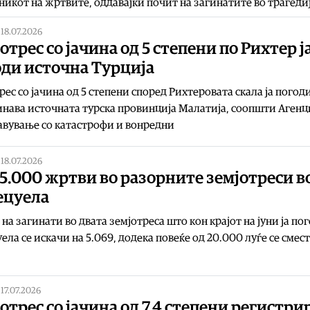
икот на жртвите, оддавајќи почит на загинатите во трагеди
|
18.07.2026
отрес со јачина од 5 степени по Рихтер ј
оди источна Турција
рес со јачина од 5 степени според Рихтеровата скала ја погод
нава источната турска провинција Малатија, соопшти Агенц
авување со катастрофи и вонредни
|
18.07.2026
5.000 жртви во разорните земјотреси в
ецуела
 на загинати во двата земјотреса што кон крајот на јуни ја по
ела се искачи на 5.069, додека повеќе од 20.000 луѓе се смес
|
17.07.2026
отрес со јачина од 7,4 степени регистри