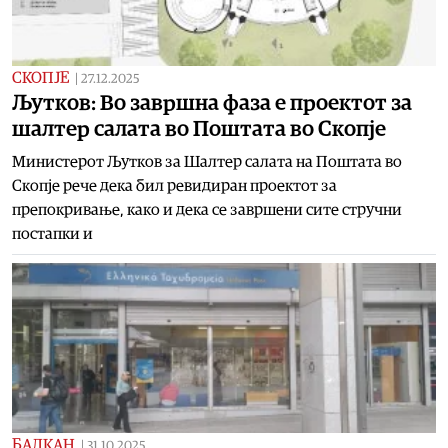
СКОПЈЕ
|
27.12.2025
Љутков: Во завршна фаза е проектот за
шалтер салата во Поштата во Скопје
Министерот Љутков за Шалтер салата на Поштата во
Скопје рече дека бил ревидиран проектот за
препокривање, како и дека се завршени сите стручни
постапки и
БАЛКАН
|
31.10.2025