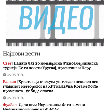
Најнови вести
Свет
|
Папата Лав во ноември на јужноамериканска
турнеја: Ќе ги посети Уругвај, Аргентина и Перу
05.08.2026
Балкан
|
Хрватска ја очекува уште еден пеколен ден,
главниот метеоролог на ХРТ најавува: Кога ќе дојде
промената – ќе биде опасна
05.08.2026
Фудбал
|
Дали оваа Норвежанка ќе го замени
Инфантино на чело на ФИФА?