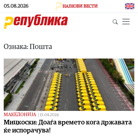
Skip to main content
05.08.2026
НАЈНОВИ ВЕСТИ
Ознака: Пошта
МАКЕДОНИЈА
|
15.04.2026
Мицкоски: Доаѓа времето кога државата
ќе испорачува!