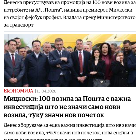
Денеска присуствував на промоција на 100 нови возила за
потребите на АД „Пошта", напиша премиерот Мицкоски
на својот фејсбук профил. Владата преку Министерството
за транспорт
ЕКОНОМИЈА
|
15.04.2026
Мицкоски: 100 возила за Пошта е важна
инвестиција што не значи само нови
возила, туку значи нов почеток
Денес зборуваме за една важна инвестиција што не значи
само нови возила, туку значи нов почеток, нова енергија