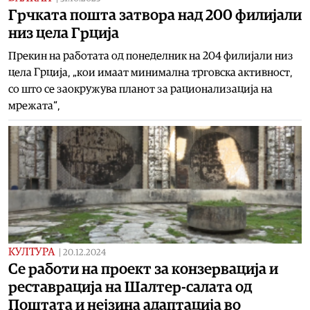
Грчката пошта затвора над 200 филијали
низ цела Грција
Прекин на работата од понеделник на 204 филијали низ
цела Грција, „кои имаат минимална трговска активност,
со што се заокружува планот за рационализација на
мрежата“,
КУЛТУРА
|
20.12.2024
Се работи на проект за конзервација и
реставрација на Шaлтер-салата од
Поштата и нејзина адаптација во