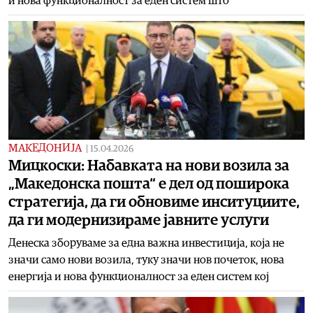
и нова функционалност за еден систем што
МАКЕДОНИЈА
|
15.04.2026
Мицкоски: Набавката на нови возила за
„Македонска пошта“ е дел од поширока
стратегија, да ги обновиме инситуциите,
да ги модернизираме јавните услуги
Денеска зборуваме за една важна инвестиција, која не
значи само нови возила, туку значи нов почеток, нова
енергија и нова функционалност за еден систем кој