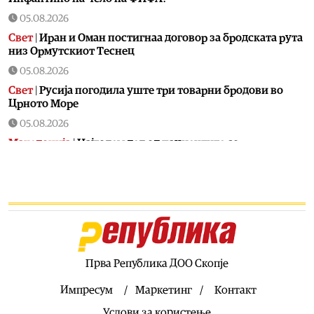
05.08.2026
Свет
|
Иран и Оман постигнаа договор за бродската рута
низ Ормутскиот Теснец
05.08.2026
Свет
|
Русија погодила уште три товарни бродови во
Црното Море
05.08.2026
Македонија
|
Најголем дел од пациентите сo
западнонилска треска се од скопскиот регион и Велес
05.08.2026
Хроника
|
Ангелов: Спречена катастрофа во Виничко,
запалена трева при сечење со брусилица
05.08.2026
Балкан
|
Нуклеарката Кршко во Словенија го намалува
производството за 20% поради нискиот водостој на
Прва Република ДОО Скопје
Сава
Импресум
Маркетинг
Контакт
05.08.2026
Услови за користење
Македонија
|
Клековски: Приоритет се нови