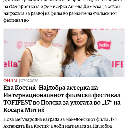
на сценаристката и режисерка Ангела Димеска, ја освои
наградата за развој на филм во рамките на Филмскиот
фестивал во
ФИЛМ
|
07.07.2026
Ева Костиќ -Најдобра актерка на
Интернационалниот филмски фестивал
TOFIFEST во Полска за улогата во „17“ на
Косара Митиќ
Нова меѓународна награда за македонскиот филм „17“!
Актерката Ева Костиќ ја доби наградата за Најдобра