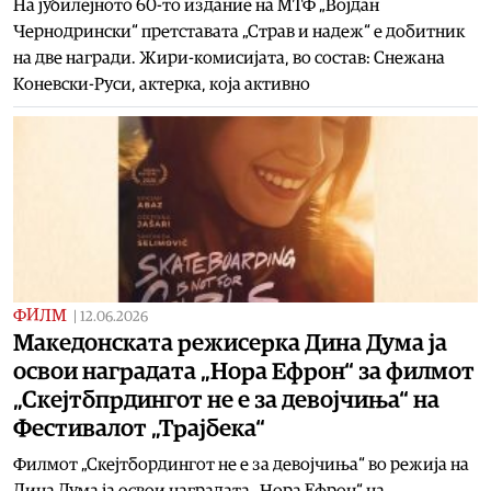
На јубилејното 60-то издание на МТФ „Војдан
Чернодрински“ претставата „Страв и надеж“ е добитник
на две награди. Жири-комисијата, во состав: Снежана
Коневски-Руси, актерка, која активно
ФИЛМ
|
12.06.2026
Македонската режисерка Дина Дума ја
освои наградата „Нора Ефрон“ за филмот
„Скејтбпрдингот не е за девојчиња“ на
Фестивалот „Трајбека“
Филмот „Скејтбордингот не е за девојчиња“ во режија на
Дина Дума ја освои наградата „Нора Ефрон“ на