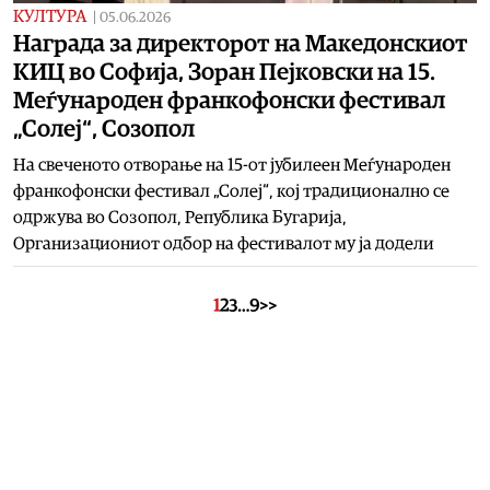
КУЛТУРА
|
05.06.2026
Награда за директорот на Македонскиот
КИЦ во Софија, Зоран Пејковски на 15.
Меѓународен франкофонски фестивал
„Солеј“, Созопол
На свеченото отворање на 15-от јубилеен Меѓународен
франкофонски фестивал „Солеј“, кој традиционално се
одржува во Созопол, Република Бугарија,
Организациониот одбор на фестивалот му ја додели
1
2
3
…
9
>>