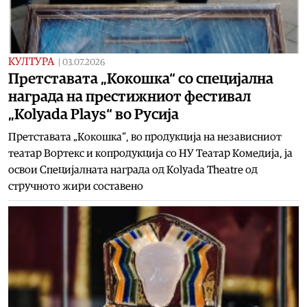
КУЛТУРА
|
03.07.2026
Претставата „Кокошка“ со специјална
награда на престижниот фестивал
„Kolyada Plays“ во Русија
Претставата „Кокошка“, во продукција на независниот
театар Вортекс и копродукција со НУ Театар Комедија, ја
освои Специјалната награда од Kolyada Theatre од
стручното жири составено