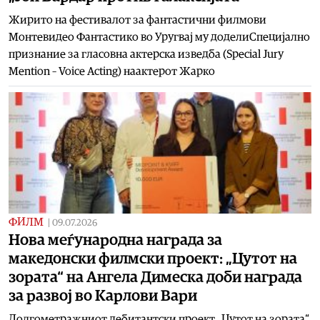
Жирито на фестивалот за фантастични филмови
Монтевидео Фантастико во Уругвај му доделиСпецијално
признание за гласовна актерска изведба (Special Jury
Mention – Voice Acting) наактерот Жарко
ФИЛМ
|
09.07.2026
Нова меѓународна награда за
македонски филмски проект: „Цутот на
зората“ на Ангела Димеска доби награда
за развој во Карлови Вари
Долгометражниот дебитантски проект „Цутот на зората“