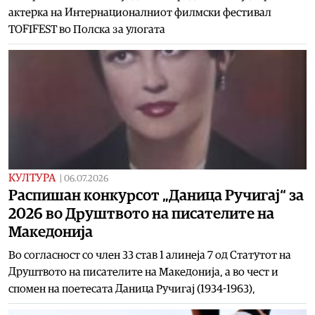
актерка на Интернационалниот филмски фестивал
TOFIFEST во Полска за улогата
КУЛТУРА
|
06.07.2026
Распишан конкурсот „Даница Ручигај“ за
2026 во Друштвото на писателите на
Македонија
Во согласност со член 33 став 1 алинеја 7 од Статутот на
Друштвото на писателите на Македонија, а во чест и
спомен на поетесата Даница Ручигај (1934-1963),