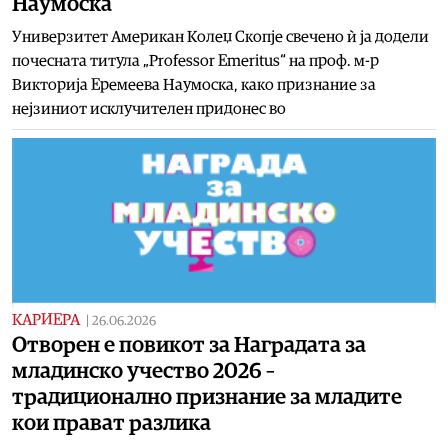
Наумоска
Универзитет Американ Колеџ Скопје свечено ѝ ја додели
почесната титула „Professor Emeritus“ на проф. м-р
Викторија Еремеева Наумоска, како признание за
нејзиниот исклучителен придонес во
КАРИЕРА
|
26.06.2026
Отворен е повикот за Наградата за
младинско учество 2026 –
традиционално признание за младите
кои прават разлика