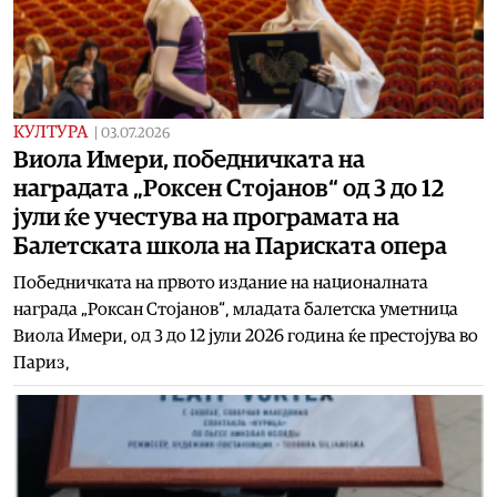
КУЛТУРА
|
03.07.2026
Виола Имери, победничката на
наградата „Роксен Стојанов“ од 3 до 12
јули ќе учестува на програмата на
Балетската школа на Париската опера
Победничката на првото издание на националната
награда „Роксан Стојанов“, младата балетска уметница
Виола Имери, од 3 до 12 јули 2026 година ќе престојува во
Париз,