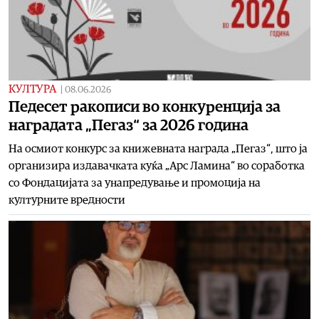
КУЛТУРА
|
08.06.2026
Педесет ракописи во конкуренција за
наградата „Пегаз“ за 2026 година
На осмиот конкурс за книжевната награда „Пегаз“, што ја
организира издавачката куќа „Арс Ламина“ во соработка
со Фондацијата за унапредување и промоција на
културните вредности