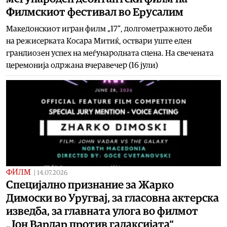
Филмскиот фестивал во Ерусалим
Македонскиот игран филм „17“, долгометражното деби
на режисерката Косара Митиќ, оствари уште еден
грандиозен успех на меѓународната сцена. На свечената
церемонија одржана вчеравечер (16 јули)
ФИЛМ
|
14.07.2026
Специјално признание за Жарко
Димоски во Уругвај, за гласовна актерска
изведба, за главната улога во филмот
„Јон Вардар против галаксијата“