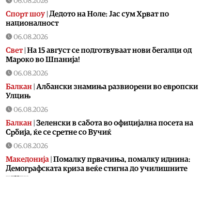
06.08.2026
Спорт шоу
|
Дедото на Ноле: Јас сум Хрват по
националност
06.08.2026
Свет
|
На 15 август се подготвуваат нови бегалци од
Мароко во Шпанија!
06.08.2026
Балкан
|
Албански знамиња развиорени во европски
Улцињ
06.08.2026
Балкан
|
Зеленски в сабота во официјална посета на
Србија, ќе се сретне со Вучиќ
06.08.2026
Македонија
|
Помалку првачиња, помалку иднина:
Демографската криза веќе стигна до училишните
клупи
06.08.2026
Балкан
|
Први случаи на западнонилска треска во
Србија: Две постари лица во Белград хоспитализирани