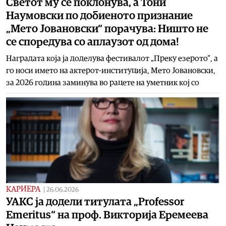
Светот му се поклонува, а Тони
Наумовски по добиеното признание
„Мето Јовановски“ порачува: Ништо не
се споредува со аплаузот од дома!
Наградата која ја доделува фестивалот „Преку езерото“, а
го носи името на актерот-институција, Мето Јовановски,
за 2026 година заминува во рацете на уметник кој со
КАРИЕРА
|
26.06.2026
УАКС ја додели титулата „Professor
Emeritus“ на проф. Викторија Еремеева