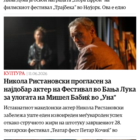
филмскиот фестивал „Трајбека“ во Њујорк. Ова е едно
КУЛТУРА
|
11.06.2026
Никола Ристановски прогласен за
најдобар актер на Фестивал во Бања Лука
за улогата на Мишел Бабиќ во „Уна“
Истакнатиот македонски актер Никола Ристановски
забележа уште еден извонреден меѓународен успех
откако стручното жири на штотуку завршениот 28.
театарски фестивал „Театар фест Петар Кочиќ“ во