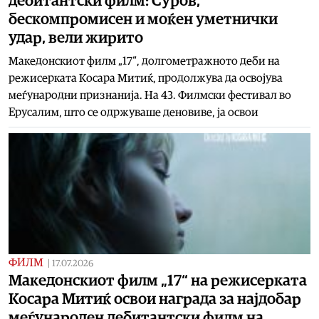
дебитантски филм: Суров,
бескомпромисен и моќен уметнички
удар, вели жирито
Македонскиот филм „17“, долгометражното деби на
режисерката Косара Митиќ, продолжува да освојува
меѓународни признанија. На 43. Филмски фестивал во
Ерусалим, што се одржуваше деновиве, ја освои
ФИЛМ
|
17.07.2026
Македонскиот филм „17“ на режисерката
Косара Митиќ освои награда за најдобар
меѓународен дебитантски филм на