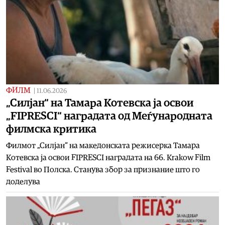
ФИЛМ
|
11.06.2026
„Силјан“ на Тамара Котевска ја освои
„FIPRESCI“ наградата од Меѓународната
филмска критика
Филмот „Силјан“ на македонската режисерка Тамара
Котевска ја освои FIPRESCI наградата на 66. Krakow Film
Festival во Полска. Станува збор за признание што го
доделува