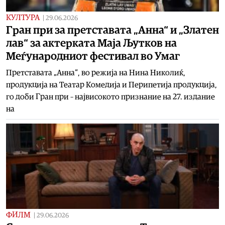
КУЛТУРА
|
29.06.2026
Гран при за претставата „Анна“ и „Златен
лав“ за актерката Маја Љутков на
Меѓународниот фестивал во Умаг
Претставата „Анна“, во режија на Нина Николиќ,
продукција на Театар Комедија и Перипетија продукција,
го доби Гран при – највисокото признание на 27. издание
на
ФИЛМ
|
29.06.2026