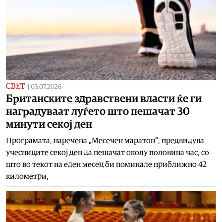
СВЕТ
|
03.07.2026
Британските здравствени власти ќе ги
наградуваат луѓето што пешачат 30
минути секој ден
Програмата, наречена „Месечен маратон“, предвидува
учесниците секој ден да пешачат околу половина час, со
што во текот на еден месец би поминале приближно 42
километри,