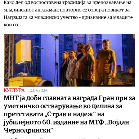
Како дел од воспоставена традиција за препознавање на
младинскиот ангажман, повторно се отвора повикот за
Наградата за младинско учество – признание за младите
кои со
КУЛТУРА
|
12.06.2026
МНТ ја доби главната награда Гран при за
уметничко остварување во целина за
претставата „Страв и надеж“ на
јубилејното 60. издание на МТФ „Војдан
Чернодрински“