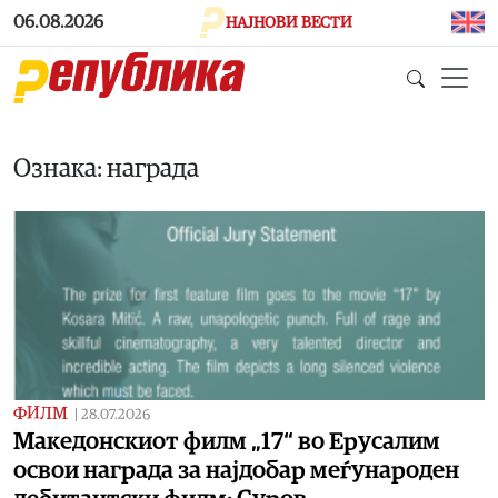
Skip to main content
06.08.2026
НАЈНОВИ ВЕСТИ
Ознака: награда
ФИЛМ
|
28.07.2026
Македонскиот филм „17“ во Ерусалим
освои награда за најдобар меѓународен