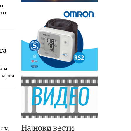
на
 на
та
Хоџа
 најави
Најнови вести
Хоџа,