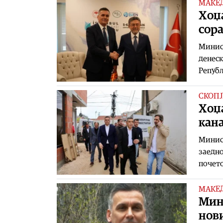
МАКЕ
Хоџа
сора
Минист
денеск
Републ
СКОПЈ
Хоџа
кан
Минис
заедно
почето
МАКЕ
Мини
нови