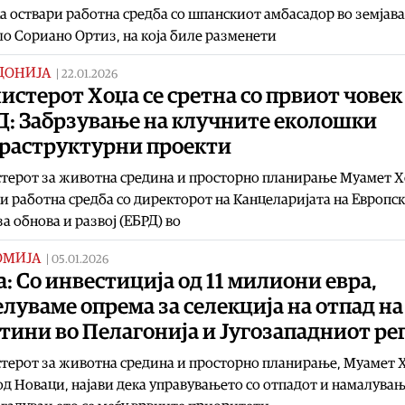
а оствари работна средба со шпанскиот амбасадор во земјава
о Сориано Ортиз, на која биле разменети
ДОНИЈА
|
22.01.2026
стерот Хоџа се сретна со првиот човек
Д: Забрзување на клучните еколошки
раструктурни проекти
терот за животна средина и просторно планирање Муамет 
и работна средба со директорот на Канцеларијата на Европс
за обнова и развој (ЕБРД) во
ОМИЈА
|
05.01.2026
: Со инвестиција од 11 милиони евра,
луваме опрема за селекција на отпад на
тини во Пелагонија и Југозападниот ре
ерот за животна средина и просторно планирање, Муамет 
од Новаци, најави дека управувањето со отпадот и намалувањ