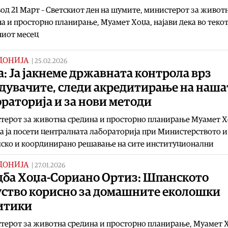
од 21 Март – Светскиот ден на шумите, министерот за живот
а и просторно планирање, Муамет Хоџа, најави дека во текот
ниот месец
ДОНИЈА
|
25.02.2026
: Ја јакнеме државната контрола врз
адувачите, следи акредитирање на наша
раторија и за нови методи
терот за животна средина и просторно планирање Муамет 
а ја посети централната лабораторија при Министерството и
мско и координирано решавање на сите институционални
ДОНИЈА
|
27.01.2026
дба Хоџа-Сориано Ортиз: Шпанското
уство корисно за домашните еколошки
итики
ерот за животна средина и просторно планирање, Муамет 