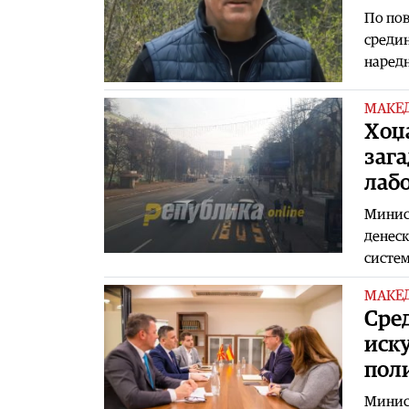
По пов
средин
наред
МАКЕ
Хоџа
заг
лабо
Минис
денеск
систе
МАКЕ
Сре
иск
пол
Минист