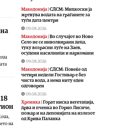
Македонија
|
СДСМ: Мицкоски ја
жртвува водата на граѓаните за
туѓи дата центри
09.08.2026
 на
Македонија
|
Во случајот во Ново
Село не се инволвирани деца,
туку возрасни луѓе на Заев,
осудени насилници и наркомани
Хоџа
09.08.2026
ката
Македонија
|
СДСМ: Повеќе од
четири недели Гостивар е без
чиста вода, а нема ниту еден
одговорен
09.08.2026
 18
Хроника
|
Горат ниска вегетација,
гион
дрва и пченка во Горно Лисиче,
пожар и на депонијата на излезот
Хоџа,
од Крива Паланка
ето на
09.08.2026