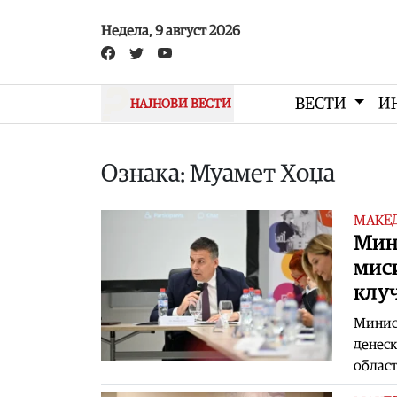
Skip to main content
Недела, 9 август 2026
ВЕСТИ
И
НАЈНОВИ ВЕСТИ
Ознака: Муамет Хоџа
МАКЕ
Мин
мис
клу
Mинис
денеск
област