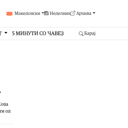
Македонски
Неделник
Архива
Т
5 МИНУТИ СО ЧАВЕЗ
Барај
У
Хоџа
ти од