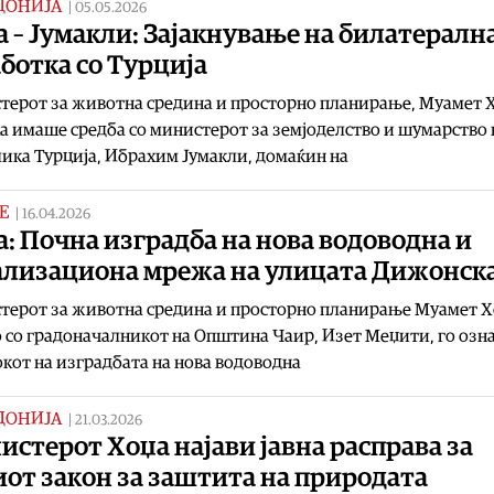
ДОНИЈА
|
05.05.2026
 – Јумакли: Зајакнување на билатералн
ботка со Турција
ерот за животна средина и просторно планирање, Муамет 
а имаше средба со министерот за земјоделство и шумарство 
ика Турција, Ибрахим Јумакли, домаќин на
Е
|
16.04.2026
: Почна изградба на нова водоводна и
ализациона мрежа на улицата Дижонска
терот за животна средина и просторно планирање Муамет Х
 со градоначалникот на Општина Чаир, Изет Меџити, го озн
кот на изградбата на нова водоводна
ДОНИЈА
|
21.03.2026
стерот Хоџа најави јавна расправа за
от закон за заштита на природата