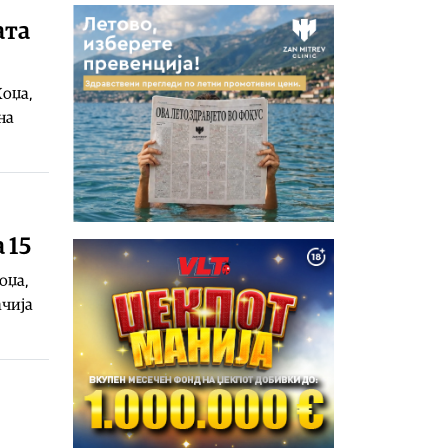
ата
Хоџа,
на
 15
оџа,
ачија