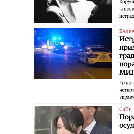
Корупц
ја пре
истраж
БАЛК
Ист
при
гра
пор
МИ
Градон
четврт
управу
СВЕТ
Пор
осуд