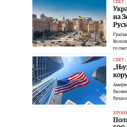
СВЕТ
Укра
на З
Руси
Граѓан
Володи
го сме
СВЕТ
„Њуз
кор
Америк
бизнис
булдож
ХРОН
Поли