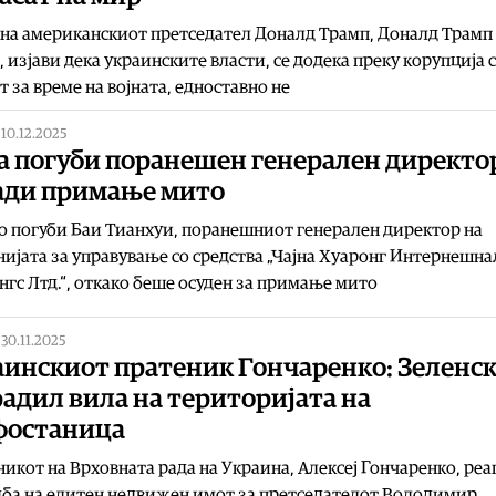
на американскиот претседател Доналд Трамп, Доналд Трамп
, изјави дека украинските власти, се додека преку корупција 
т за време на војната, едноставно не
|
10.12.2025
а погуби поранешен генерален директо
ади примање мито
о погуби Баи Тианхуи, поранешниот генерален директор на
ијата за управување со средства „Чајна Хуаронг Интернешна
гс Лтд.“, откако беше осуден за примање мито
|
30.11.2025
аинскиот пратеник Гончаренко: Зеленс
адил вила на територијата на
фостаница
икот на Врховната рада на Украина, Алексеј Гончаренко, реа
ба на елитен недвижен имот за претседателот Володимир