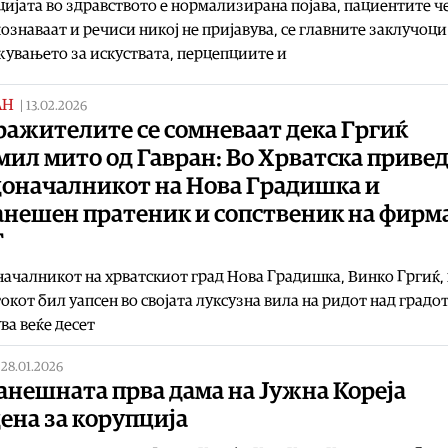
ијата во здравството е нормализирана појава, пациентите ч
познаваат и речиси никој не пријавува, се главните заклучоци
увањето за искуствата, перцепциите и
АН
|
13.02.2026
ражителите се сомневаат дека Гргиќ
мил мито од Гавран: Во Хрватска приве
доначалникот на Нова Градишка и
анешен пратеник и сопственик на фирм
Г
ачалникот на хрватскиот град Нова Градишка, Винко Гргиќ,
окот бил уапсен во својата луксузна вила на ридот над градот 
ва веќе десет
|
28.01.2026
анешната прва дама на Јужна Кореја
ена за корупција