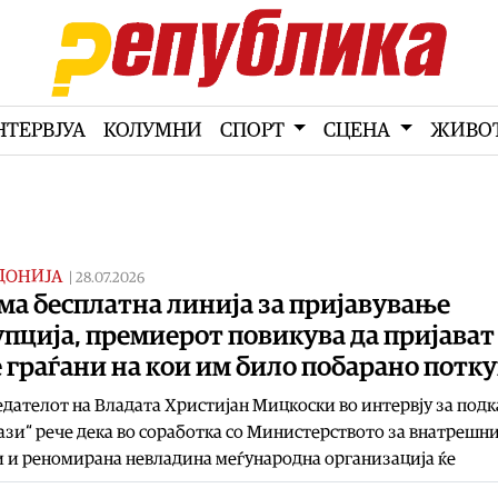
НТЕРВЈУА
КОЛУМНИ
СПОРТ
СЦЕНА
ЖИВО
ДОНИЈА
|
28.07.2026
ма бесплатна линија за пријавување
пција, премиерот повикува да пријават
 граѓани на кои им било побарано потк
дателот на Владата Христијан Мицкоски во интервју за подк
зи“ рече дека во соработка со Министерството за внатрешн
 и реномирана невладина меѓународна организација ќе