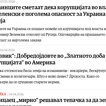
|
07.05.2026
инците сметаат дека корупцијата во вл
еленски е поголема опасност за Украина
ја
ите на Украина се плашат повеќе од корупцијата под власта 
мир Зеленски отколку од Русија. Одговарајќи на прашањето
таат за најголема закана
|
16.04.2026
вик“: Добредојдовте во „Златното доба
упцијата“ во Америка
а отсекогаш била земја на измамници - инсајдери, бескрупу
мени и политичари. Што е ново денес? Дрскоста. Како со
ери да се срушени старите норми,
ИКА
|
14.04.2026
цаец „мирно“ решавал тепачка за да з