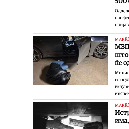
500 
Оддело
профе
пријав
МАКЕ
МЗШ
што 
ќе о
Минист
го осу
вклучи
инспек
МАКЕ
Ист
има,