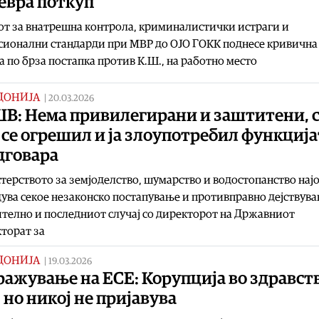
евра поткуп
т за внатрешна контрола, криминалистички истраги и
сионални стандарди при МВР до ОЈО ГОКК поднесе кривична
а по брза постапка против К.Ш., на работно место
ДОНИЈА
|
20.03.2026
В: Нема привилегирани и заштитени, с
се огрешил и ја злоупотребил функција
дговара
ерството за земјоделство, шумарство и водостопанство нај
дува секое незаконско постапување и противправно дејствува
телно и последниот случај со директорот на Државниот
торат за
ДОНИЈА
|
19.03.2026
ражување на ЕСЕ: Корупција во здравст
 но никој не пријавува