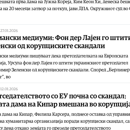
шната прва дама на Јужна Кореја, Ким Кеон Хи, денеска беш
а на 20 месеци затвор за поткуп, јави ДПА. Окружниот суд во 
|
27.01.2026
мански медиуми: Фон дер Лајен го штит
енски од корупциските скандали
ски медиуми пишуваат дека претседателката на Европската
ја, Урсула фон дер Лајен го штити украинскиот претседател
мир Зеленски од корупциските скандали. Според „Берлинер
г“, во
|
12.01.2026
седателството со ЕУ почна со скандал:
ата дама на Кипар вмешана во корупциј
 дама на Кипар, Филипа Карсера, поднесе оставка од управн
на хуманитарна организација поради корупциски скандал, с
у дена откако земјата го презеде претседателството