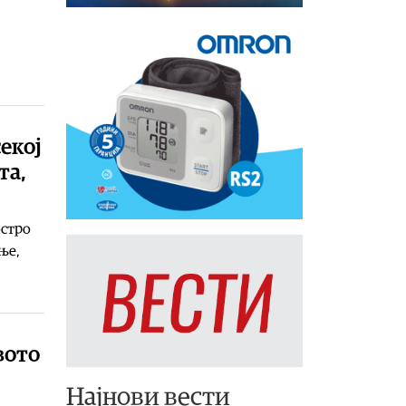
екој
та,
остро
ње,
вото
Најнови вести