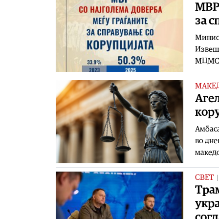
МВР:
за с
Минист
Извешт
МЦМС, 
МАКЕ
Агел
кор
Амбаса
во дне
македо
СВЕТ
Трам
укра
согл