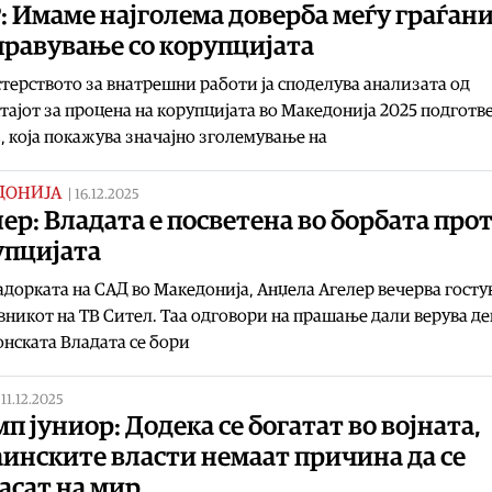
 Имаме најголема доверба меѓу граѓан
правување со корупцијата
ерството за внатрешни работи ја споделува анализата од
ајот за процена на корупцијата во Македонија 2025 подготв
која покажува значајно зголемување на
ДОНИЈА
|
16.12.2025
ер: Владата е посветена во борбата про
упцијата
дорката на САД во Македонија, Анџела Агелер вечерва гост
вникот на ТВ Сител. Таа одговори на прашање дали верува де
нската Владата се бори
|
11.12.2025
п јуниор: Додека се богатат во војната,
инските власти немаат причина да се
асат на мир