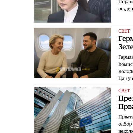
Поране
осуден
СВЕТ
Гер
Зел
Герман
Комиси
Володи
Цајтун
СВЕТ
Прет
Прв
Првата
одбор 
неколк