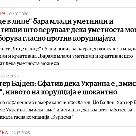
РА
|
09.01.2026
е в лице“ бара млади уметници и
ативци што веруваат дека уметноста м
борува гласно против корупцијата
нот „Лице в лице“ објави повик за награден конкурс за млад
ци и креативци. „Бараме млади уметници и креативци што
ат дека уметноста може да
|
28.12.2025
ер Бајден: Сфатив дека Украина е „зми
“, нивото на корупција е шокантно
на поранешниот американски пресдател, Џо Бајден, Хантер Б
ече Украина „змиска јама“ и истакна дека тоа што работел за
ската гасна компанија „Бурисма“
ИКА
|
22.12.2025