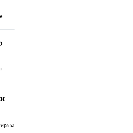
Балкан
|
Нови сообраќајни мерки
во Црна Гора: Казни до 400 евра за
електричните тротинети
се
07.08.2026
Естрада
|
Здравко Чолиќ признава:
Моите ќерки се разгалени
р
07.08.2026
л
ки
гира за