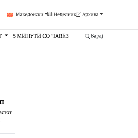
Македонски
Неделник
Архива
Т
5 МИНУТИ СО ЧАВЕЗ
Барај
уп
астот
и