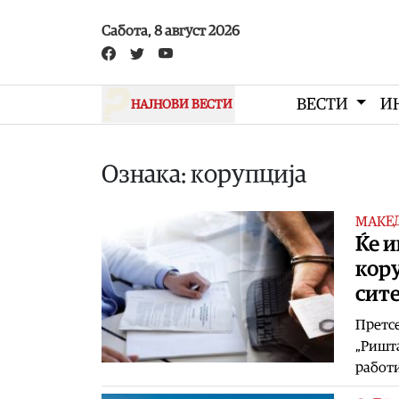
Skip to main content
Сабота, 8 август 2026
ВЕСТИ
И
НАЈНОВИ ВЕСТИ
Ознака: корупција
МАКЕ
Ќе и
кору
сите
Претсе
„Ришта
работи