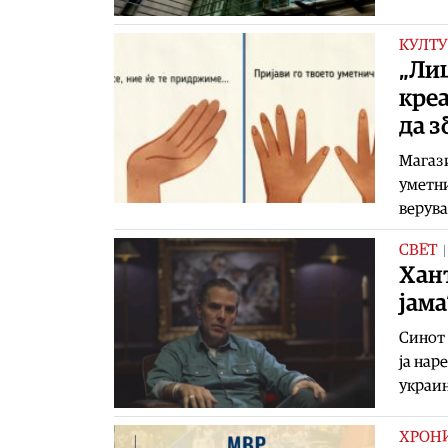
КУЛТУ
„Лиц
кре
да з
Магази
уметни
верува
СВЕТ
Хант
јама
Синот 
ја нар
украин
ХРОН