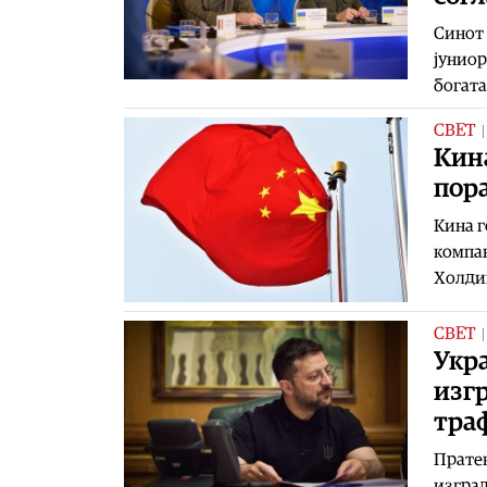
Синот 
јуниор
богата
СВЕТ
Кин
пор
Кина г
компан
Холдин
СВЕТ
Укр
изгр
тра
Пратен
изград