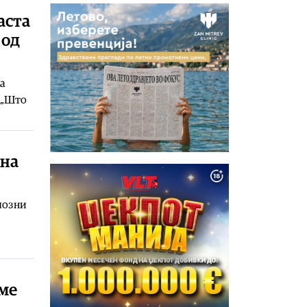
аста
 од
на
 „Што
 на
лозни
еме