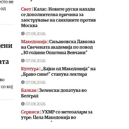
есто не
 од
Свет
|
Калас: Новите руски напади
се дополнителна причина за
заострување на санкциите против
Москва
07.08.2026
Македонија
|
Сиљановска Давкова
дени
на Свечената академија по повод
„30 години Општина Вевчани“
ата
07.08.2026
Култура
|
„Бајки од Македонија“ на
„Браво сине!“ станува лектира
 во
07.08.2026
со кој
Балкан
|
Зеленски допатува во
Белград
07.08.2026
Сервиси
|
УХМР со метеоаларм за
утре: Цела Македонија во
портокалова фаза