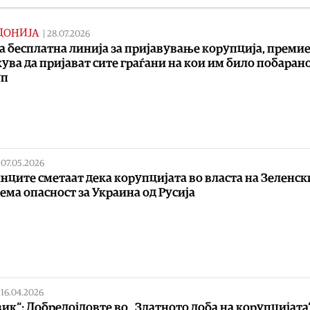
ДОНИЈА
|
28.07.2026
а бесплатна линија за пријавување корупција, преми
ува да пријават сите граѓани на кои им било побаран
уп
|
07.05.2026
нците сметаат дека корупцијата во власта на Зеленск
ема опасност за Украина од Русија
|
16.04.2026
ик“: Добредојдовте во „Златното доба на корупцијата