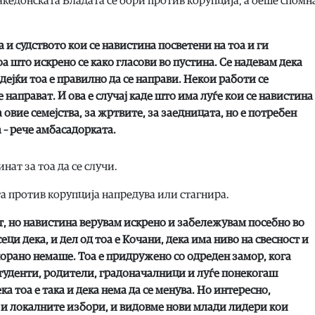
кедонската Владата се бори против корупција, а беше спомн
а и судството кои се навистина посветени на тоа и ги
 што искрено се како гласови во пустина. Се надевам дека
дејќи тоа е правилно да се направи. Некои работи се
 направат. И ова е случај каде што има луѓе кои се навистина
 овие семејства, за жртвите, за заедницата, но е потребен
а – рече амбасадорката.
нат за тоа да се случи.
а против корупција напредува или стагнира.
т, но навистина верувам искрено и забележувам посебно во
ци дека, и дел од тоа е Кочани, дека има ниво на свесност и
орано немаше. Тоа е придружено со одреден замор, кога
студенти, родители, градоначалници и луѓе понекогаш
 тоа е така и дека нема да се менува. Но интересно,
а и локалните избори, и видовме нови млади лидери кои