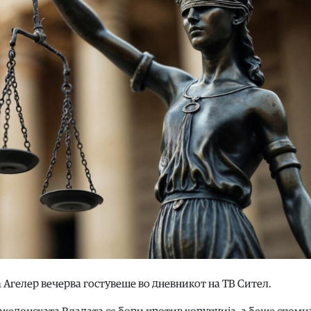
 Агелер вечерва гостувеше во дневникот на ТВ Сител.