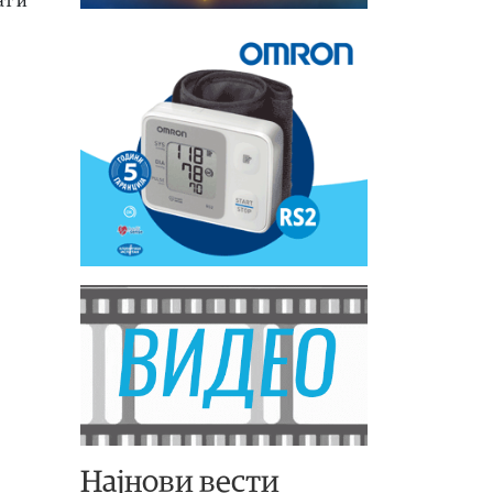
ат и
Најнови вести