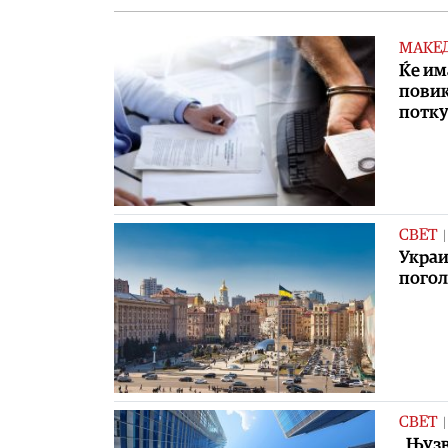
МАКЕ
Ќе им
повик
потк
СВЕТ
Украи
погол
СВЕТ
„Њузв