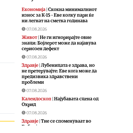
Економија
|
Скокна минималниот
износ за К-15 – Еве колку пари ќе
ни легнат на сметка годинава
07.08.2026
Живот
|
Не ги игнорирајте овие
знаци: Бојлерот може да најавува
сериозен дефект
07.08.2026
Здравје
|
Лубеницата е здрава, но
не претерувајте: Еве кога може да
предизвика здравствени
проблеми
07.08.2026
Калеидоскоп
|
Најубавата сцена од
Охрид
07.08.2026
Здравје
|
Тие се споменуваат во
Библијата, во старогрчката
митологија и во древниот Египет,