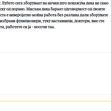
. Луѓето сега зборуваат на начин што покажува дека не само
иску од порано. Мислам дека бараат одговорност од своите
та е неверојатно моќна работа без разлика дали зборувате
 избрани функционери, туку наставници, доктори, вие сте
, работете си ја – посочи таа.