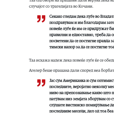
Таа одговори на прашање дали верува дека ма
случајот со трагедијата во Кочани.
Секако гледам дека луѓе во Владат
поздравувам и им благодарам затоа
повеќе луѓе ќе им се придружат би
правилни и едноставно, треба да се
посветени да се постигне правда за
тимски напор за да се постигне то
Таа искажа надеж дека повеќе луѓе ќе се обеди
Агелер беше прашана дали според неа борбат
Јас сум Американка и сум оптимис
последните, веројатно неколку месе
ниво на препознавање какво што п
патувам низ земјата зборувам со 
слушате вистинско помирување дека
последниве месеци, дел од тоа бе