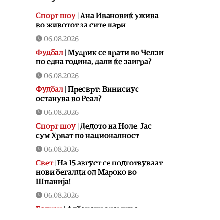
Спорт шоу
|
Aна Ивановиќ ужива
во животот за сите пари
06.08.2026
Фудбал
|
Мудрик се врати во Челзи
по една година, дали ќе заигра?
06.08.2026
Фудбал
|
Пресврт: Винисиус
останува во Реал?
06.08.2026
Спорт шоу
|
Дедото на Ноле: Јас
сум Хрват по националност
06.08.2026
Свет
|
На 15 август се подготвуваат
нови бегалци од Мароко во
Шпанија!
06.08.2026
Балкан
|
Албански знамиња
развиорени во европски Улцињ