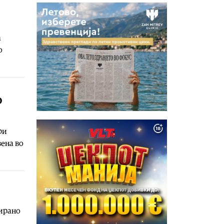
а
о
о
ри
вена во
нирано