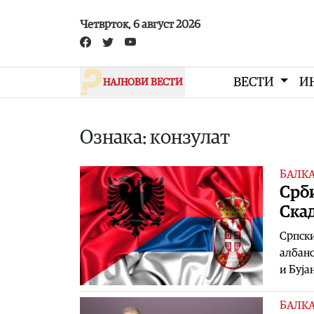
Skip to main content
Четврток, 6 август 2026
ВЕСТИ
И
НАЈНОВИ ВЕСТИ
Ознака: конзулат
БАЛК
Срби
Скад
Српски
албанс
и Буја
БАЛК