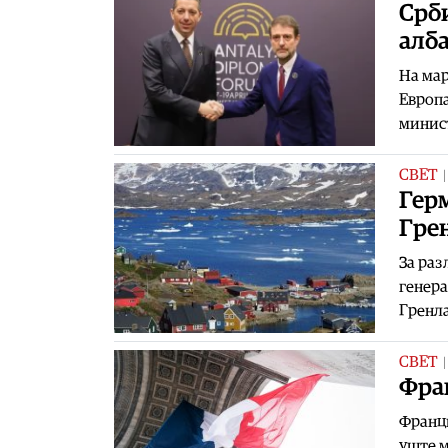
Срби
алба
На мар
Европа
минис
СВЕТ
Герм
Гре
За раз
генера
Гренла
СВЕТ
Фран
Франци
уште м