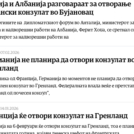
ја и Албанија разговараат за отворање
нски конзулат во Бујановац
гините на дипломатскиот форум во Анталија, министерот з
 и надворешни работи на Албанија, Ферит Хоџа, се сретнал с
терот за надворешни работи на
|
07.02.2026
анија не планира да отвори конзулат в
нланд
лика од Франција, Германија во моментов не планира да отво
лен конзулат во Гренланд. Федералната влада веќе е претста
нд од почесен конзул“,
|
14.01.2026
ција ќе отвори конзулат на Гренланд
ја на 6 февруари ќе отвори конзулат на Гренланд, тоа е пла
инатата година, изјави денеска шефот на француската