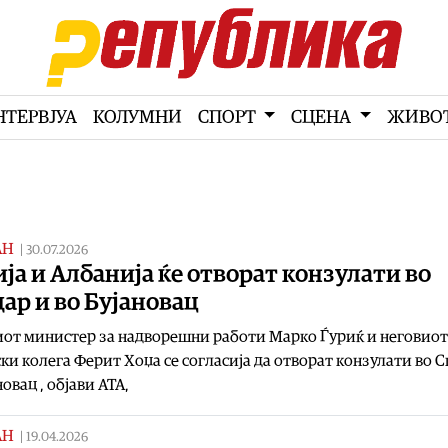
НТЕРВЈУА
КОЛУМНИ
СПОРТ
СЦЕНА
ЖИВО
АН
|
30.07.2026
ја и Албанија ќе отворат конзулати во
ар и во Бујановац
от министер за надворешни работи Марко Ѓуриќ и неговиот
ки колега Ферит Хоџа се согласија да отворат конзулати во 
новац , објави АТА,
АН
|
19.04.2026