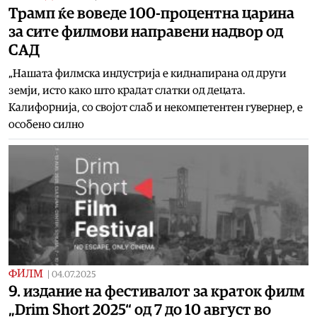
Трамп ќе воведе 100-процентна царина
за сите филмови направени надвор од
САД
„Нашата филмска индустрија е киднапирана од други
земји, исто како што крадат слатки од децата.
Калифорнија, со својот слаб и некомпетентен гувернер, е
особено силно
ФИЛМ
|
04.07.2025
9. издание на фестивалот за краток филм
„Drim Short 2025“ од 7 до 10 август во