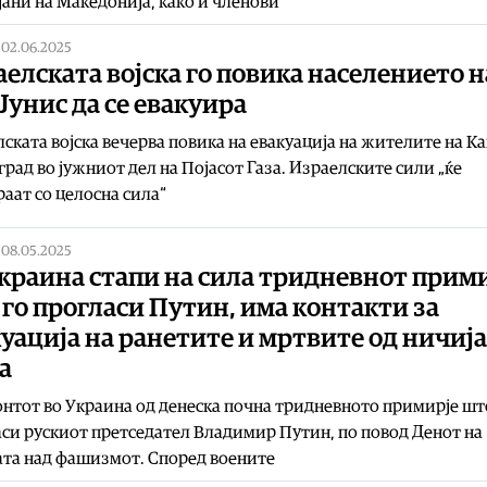
ани на Македонија, како и членови
|
02.06.2025
елската војска го повика населението н
Јунис да се евакуира
ската војска вечерва повика на евакуација на жителите на К
 град во јужниот дел на Појасот Газа. Израелските сили „ќе
аат со целосна сила“
|
08.05.2025
краина стапи на сила тридневнот прим
го прогласи Путин, има контакти за
уација на ранетите и мртвите од ничија
а
нтот во Украина од денеска почна тридневното примирје шт
си рускиот претседател Владимир Путин, по повод Денот на
та над фашизмот. Според воените