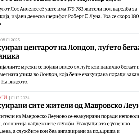
угот Лос Анџелес сè уште има 179.783 жители под наредба за
ција, изјави денеска шерифот Роберт Г. Луна. Тоа се скоро 18
о
|
08.01.2025
уиран центарот на Лондон, луѓето бега
паника
ијалните мрежи се појави видео од луѓе кои панично бегаат 
метната улица во Лондон, која беше евакуирана поради закан
 На видеото,
ИСИ
|
01.12.2024
куирани сите жители од Мавровско Леу
ители на Мавровско Леуново се евакуирани поради неповол
, соопштија надлежните служби. Евакуацијата е успешно
дена, а службите кои беа ангажирани за поддршка и