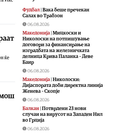
Фудбал
|
Вака беше пречекан
Салах во Трабзон
06.08.2026
Македонија
|
Мицкоски и
раат
Николоски на потпишување
договори за финансирање на
изградбата на железничката
делница Крива Паланка – Деве
н ќе
Баир
06.08.2026
Македонија
|
Николоски:
Дијаспората доби директна линија
Женева – Скопје
омош
06.08.2026
Балкан
|
Потврдени 23 нови
случаи на вирусот на Западен Нил
во Грција
06.08.2026
Македонија
|
МД „Илинден“ –