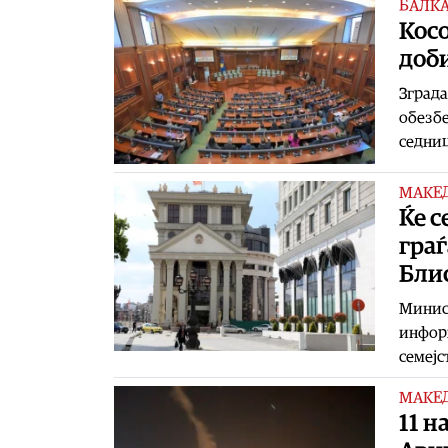
БАЛК
Кос
доб
Зграда
обезбе
седниц
МАКЕ
Ќе с
граѓ
Бли
Минис
информ
семејс
МАКЕ
11 н