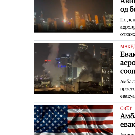
Авив
од б
По ден
аеродр
откажа
МАКЕ
Евак
аеро
соо
Амбаса
просто
евакуа
СВЕТ
Амба
ева
Америк