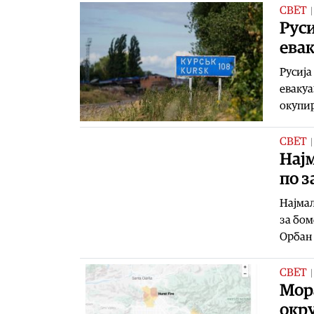
СВЕТ
Руси
евак
Русија
евакуа
окупи
СВЕТ
Нај
по з
Најмал
за бом
Орбан 
СВЕТ
Мора
окру