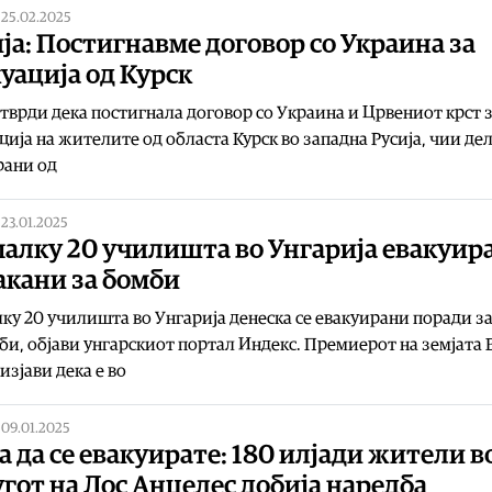
|
25.02.2025
ја: Постигнавме договор со Украина за
уација од Курск
 тврди дека постигнала договор со Украина и Црвениот крст 
ција на жителите од областа Курск во западна Русија, чии де
рани од
|
23.01.2025
малку 20 училишта во Унгарија евакуир
акани за бомби
ку 20 училишта во Унгарија денеска се евакуирани поради з
би, објави унгарскиот портал Индекс. Премиерот на земјата
изјави дека е во
|
09.01.2025
 да се евакуирате: 180 илјади жители в
гот на Лос Анџелес добија наредба