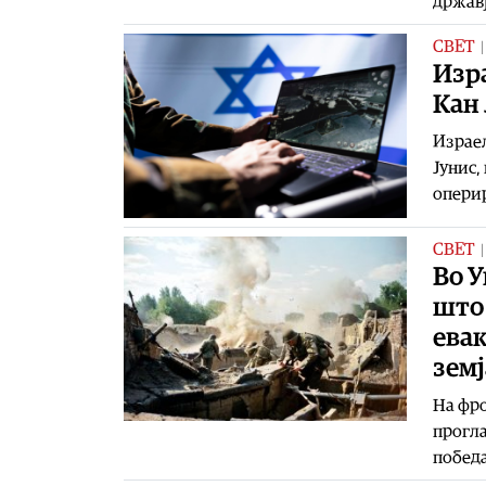
државј
СВЕТ
Изра
Кан 
Израел
Јунис,
оперир
СВЕТ
Во У
што 
евак
земј
На фро
прогла
победа