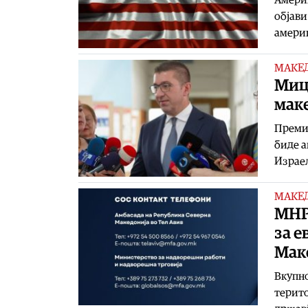
објави
америк
МАКЕ
Мицк
мак
Премие
биде а
Израел
МАКЕ
МНР
за е
Мак
Вкупно
терито