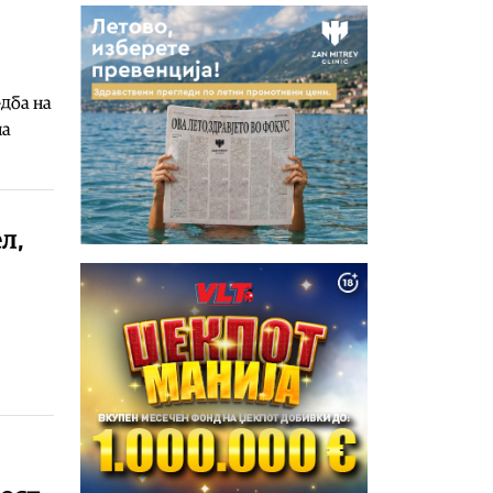
едба на
на
л,