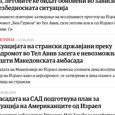
, летовите ќе бидат обновени во завис
езбедносната ситуација
ешното повторно затворање на воздушниот простор на Изра
омот „Бен Гурион“ во Тел Авив, сите летови кон и од Израел 
ни. Се
ДОНИЈА
|
22.06.2025
уацијата на странски државјани преку
дромот во Тел Авив засега е невозможн
пшти Македонската амбасада
дата на Македонија во Израел денеска соопшти дека возду
р на Израел како и аеродромот, се затворени и дека планот з
ција на странски
|
18.06.2025
садата на САД подготвува план за
куација на Американците од Израел
анскиот амбасадор во Ерусалим, Мајк Хакаби на платформа