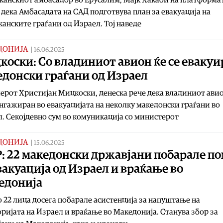
 дека Амбасадата на САД подготвува план за евакуација на
анските граѓани од Израел. Тој наведе
ДОНИЈА
|
16.06.2025
оски: Со владиниот авион ќе се евакуи
едонски граѓани од Израел
рот Христијан Мицкоски, денеска рече дека владиниот авио
нгажиран во евакуацијата на неколку македонски граѓани во
. Секојдевно сум во комуникација со министерот
ДОНИЈА
|
15.06.2025
: 22 македонски државјани побарале п
вакуација од Израел и враќање во
едонија
 22 лица досега побарале асистенција за напуштање на
ријата на Израел и враќање во Македонија. Станува збор за