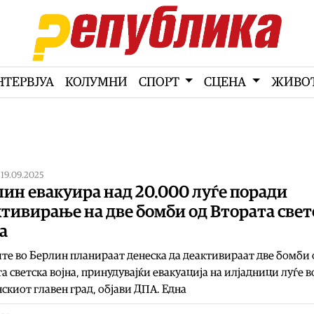
НТЕРВЈУА
КОЛУМНИ
СПОРТ
СЦЕНА
ЖИВО
|
19.09.2025
ин евакуира над 20.000 луѓе поради
тивирање на две бомби од Втората свет
а
те во Берлин планираат денеска да деактивираат две бомби 
а светска војна, принудувајќи евакуација на илјадници луѓе в
скиот главен град, објави ДПА. Една