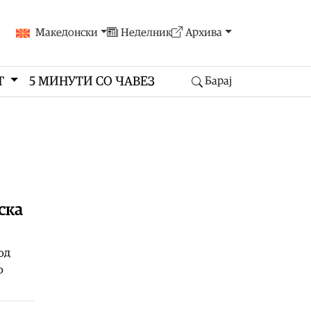
Македонски
Неделник
Архива
Т
5 МИНУТИ СО ЧАВЕЗ
Барај
ска
од
о