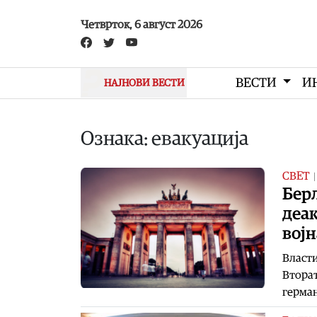
Skip to main content
Четврток, 6 август 2026
ВЕСТИ
И
НАЈНОВИ ВЕСТИ
Ознака: евакуација
СВЕТ
Берл
деак
војн
Власти
Вторат
герман