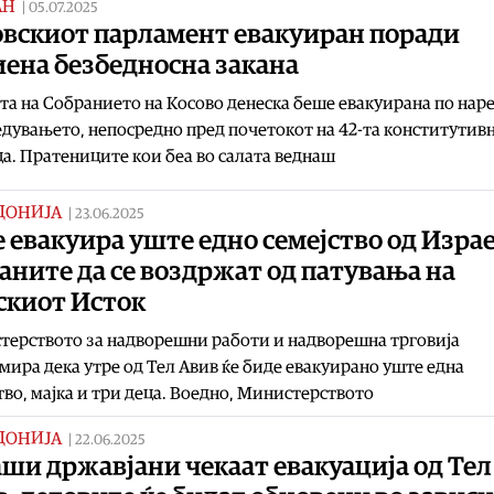
АН
|
05.07.2025
овскиот парламент евакуиран поради
иена безбедносна закана
та на Собранието на Косово денеска беше евакуирана по нар
дувањето, непосредно пред почетокот на 42-та конститутив
а. Пратениците кои беа во салата веднаш
ДОНИЈА
|
23.06.2025
е евакуира уште едно семејство од Израе
аните да се воздржат од патувања на
скиот Исток
терството за надворешни работи и надворешна трговија
ира дека утре од Тел Авив ќе биде евакуирано уште една
тво, мајка и три деца. Воедно, Министерството
ДОНИЈА
|
22.06.2025
аши државјани чекаат евакуација од Тел