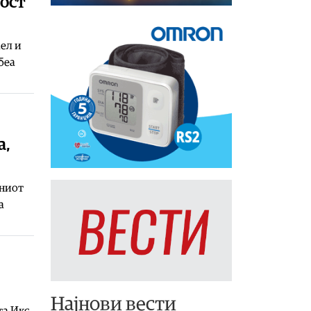
ност
ел и
беа
а,
шниот
а
Најнови вести
та Икс