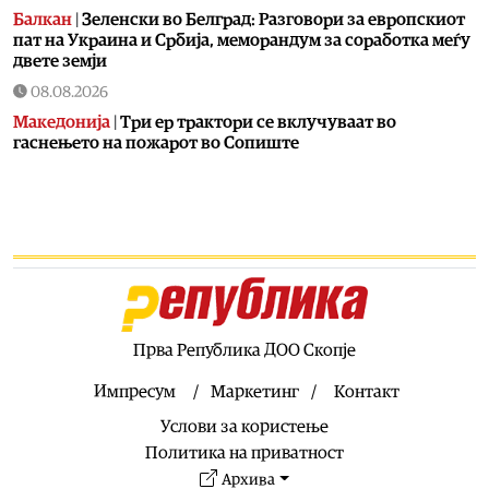
Балкан
|
Зеленски во Белград: Разговори за европскиот
пат на Украина и Србија, меморандум за соработка меѓу
двете земји
08.08.2026
Македонија
|
Три ер трактори се вклучуваат во
гаснењето на пожарот во Сопиште
08.08.2026
Македонија
|
Мицкоски: Карпалак е наша заедничка
рана, но и наша обврска да паметиме
08.08.2026
Култура
|
Летно освежување со мистерии што ја
заледуваат крвта
08.08.2026
Прва Република ДОО Скопје
Македонија
|
Ристовски: Карпалак е аманет –
Македонија не ги заборава своите херои
Импресум
Маркетинг
Контакт
08.08.2026
Услови за користење
Култура
|
Извонреден концерт за пијано и виолончело
Политика на приватност
донесе Грчката вечер на „Охридско лето“
Архива