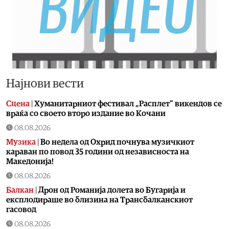
Најнови вести
Сцена
|
Хуманитарниот фестивал „Расплет“ викендов се
враќа со своето второ издание во Кочани
08.08.2026
Музика
|
Во недела од Охрид почнува музичкиот
караван по повод 35 години од независноста на
Македонија!
08.08.2026
Балкан
|
Дрон од Романија долета во Бугарија и
експлодираше во близина на Трансбалканскиот
гасовод
08.08.2026