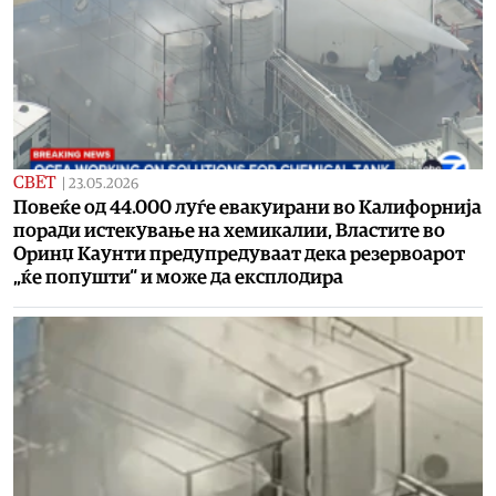
СВЕТ
|
23.05.2026
Повеќе од 44.000 луѓе евакуирани во Калифорнија
поради истекување на хемикалии, Властите во
Оринџ Каунти предупредуваат дека резервоарот
„ќе попушти“ и може да експлодира