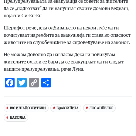
Предупредувањата за евакуација се совети за жителите
да се „подготват“ да ги напуштат своите домови веднаш,
појасни Си-Ен-Ен.
Шерифот рече дека одбивањето на некои луѓе да ги
почитуваат наредбите за евакуација ги става во опасност
животите на службениците за спроведување на законот.
Не можам доволно да нагласам дека ги повикувам
жителите од кои се бара да се евакуираат да ги следат
нашите предупредувања, рече Луна.
Facebook
Twitter
Copy
Share
Link
180 ИЛЈАДО ЖИТЕЛИ
ЕВАКУАЦИЈА
ЛОС АНЏЕЛЕС
НАРЕДБА