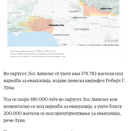
Во округот Лос Анџелес сè уште има 179.783 жители под
наредба за евакуација, изјави денеска шерифот Роберт Г.
Луна.
Тоа се скоро 180.000 луѓе во округот Лос Анџелес кои
моментално се под наредба за евакуација, а уште близу
200.000 жители се под предупредување за евакуација,
рече Луна.