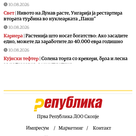
10.08.2026
Свет
|
Нивото на Дунав расте, Унгарија ја рестартира
втората турбина во нуклеарката „Пакш“
10.08.2026
Кариера
|
Растенија што носат богатство: Ако засадите
едно, можете да заработите до 40.000 евра годишно
10.08.2026
Кујнски тефтер
|
Солена торта со крекери, брза и лесна
за подготовка, а многу вкусна
10.08.2026
Македонија
|
Уште две недели од куќниот притвор за
Груби, обвинение сè уште нема – ВРЕДИ и ДУИ со нови
обвинувања
10.08.2026
Сервиси
|
Многу жешко со температури до 40 степени
следните два дена, од четврток мало освежување
Прва Република ДОО Скопје
10.08.2026
Импресум
Маркетинг
Контакт
Свет
|
Ерупција на Етна го парализираше аеродромот во