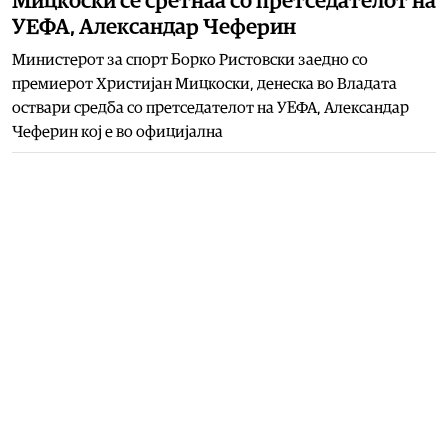
Мицкоски се сретнаа со претседателот на
УЕФА, Александар Чеферин
Министерот за спорт Борко Ристовски заедно со
премиерот Христијан Мицкоски, денеска во Владата
оствари средба со претседателот на УЕФА, Александар
Чеферин кој е во официјална