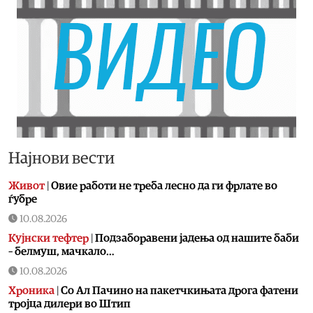
Најнови вести
Живот
|
Овие работи не треба лесно да ги фрлате во
ѓубре
10.08.2026
Кујнски тефтер
|
Подзаборавени јадења од нашите баби
– белмуш, мачкало…
10.08.2026
Хроника
|
Со Ал Пачино на пакетчкињата дрога фатени
тројца дилери во Штип