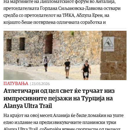
На маргините на Дипломатскиот форум во Анталија,
претседателката Гордана Сиљановска-Давкова оствари
средба со претседателот на ТИКА, Абдула Ерен, на
којашто беше потврдена одличната соработка и
ПАТУВАЊА
|
23.03.2026
Атлетичари од цел свет ќе трчаат низ
импресивните пејзажи на Турција на
Alanya Ultra Trail
На крајот на овој месец Аланија ќе биде домаќин на уште
едно издание на предизвикувачките планински трки
Alanya Ultra Trail, собирајќи врвни спортисти од целиот