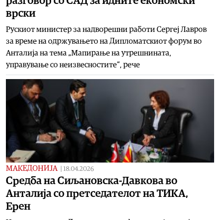
разговор со САД за идните економски
врски
Рускиот министер за надворешни работи Сергеј Лавров
за време на одржувањето на Дипломатскиот форум во
Анталија на тема „Мапирање на утрешнината,
управување со неизвесностите“, рече
МАКЕДОНИЈА
|
18.04.2026
Средба на Сиљановска-Давкова во
Анталија со претседателот на ТИКА,
Ерен