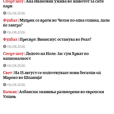
Спорт шоу
|
Aна Ивановиќ ужива во животот за сите
пари
06.08.2026
Фудбал
|
Мудрик се врати во Челзи по една година, дали
ќе заигра?
06.08.2026
Фудбал
|
Пресврт: Винисиус останува во Реал?
06.08.2026
Спорт шоу
|
Дедото на Ноле: Јас сум Хрват по
националност
06.08.2026
Свет
|
На 15 август се подготвуваат нови бегалци од
Мароко во Шпанија!
06.08.2026
Балкан
|
Албански знамиња развиорени во европски
Улцињ
06.08.2026
Балкан
|
Зеленски в сабота во официјална посета на