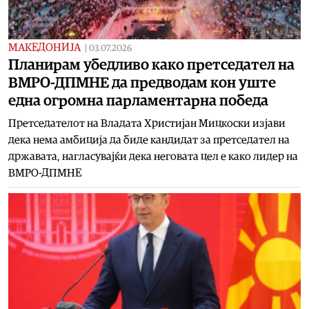
МАКЕДОНИЈА
|
03.07.2026
Планирам убедливо како претседател на
ВМРО-ДПМНЕ да предводам кон уште
една огромна парламентарна победа
Претседателот на Владата Христијан Мицкоски изјави
дека нема амбиција да биде кандидат за претседател на
државата, нагласувајќи дека неговата цел е како лидер на
ВМРО-ДПМНЕ