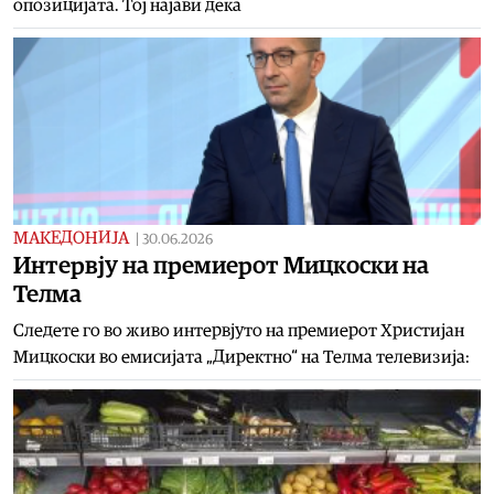
опозицијата. Тој најави дека
МАКЕДОНИЈА
|
30.06.2026
Интервју на премиерот Мицкоски на
Телма
Следете го во живо интервјуто на премиерот Христијан
Мицкоски во емисијата „Директно“ на Телма телевизија: