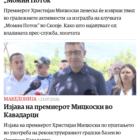
„Момин Поток“
Премиерот Христијан Мицкоски денеска ќе изврши увид
во градежните активности за изградба на клучката
„Момин Поток“ во Скопје. Како што најавуваат од
владината прес-служба, посетата
МАКЕДОНИЈА
|
23.07.2026
Изјава на премиерот Мицкоски во
Кавадарци
Изјава на премиерот Христијан Мицкоски по пуштањето
во употреба на реконструираниот градски базен во