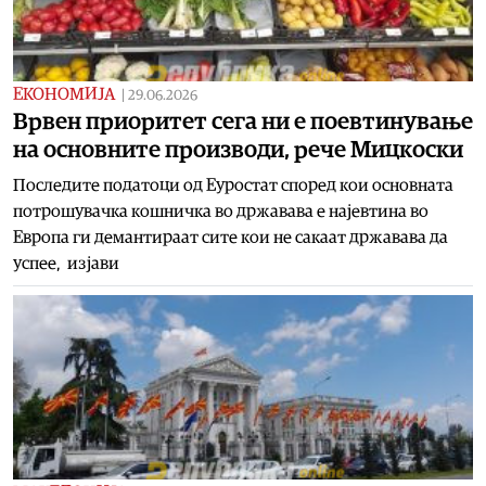
ЕКОНОМИЈА
|
29.06.2026
Врвен приоритет сега ни е поевтинување
на основните производи, рече Мицкоски
Последите податоци од Еуростат според кои основната
потрошувачка кошничка во државава е најевтина во
Европа ги демантираат сите кои не сакаат државава да
успее, изјави