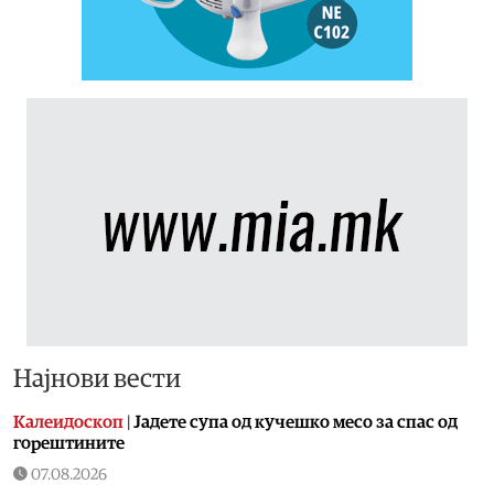
Најнови вести
Калеидоскоп
|
Jадете супа од кучешко месо за спас од
горештините
07.08.2026