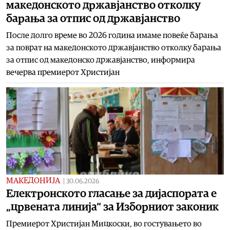
македонското државјанство отколку
барања за отпис од државјанство
После долго време во 2026 година имаме повеќе барања
за поврат на македонското државјанство отколку барања
за отпис од македонско државјанство, информира
вечерва премиерот Христијан
МАКЕДОНИЈА
|
30.06.2026
Електронското гласање за дијаспората е
„црвената линија“ за Изборниот законик
Премиерот Христијан Мицкоски, во гостувањето во