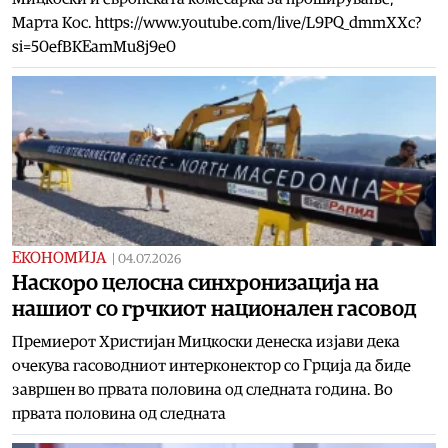
Марта Кос. https://www.youtube.com/live/L9PQ_dmmXXc?
si=50efBKEamMu8j9e0
ЕКОНОМИЈА
|
04.07.2026
Наскоро целосна синхронизација на
нашиот со грчкиот национален гасовод
Премиерот Христијан Мицкоски денеска изјави дека
очекува гасоводниот интерконектор со Грција да биде
завршен во првата половина од следната година. Во
првата половина од следната