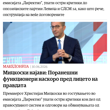
емисијата „Директно“, упати остри критики до
опозициските партии Левица и СДСМ за, како што рече,
опструкција на веќе договорените
МАКЕДОНИЈА
|
30.06.2026
Мицкоски најави: Поранешни
функционери наскоро пред лицето на
правдата
Премиерот Христијан Мицкоски во гостувањето во
емисијата „Директно“ упати остри критики кон дел од
правосудниот систем и одговори на обвинувањата од