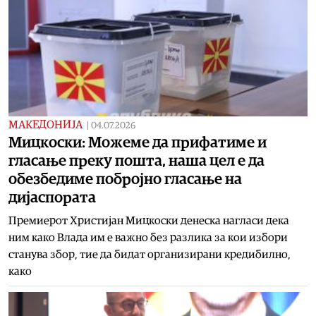
МАКЕДОНИЈА
|
04.07.2026
Мицкоски: Можеме да прифатиме и
гласање преку пошта, наша цел е да
обезбедиме побројно гласање на
дијаспората
Премиерот Христијан Мицкоски денеска нагласи дека
ним како Влада им е важно без разлика за кои избори
станува збор, тие да бидат организирани кредибилно,
како