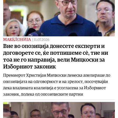
МАКЕДОНИЈА
|
11.07.2026
Вие во опозиција донесете експерти и
договорете се, ќе потпишеме сè, тие ни
тоа не го направија, вели Мицкоски за
Изборниот законик
Премиерот Христијан Мицкоски денеска апелираше до
опозицијата на одговорност и на зрелост, посочувајќи
дека владината коалиција е усогласена за Изборниот
законик, додека од опозициските партии