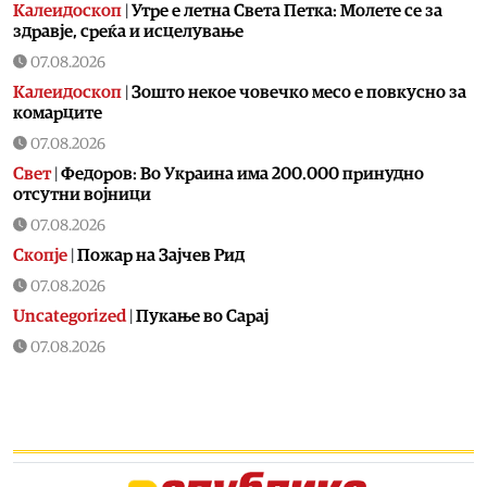
Калеидоскоп
|
Утре е летна Света Петка: Молете се за
здравје, среќа и исцелување
07.08.2026
Калеидоскоп
|
Зошто некое човечко месо е повкусно за
комарците
07.08.2026
Свет
|
Федоров: Во Украина има 200.000 принудно
отсутни војници
07.08.2026
Скопје
|
Пожар на Зајчев Рид
07.08.2026
Uncategorized
|
Пукање во Сарај
07.08.2026
Македонија
|
ДИК усвои одлука за дополнителни
средства за надоместоци за избирачки одбори и
тригодишен План за вработувања
07.08.2026
Хроника
|
Деветнаесетгодишник загина во сообраќајна