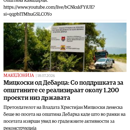
Општина Кавадарци.
https://www.youtube.com/live/bCNkxkFYiUE?
si=qqpbITMhuGSLCOYo
МАКЕДОНИЈА
|
18.07.2026
Мицкоски од Дебарца: Со поддршката за
општините се реализираат околу 1.200
проекти низ државата
Претседателот на Владата Христијан Мицкоски денеска
беше во посета на општина Дебарка каде што во рамки на
посетата изврши увид во градежните активности за
реконструкција