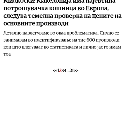
Мицкоски: Македонија има најевтина
потрошувачка кошница во Европа,
следува темелна проверка на цените на
основните производи
Детално навлегуваме во оваа проблематика. Лично се
занимавам во идентификување на тие 600 производи
кои што влегуваат во статистиката и лично јас го имам
тоа
<<
1
2
3
4
…
21
>>