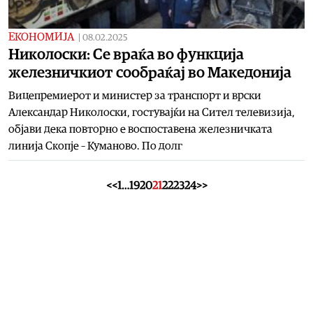
ЕКОНОМИЈА
|
08.02.2025
Николоски: Се враќа во функција
железничкиот сообраќај во Македонија
Вицепремиерот и министер за транспорт и врски
Александар Николоски, гостувајќи на Сител телевизија,
објави дека повторно е воспоставена железничката
линија Скопје – Куманово. По долг
<<
1
…
19
20
21
22
23
24
>>