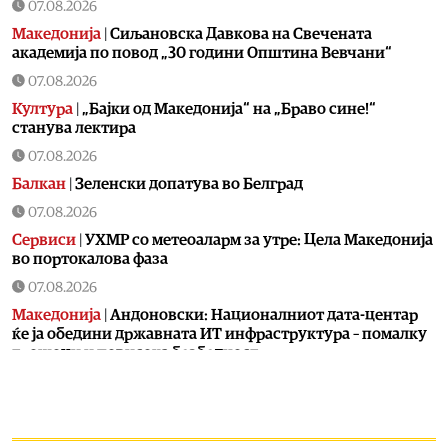
07.08.2026
Македонија
|
Сиљановска Давкова на Свечената
академија по повод „30 години Општина Вевчани“
07.08.2026
Култура
|
„Бајки од Македонија“ на „Браво сине!“
станува лектира
07.08.2026
Балкан
|
Зеленски допатува во Белград
07.08.2026
Сервиси
|
УХМР со метеоаларм за утре: Цела Македонија
во портокалова фаза
07.08.2026
Македонија
|
Андоновски: Националниот дата-центар
ќе ја обедини државната ИТ инфраструктура – помалку
трошоци и повисока безбедност
07.08.2026
Живот
|
Збогум на 24-часовниот ден: Земјата полека се
забавува – еве кога денот би можел да стане 25 часа