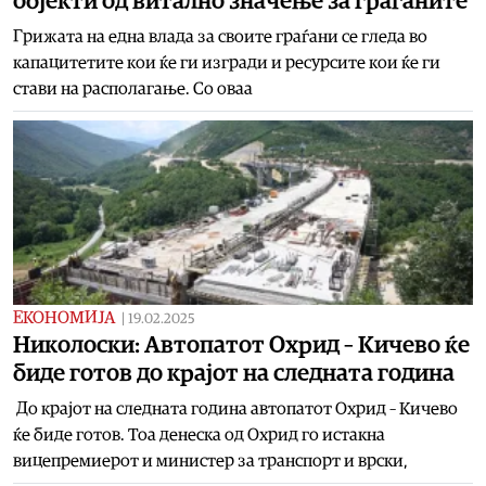
објекти од витално значење за граѓаните
Грижата на една влада за своите граѓани се гледа во
капацитетите кои ќе ги изгради и ресурсите кои ќе ги
стави на располагање. Со оваа
ЕКОНОМИЈА
|
19.02.2025
Николоски: Автопатот Охрид – Кичево ќе
биде готов до крајот на следната година
До крајот на следната година автопатот Охрид – Кичево
ќе биде готов. Тоа денеска од Охрид го истакна
вицепремиерот и министер за транспорт и врски,