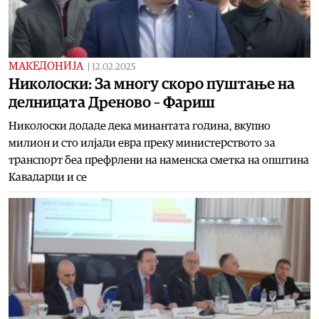
МАКЕДОНИЈА
|
12.02.2025
Николоски: За многу скоро пуштање на
делницата Дреново – Фариш
Николоски додаде дека минантата година, вкупно
милион и сто илјади евра преку министерството за
транспорт беа префрлени на наменска сметка на општина
Кавадарци и се