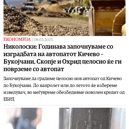
ЕКОНОМИЈА
|
08.02.2025
Николоски: Годинава започнуваме со
изградбата на автопатот Кичево –
Букојчани, Скопје и Охрид целосно ќе ги
поврземе со автопат
Започнуваме да градиме целосно нов автопат од Кичево
до Букојчани. До напролет или до летото ќе избереме
изведувач, во меѓувреме обезбедивме поволен кредит од
ЕБРД