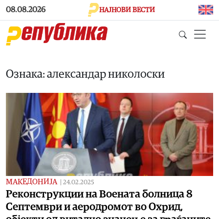
Skip to main content
08.08.2026
НАЈНОВИ ВЕСТИ
Ознака: александар николоски
МАКЕДОНИЈА
|
24.02.2025
Реконструкции на Воената болница 8
Септември и аеродромот во Охрид,