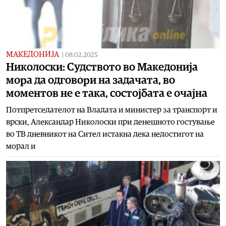
МАКЕДОНИЈА
|
08.02.2025
Николоски: Судството во Македонија
мора да одговори на задачата, во
моментов не е така, состојбата е очајна
Потпретседателот на Владата и министер за транспорт и
врски, Александар Николоски при денешното гостување
во ТВ дневникот на Сител истакна дека недостигот на
морал и