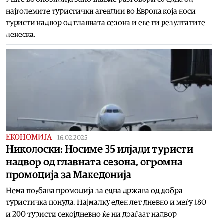
најголемите туристички агенции во Европа која носи
туристи надвор од главната сезона и еве ги резултатите
денеска.
ЕКОНОМИЈА
|
16.02.2025
Николоски: Носиме 35 илјади туристи
надвор од главната сезона, огромна
промоција за Македонија
Нема поубава промоција за една држава од добра
туристичка понуда. Најмалку еден лет дневно и меѓу 180
и 200 туристи секојдневно ќе ни доаѓаат надвор