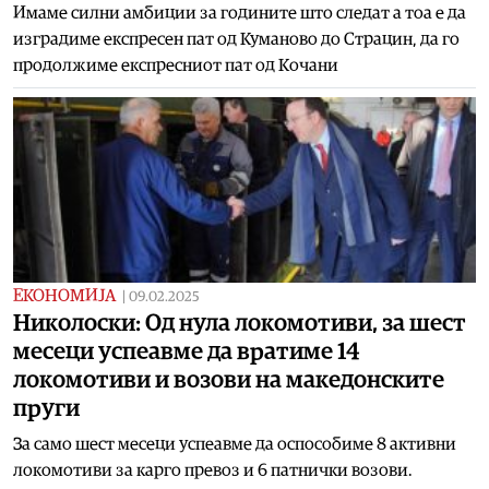
Имаме силни амбиции за годините што следат а тоа е да
изградиме експресен пат од Куманово до Страцин, да го
продолжиме експресниот пат од Кочани
ЕКОНОМИЈА
|
09.02.2025
Николоски: Од нула локомотиви, за шест
месеци успеавме да вратиме 14
локомотиви и возови на македонските
пруги
За само шест месеци успеавме да оспособиме 8 активни
локомотиви за карго превоз и 6 патнички возови.