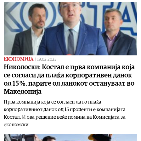
ЕКОНОМИЈА
|
19.02.2025
Николоски: Костал е прва компанија која
се согласи да плаќа корпоративен данок
од 15 %, парите од данокот остануваат во
Македонија
Прва компанија која се согласи да го плаќа
корпоративниот данок од 15 проценти е компанијата
Костал. И ова решение веќе помина на Комисијата за
економски