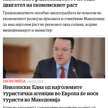
двигател на економскиот раст
Градежништвото посебно нискоградбата ќе помогне во
економскиот развој на државата и очекуваме Македонија
да има најголем раст во регионот оваа година, изјави
вицепремиерот и министер
ЕКОНОМИЈА
|
16.02.2025
Николоски: Една од најголемите
туристички агенции во Европа ќе носи
туристи во Македонија
Уште во опозиција започнавме разговори со една од