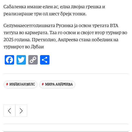
Сабаленка имаше еден ас, една двојна грешка и
реализираше три од шест брејк топки.
Седумнаесетгодишната Русинка ја освои третата ВТА
титула во кариерата. Таа го освои и својот втор турнир во
2025 година. Претходно, Андреева стана победник на
турнирот во Дубаи
Facebook
Twitter
Copy
Share
Link
ИНДИЈАН ВЕЛС
МИРА АНДРЕЕВА