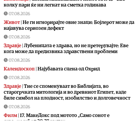
колку пари ќе ни легнат на сметка годинава
07.08.2026
Живот
|
Не ги игнорирајте овие знаци: Бојлерот може да
најавува сериозен дефект
07.08.2026
Здравје
|
Лубеницата е здрава, но не претерувајте: Еве
кога може да предизвика здравствени проблеми
07.08.2026
Калеидоскоп
|
Најубавата сцена од Охрид
07.08.2026
Здравје
|
Тие се споменуваат во Библијата, во
старогрчката митологија и во древниот Египет, каде
биле симбол на плодност, изобилство и долговечност
07.08.2026
Филм
|
17. МакеДокс под мотото „Само сонот е
стварност“ од 20-27 август
07.08.2026
Македонија
|
ЦУК: До 18 часот регистрирани 18 пожари