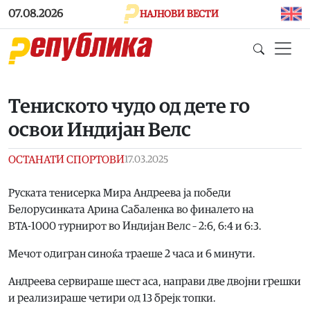
Skip to main content
07.08.2026
НАЈНОВИ ВЕСТИ
Тениското чудо од дете го
освои Индијан Велс
ОСТАНАТИ СПОРТОВИ
17.03.2025
Руската тенисерка Мира Андреева ја победи
Белорусинката Арина Сабаленка во финалето на
ВТА-1000 турнирот во Индијан Велс – 2:6, 6:4 и 6:3.
Мечот одигран синоќа траеше 2 часа и 6 минути.
Андреева сервираше шест аса, направи две двојни грешки
и реализираше четири од 13 брејк топки.