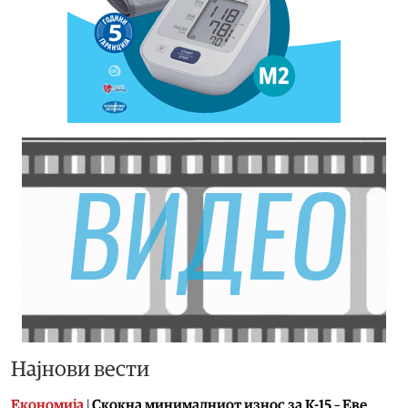
Најнови вести
Економија
|
Скокна минималниот износ за К-15 – Еве