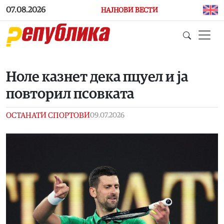
Skip to main content
07.08.2026
НАЈНОВИ ВЕСТИ
Ноле казнет дека пцуел и ја
повторил псовката
ОСТАНАТИ СПОРТОВИ
09.07.2026