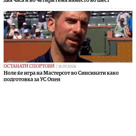
два часа и во четири гема наместо во шест
ОСТАНАТИ СПОРТОВИ
|
31.07.2026
Ноле ќе игра на Мастерсот во Синсинати како
подготовка за УС Опен