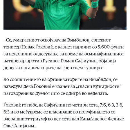
– Седумкратниот освојувач на Вимблдон, српскиот
тенисер Новак Ѓоковиќ, е казнет парично со 5.600 фунти
за недолично однесување за време на осминафиналниот
натпревар против Русинот Роман Сафиулин, објавија
денеска организаторите на грен слем турнирот.
Во соопштението на организаторите на Вимблдон, се
наведува дека Ѓоковиќ е казнет за „гласни вулгарности“
изговорени во дуелот што се одигра во неделата.
Ѓоковиќ го победи Сафиулин по четири сета, 7:6, 6:3, 3:6,
6:3 и во меѓувреме се пласираше во полуфиналето со
вчерашниот триумф во пет сета над Канаѓанецот Феликс
Оже-Алијасим.