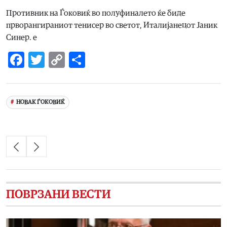
Противник на Ѓоковиќ во полуфиналето ќе биде
прворангираниот тенисер во светот, Италијанецот Јаник
Синер. е
Facebook
Twitter
Copy
Share
Link
НОВАК ЃОКОВИЌ
ПОВРЗАНИ ВЕСТИ