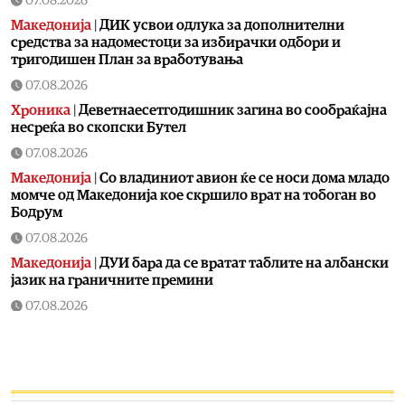
07.08.2026
Македонија
|
ДИК усвои одлука за дополнителни
средства за надоместоци за избирачки одбори и
тригодишен План за вработувања
07.08.2026
Хроника
|
Деветнаесетгодишник загина во сообраќајна
несреќа во скопски Бутел
07.08.2026
Македонија
|
Со владиниот авион ќе се носи дома младо
момче од Македонија кое скршило врат на тобоган во
Бодрум
07.08.2026
Македонија
|
ДУИ бара да се вратат таблите на албански
јазик на граничните премини
07.08.2026
Економија
|
Инфлацијата забави: Во јули изнесувала 2.3
отсто
07.08.2026
Економија
|
Нема потреба од воведување нови