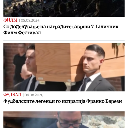
ФИЛМ
|
05.08.2026
Со доделување на наградите заврши 7. Галичник
Филм Фестивал
ФУДБАЛ
|
04.08.2026
Фудбалските легенди го испратија Франко Барези