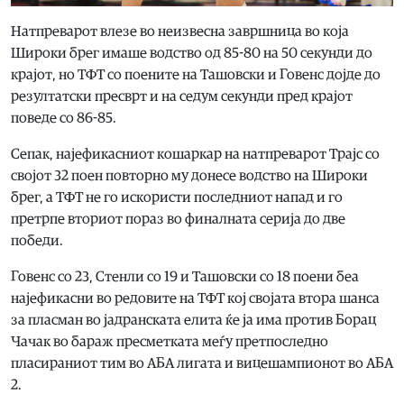
Натпреварот влезе во неизвесна завршница во која
Широки брег имаше водство од 85-80 на 50 секунди до
крајот, но ТФТ со поените на Ташовски и Говенс дојде до
резултатски пресврт и на седум секунди пред крајот
поведе со 86-85.
Сепак, најефикасниот кошаркар на натпреварот Трајс со
својот 32 поен повторно му донесе водство на Широки
брег, а ТФТ не го искористи последниот напад и го
претрпе вториот пораз во финалната серија до две
победи.
Говенс со 23, Стенли со 19 и Ташовски со 18 поени беа
најефикасни во редовите на ТФТ кој својата втора шанса
за пласман во јадранската елита ќе ја има против Борац
Чачак во бараж пресметката меѓу претпоследно
пласираниот тим во АБА лигата и вицешампионот во АБА
2.