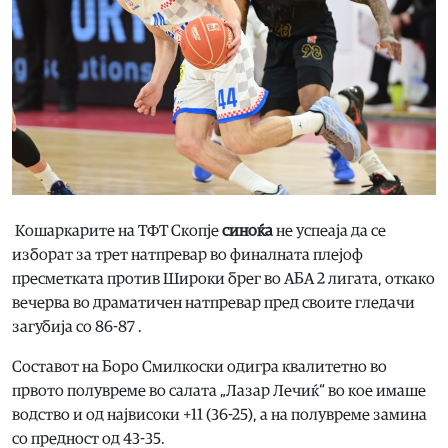
Кошаркарите на ТФТ Скопје
синоќа
не успеаја да се
изборат за трет натпревар во финалната плејоф
пресметката против Широки брег во АБА 2 лигата, откако
вечерва во драматичен натпревар пред своите гледачи
загубија со 86-87 .
Составот на Боро Смилкоски одигра квалитетно во
првото полувреме во салата „Лазар Лечиќ“ во кое имаше
водство и од највисоки +11 (36-25), а на полувреме замина
со предност од 43-35.