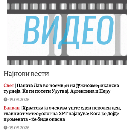
Најнови вести
Свет
|
Папата Лав во ноември на јужноамериканска
турнеја: Ќе ги посети Уругвај, Аргентина и Перу
05.08.2026
Балкан
|
Хрватска ја очекува уште еден пеколен ден,
главниот метеоролог на ХРТ најавува: Кога ќе дојде
промената – ќе биде опасна
05.08.2026