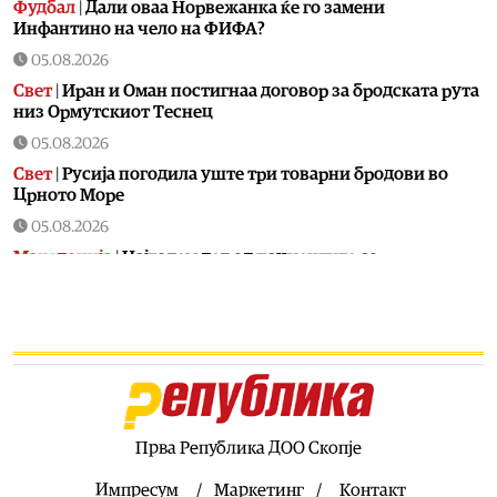
Фудбал
|
Дали оваа Норвежанка ќе го замени
Инфантино на чело на ФИФА?
05.08.2026
Свет
|
Иран и Оман постигнаа договор за бродската рута
низ Ормутскиот Теснец
05.08.2026
Свет
|
Русија погодила уште три товарни бродови во
Црното Море
05.08.2026
Македонија
|
Најголем дел од пациентите сo
западнонилска треска се од скопскиот регион и Велес
05.08.2026
Хроника
|
Ангелов: Спречена катастрофа во Виничко,
запалена трева при сечење со брусилица
05.08.2026
Балкан
|
Нуклеарката Кршко во Словенија го намалува
производството за 20% поради нискиот водостој на
Прва Република ДОО Скопје
Сава
Импресум
Маркетинг
Контакт