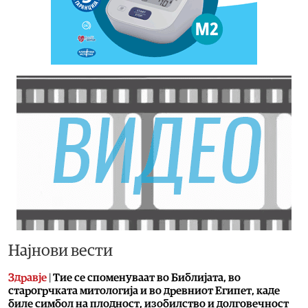
Најнови вести
Здравје
|
Тие се споменуваат во Библијата, во
старогрчката митологија и во древниот Египет, каде
биле симбол на плодност, изобилство и долговечност