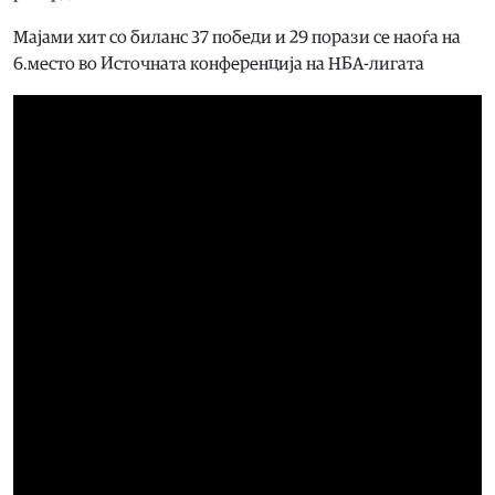
Мајами хит со биланс 37 победи и 29 порази се наоѓа на
6.место во Источната конференција на НБА-лигата