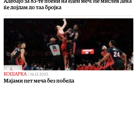
Адебајо за 83-те пoени на еден меч: Не мислев дека
ќе дојдам до таа бројка
КОШАРКА
|
16.12.2025
Majами пет меча без победа