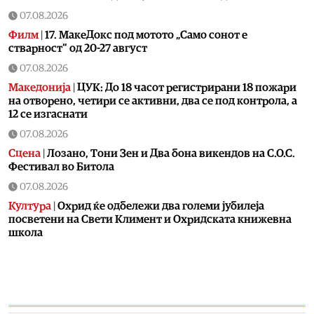
07.08.2026
Филм
|
17. МакеДокс под мотото „Само сонот е
стварност“ од 20-27 август
07.08.2026
Македонија
|
ЦУК: До 18 часот регистрирани 18 пожари
на отворено, четири се активни, два се под контрола, а
12 се изгаснати
07.08.2026
Сцена
|
Лозано, Тони Зен и Два бона викендов на С.О.С.
Фестивал во Битола
07.08.2026
Култура
|
Охрид ќе одбележи два големи јубилеја
посветени на Свети Климент и Охридската книжевна
школа
07.08.2026
Музика
|
Битола летово добива фестивал посветен на
чалгијата
07.08.2026