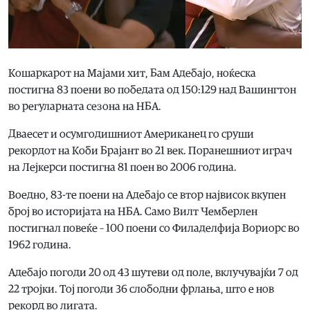
Кошаркарот на Мајами хит, Бам Адебајо, ноќеска
постигна 83 поени во победата од 150:129 над Вашингтон
во регуларната сезона на НБА.
Дваесет и осумгодишниот Американец го сруши
рекордот на Коби Брајант во 21 век. Поранешниот играч
на Лејкерси постигна 81 поен во 2006 година.
Воедно, 83-те поени на Адебајо се втор највисок вкупен
број во историјата на НБА. Само Вилт Чемберлен
постигнал повеќе – 100 поени со Филаделфија Вориорс во
1962 година.
Адебајо погоди 20 од 43 шутеви од поле, вклучувајќи 7 од
22 тројки. Тој погоди 36 слободни фрлања, што е нов
рекорд во лигата.