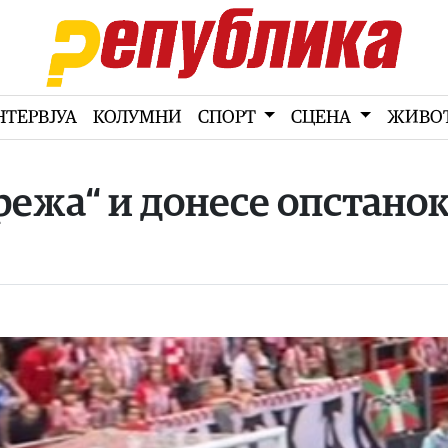
НТЕРВЈУА
КОЛУМНИ
СПОРТ
СЦЕНА
ЖИВО
режа“ и донесе опстано