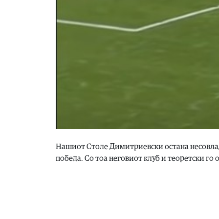
Нашиот Столе Димитриевски остана несовлад
победа. Со тоа неговиот клуб и теоретски го 