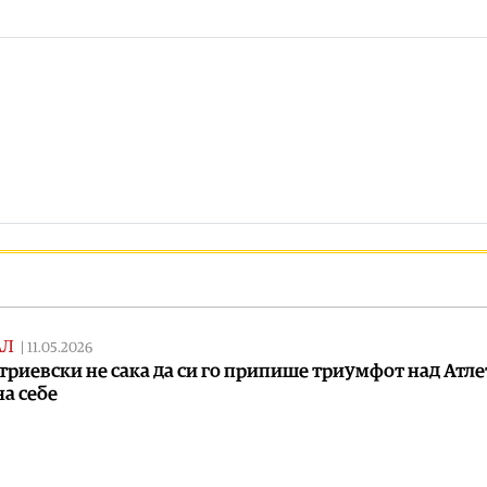
АЛ
|
11.05.2026
риевски не сака да си го припише триумфот над Атл
на себе