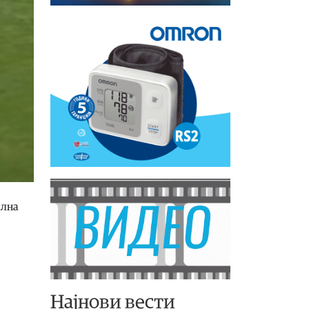
ална
Најнови вести