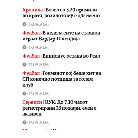
Хроника
|
Возел со 3,29 промили
во крвта, возилото му е одземено
07.08.2026
Фудбал
|
В недела сите на стадион,
играат Вардар-Шкендија
07.08.2026
Фудбал
|
Винисиус остана во Реал
07.08.2026
Фудбал
|
Голманот кој беше хит на
СП конечно потпиша за голем
клуб
07.08.2026
Сервиси
|
ЦУК: До 7.30 часот
регистрирани 23 пожари, еден е
активен
07.08.2026
Македонија
|
Народниот
правобранител оформи предмет