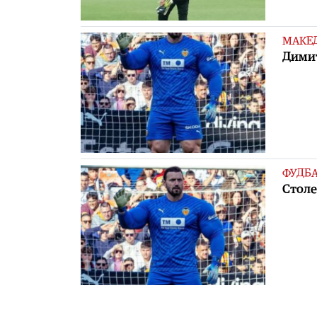
МАКЕ
Димит
ФУДБ
Столе