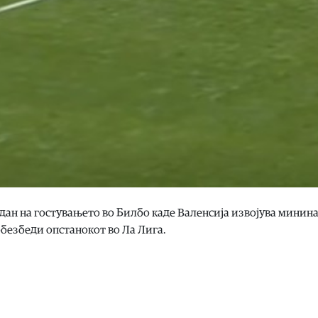
ан на гостувањето во Билбо каде Валенсија извојува минин
обезбеди опстанокот во Ла Лига.