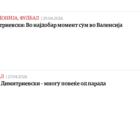
ДОНИЈА
,
ФУДБАЛ
|
29.04.2026
риевски: Во најдобар момент сум во Валенсија
АЛ
|
27.04.2026
 Димитриевски – многу повеќе од парада