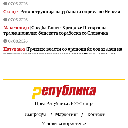
07.08.2026
Скопје
|
Реконструкција на урбаната опрема во Нерези
07.08.2026
Македонија
|
Средба Гаши – Хрицова: Потврдена
традиционално блиската соработка со Словачка
07.08.2026
Патувања
|
Грчките власти со дронови ќе ловат дали на
плажите има шанкови наместо слободен простор за
пешкири и чадори
07.08.2026
Македонија
|
Седум нови случаи на инфекција со
вирусот Западен Нил, сите се од Скопје
07.08.2026
Хроника
|
Обвинителство испитува зошто и како татко
турна 19-годишен син по скали во Струмичко
Прва Република ДОО Скопје
07.08.2026
Импресум
Маркетинг
Контакт
Фудбал
|
Хајдук конечно се разигра
Услови за користење
07.08.2026