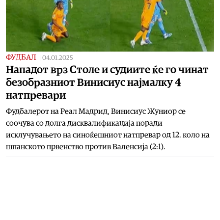
ФУДБАЛ
|
04.01.2025
Нападот врз Столе и судиите ќе го чинат
безобразниот Винисиус најмалку 4
натпревари
Фудбалерот на Реал Мадрид, Винисиус Жуниор се
соочува со долга дисквалификација поради
исклучувањето на синоќешниот натпревар од 12. коло на
шпанското првенство против Валенсија (2:1).