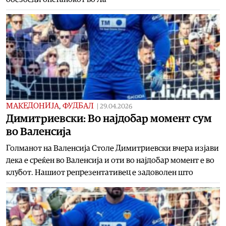
МАКЕДОНИЈА
,
ФУДБАЛ
|
29.04.2026
Димитриевски: Во најдобар момент сум
во Валенсија
Голманот на Валенсија Столе Димитриевски вчера изјави
дека е среќен во Валенсија и оти во најдобар момент е во
клубот. Нашиот репрезентативец е задоволен што