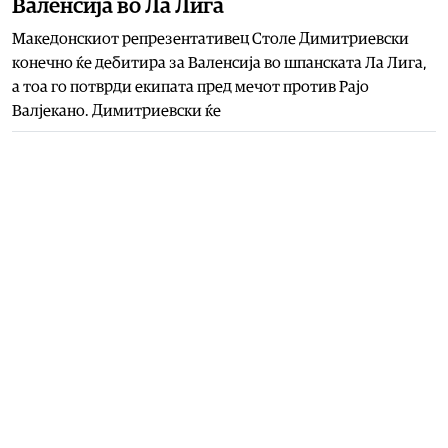
Валенсија во Ла Лига
Македонскиот репрезентативец Столе Димитриевски
конечно ќе дебитира за Валенсија во шпанската Ла Лига,
а тоа го потврди екипата пред мечот против Рајо
Валјекано. Димитриевски ќе