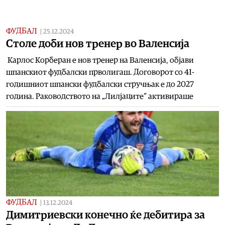
ФУДБАЛ
|
25.12.2024
Столе доби нов тренер во Валенсија
Карлос Корберан е нов тренер на Валенсија, објави
шпанскиот фудбалски прволигаш. Договорот со 41-
годишниот шпански фудбалски стручњак е до 2027
година. Раководството на „Лилјаците“ активираше
ФУДБАЛ
|
13.12.2024
Димитриевски конечно ќе дебитира за