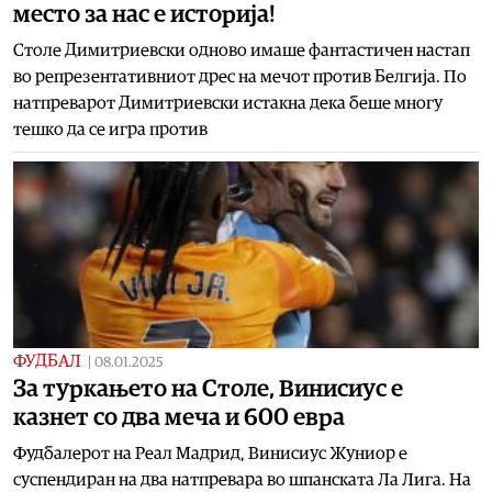
место за нас е историја!
Столе Димитриевски одново имаше фантастичен настап
во репрезентативниот дрес на мечот против Белгија. По
натпреварот Димитриевски истакна дека беше многу
тешко да се игра против
ФУДБАЛ
|
08.01.2025
За туркањето на Столе, Винисиус е
казнет со два меча и 600 евра
Фудбалерот на Реал Мадрид, Винисиус Жуниор е
суспендиран на два натпревара во шпанската Ла Лига. На