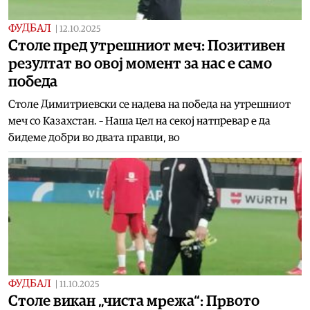
ФУДБАЛ
|
12.10.2025
Столе пред утрешниот меч: Позитивен
резултат во овој момент за нас е само
победа
Столе Димитриевски се надева на победа на утрешниот
меч со Казахстан. – Наша цел на секој натпревар е да
бидеме добри во двата правци, во
ФУДБАЛ
|
11.10.2025
Столе викан „чиста мрежа“: Првото