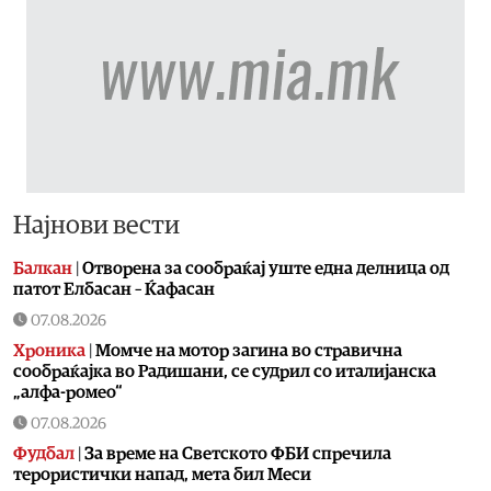
Најнови вести
Балкан
|
Отворена за сообраќај уште една делница од
патот Елбасан – Ќафасан
07.08.2026
Хроника
|
Момче на мотор загина во стравична
сообраќајка во Радишани, се судрил со италијанска
„алфа-ромео“
07.08.2026
Фудбал
|
За време на Светското ФБИ спречила
терористички напад, мета бил Меси