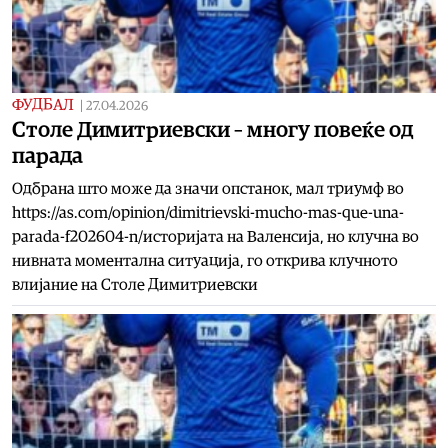
ФУДБАЛ
|
27.04.2026
Столе Димитриевски – многу повеќе од
парада
Одбрана што може да значи опстанок, мал триумф во
https://as.com/opinion/dimitrievski-mucho-mas-que-una-
parada-f202604-n/историјата на Валенсија, но клучна во
нивната моментална ситуација, го открива клучното
влијание на Столе Димитриевски