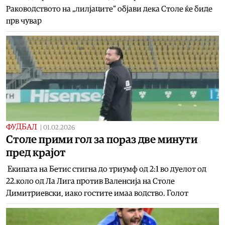
Раководството на „лилјаците“ објави дека Столе ќе биде
прв чувар
ФУДБАЛ
|
01.02.2026
Столе прими гол за пораз две минути
пред крајот
Екипата на Бетис стигна до триумф од 2:1 во дуелот од
22.коло од Ла Лига против Валенсија на Столе
Димитриевски, иако гостите имаа водство. Голот