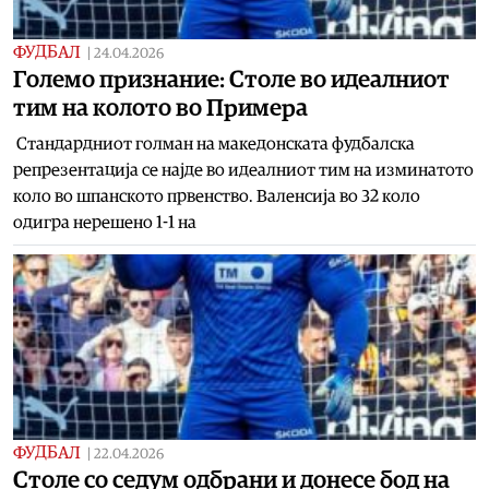
ФУДБАЛ
|
24.04.2026
Големо признание: Столе во идеалниот
тим на колото во Примера
Стандардниот голман на македонската фудбалска
репрезентација се најде во идеалниот тим на изминатото
коло во шпанското првенство. Валенсија во 32 коло
одигра нерешено 1-1 на
ФУДБАЛ
|
22.04.2026
Столе со седум одбрани и донесе бод на