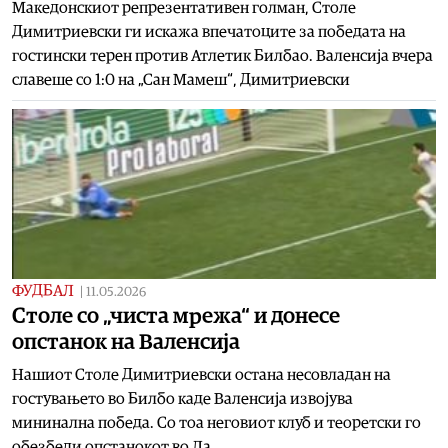
Македонскиот репрезентативен голман, Столе
Димитриевски ги искажа впечатоците за победата на
гостински терен против Атлетик Билбао. Валенсија вчера
славеше со 1:0 на „Сан Мамеш“, Димитриевски
ФУДБАЛ
|
11.05.2026
Столе со „чиста мрежа“ и донесе
опстанок на Валенсија
Нашиот Столе Димитриевски остана несовладан на
гостувањето во Билбо каде Валенсија извојува
мининална победа. Со тоа неговиот клуб и теоретски го
обезбеди опстанокот во Ла