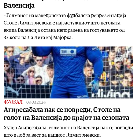
Валенсија
– Голманот на македонската фудбалска репрезентација
Столе Димитриевски е најзаслужниот што неговата
екипа Валенсија остана непоразена на гостувањето од
33.коло на Ла Лига кај Мајорка.
ФУДБАЛ
|
03.03.2026
Агиресабала пак се повреди, Столе на
голот на Валенсија до крајот на сезоната
Хулен Агиресабала, голманот на Валенсија пак се повреди
што е добра вест за нашиот Димитриевски.