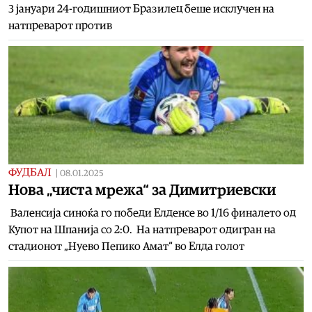
3 јануари 24-годишниот Бразилец беше исклучен на
натпреварот против
ФУДБАЛ
|
08.01.2025
Нова „чиста мрежа“ за Димитриевски
Валенсија синоќа го победи Елденсе во 1/16 финалето од
Купот на Шпанија со 2:0. На натпреварот одигран на
стадионот „Нуево Пепико Амат“ во Елда голот