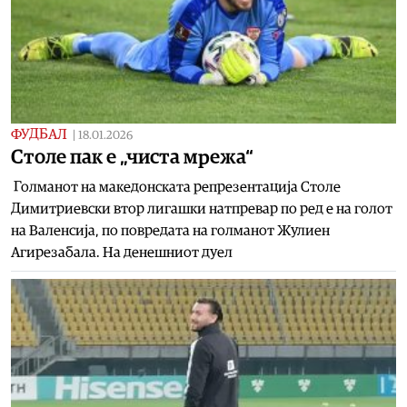
ФУДБАЛ
|
18.01.2026
Столе пак е „чиста мрежа“
Голманот на македонската репрезентација Столе
Димитриевски втор лигашки натпревар по ред е на голот
на Валенсија, по повредата на голманот Жулиен
Агирезабала. На денешниот дуел