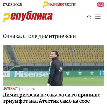
Skip to main content
07.08.2026
НАЈНОВИ ВЕСТИ
Ознака: столе димитриевски
ФУДБАЛ
|
11.05.2026
Димитриевски не сака да си го припише
триумфот над Атлетик само на себе