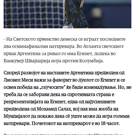
– На Светското првенство денеска се играат последните
два осминафинални натпревара. Во Атланта светскиот
првак Аргентина за ривал го има Египет, додека во
Ванкувер Швајцарија игра против Колумбија.
Според развојот на настаните Аргентина предводен од
Лионел Меси важи за фаворит во дуелот со Египет и се
освен победа на „гаучосите“ ќе биде изненадување. Но, не
треба да се заборави дека на спротивната страна е
репрезентацијата на Египет, една од најуспешните
предводена од Мохамед Салах, кој пак има желба на
Мундијалот да покаже дека сè уште може да игра големи
натпревари. Почетокот на натпреварот е во 18 часот.