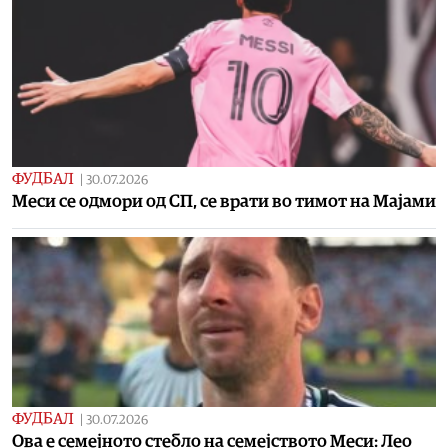
ФУДБАЛ
|
30.07.2026
Meси се одмори од СП, се врати во тимот на Мајами
ФУДБАЛ
|
30.07.2026
Oва е семејното стебло на семејството Меси: Лео