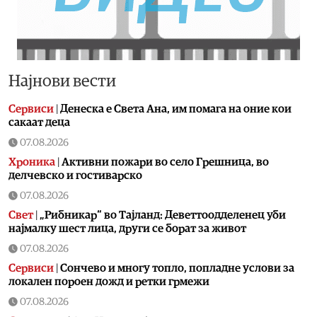
Најнови вести
Сервиси
|
Денеска е Света Ана, им помага на оние кои
сакаат деца
07.08.2026
Хроника
|
Aктивни пожари во село Грешница, во
делчевско и гостиварско
07.08.2026
Свет
|
„Рибникар“ во Тајланд: Деветтоодделенец уби
најмалку шест лица, други се борат за живот
07.08.2026
Сервиси
|
Сончево и многу топло, попладне услови за
локален пороен дожд и ретки грмежи
07.08.2026