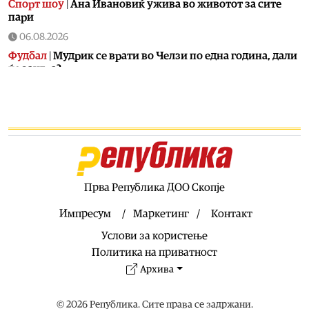
Спорт шоу
|
Aна Ивановиќ ужива во животот за сите
пари
06.08.2026
Фудбал
|
Мудрик се врати во Челзи по една година, дали
ќе заигра?
06.08.2026
Фудбал
|
Пресврт: Винисиус останува во Реал?
06.08.2026
Спорт шоу
|
Дедото на Ноле: Јас сум Хрват по
националност
06.08.2026
Прва Република ДОО Скопје
Свет
|
На 15 август се подготвуваат нови бегалци од
Мароко во Шпанија!
Импресум
Маркетинг
Контакт
06.08.2026
Услови за користење
Балкан
|
Албански знамиња развиорени во европски
Политика на приватност
Улцињ
Архива
06.08.2026
Балкан
|
Зеленски в сабота во официјална посета на
© 2026 Република. Сите права се задржани.