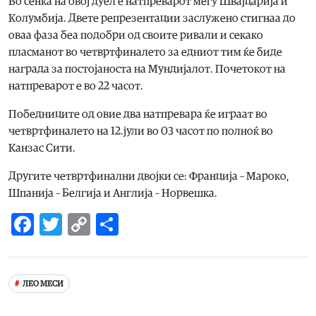
Во сенка на овој дуел е натпреварот меѓу Швајцарија и
Колумбија. Двете репрезентации заслужено стигнаа до
оваа фаза беа подобри од своите ривали и секако
пласманот во четвртфиналето за едниот тим ќе биде
награда за постојаноста на Мундијалот. Почетокот на
натпреварот е во 22 часот.
Победниците од овие два натпревара ќе играат во
четвртфиналето на 12.јули во 03 часот по полноќ во
Канзас Сити.
Другите четвртфинални двојки се: Франција – Мароко,
Шпанија – Белгија и Англија – Норвешка.
Facebook
Twitter
Copy
Share
Link
ЛЕО МЕСИ