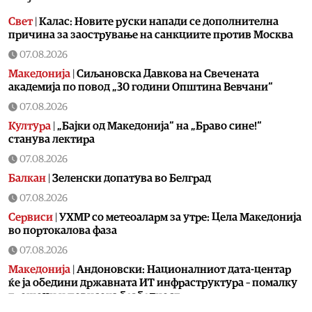
Свет
|
Калас: Новите руски напади се дополнителна
причина за заострување на санкциите против Москва
07.08.2026
Македонија
|
Сиљановска Давкова на Свечената
академија по повод „30 години Општина Вевчани“
07.08.2026
Култура
|
„Бајки од Македонија“ на „Браво сине!“
станува лектира
07.08.2026
Балкан
|
Зеленски допатува во Белград
07.08.2026
Сервиси
|
УХМР со метеоаларм за утре: Цела Македонија
во портокалова фаза
07.08.2026
Македонија
|
Андоновски: Националниот дата-центар
ќе ја обедини државната ИТ инфраструктура – помалку
трошоци и повисока безбедност