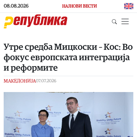
Skip to main content
08.08.2026
НАЈНОВИ ВЕСТИ
Утре средба Мицкоски – Кос: Во
фокус европската интеграција
и реформите
МАКЕДОНИЈА
07.07.2026