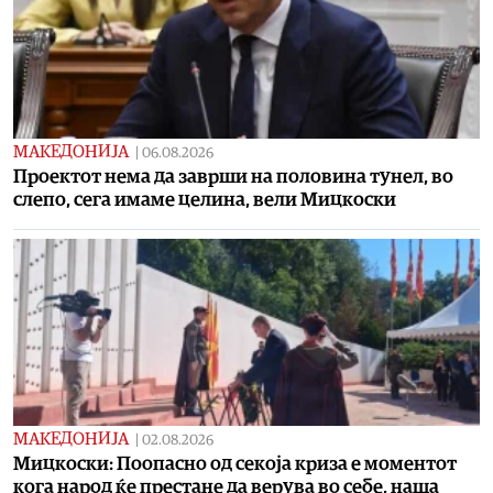
МАКЕДОНИЈА
|
06.08.2026
Проектот нема да заврши на половина тунел, во
слепо, сега имаме целина, вели Мицкоски
МАКЕДОНИЈА
|
02.08.2026
Мицкоски: Поопасно од секоја криза е моментот
кога народ ќе престане да верува во себе, наша