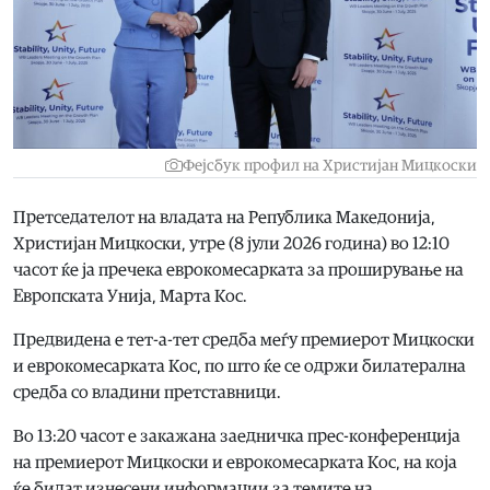
Фејсбук профил на Христијан Мицкоски
Претседателот на владата на Република Македонија,
Христијан Мицкоски, утре (8 јули 2026 година) во 12:10
часот ќе ја пречека еврокомесарката за проширување на
Европската Унија, Марта Кос.
Предвидена е тет-а-тет средба меѓу премиерот Мицкоски
и еврокомесарката Кос, по што ќе се одржи билатерална
средба со владини претставници.
Во 13:20 часот е закажана заедничка прес-конференција
на премиерот Мицкоски и еврокомесарката Кос, на која
ќе бидат изнесени информации за темите на