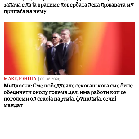
задача е да ја вратиме довербата дека државата му
припаѓа на нему
МАКЕДОНИЈА
|
02.08.2026
Мицкоски: Сме победувале секогаш кога сме биле
обединети околу голема цел, има работи кои се
поголеми од секоја партија, функција, сечиј
мандат