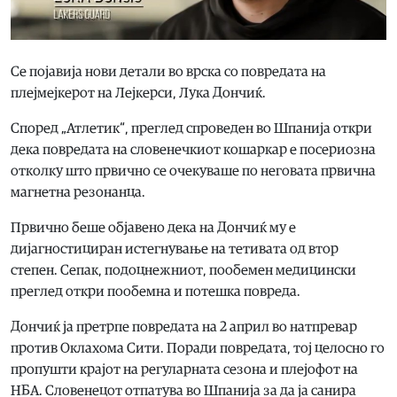
Се појавија нови детали во врска со повредата на
плејмејкерот на Лејкерси, Лука Дончиќ.
Според „Атлетик“, преглед спроведен во Шпанија откри
дека повредата на словенечкиот кошаркар е посериозна
отколку што првично се очекуваше по неговата првична
магнетна резонанца.
Првично беше објавено дека на Дончиќ му е
дијагностициран истегнување на тетивата од втор
степен. Сепак, подоцнежниот, пообемен медицински
преглед откри пообемна и потешка повреда.
Дончиќ ја претрпе повредата на 2 април во натпревар
против Оклахома Сити. Поради повредата, тој целосно го
пропушти крајот на регуларната сезона и плејофот на
НБА. Словенецот отпатува во Шпанија за да ја санира