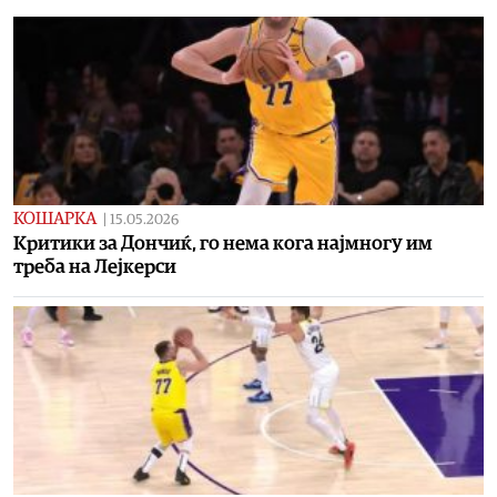
КОШАРКА
|
15.05.2026
Kритики за Дончиќ, го нема кога најмногу им
треба на Лејкерси