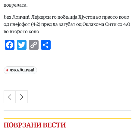
повредата.
Без Дончиќ, Лејкерси го победија Хјустон во првото коло
од плејофот (4-2) пред да загубат од Оклахома Сити со 4:0
во второто коло
Facebook
Twitter
Copy
Share
Link
ЛУКА ДОНЧИЌ
ПОВРЗАНИ ВЕСТИ