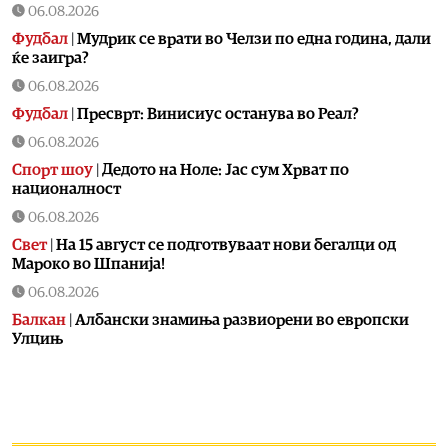
06.08.2026
Фудбал
|
Мудрик се врати во Челзи по една година, дали
ќе заигра?
06.08.2026
Фудбал
|
Пресврт: Винисиус останува во Реал?
06.08.2026
Спорт шоу
|
Дедото на Ноле: Јас сум Хрват по
националност
06.08.2026
Свет
|
На 15 август се подготвуваат нови бегалци од
Мароко во Шпанија!
06.08.2026
Балкан
|
Албански знамиња развиорени во европски
Улцињ
06.08.2026
Балкан
|
Зеленски в сабота во официјална посета на
Србија, ќе се сретне со Вучиќ
06.08.2026