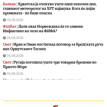
Балкан
|
Хрватска ја очекува уште еден пеколен ден,
главниот метеоролог на ХРТ најавува: Кога ќе дојде
промената – ќе биде опасна
05.08.2026
Фудбал
|
Дали оваа Норвежанка ќе го замени
Инфантино на чело на ФИФА?
05.08.2026
Свет
|
Иран и Оман постигнаа договор за бродската рута
низ Ормутскиот Теснец
05.08.2026
Свет
|
Русија погодила уште три товарни бродови во
Црното Море
05.08.2026
Македонија
|
Најголем дел од пациентите сo
западнонилска треска се од скопскиот регион и Велес
05.08.2026
Хроника
|
Ангелов: Спречена катастрофа во Виничко,
запалена трева при сечење со брусилица