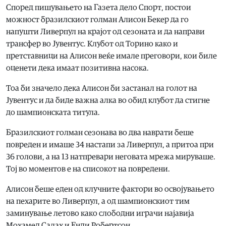
Според пишувањето на Газета дело Спорт, постои
можност бразилскиот голман Алисон Бекер да го
напушти Ливерпул на крајот од сезоната и да направи
трансфер во Јувентус. Клубот од Торино како и
претставници на Алисон веќе имале преговори, кои биле
оценети дека имаат позитивна насока.
Тоа би значело дека Алисон би застанал на голот на
Јувентус и да биде важна алка во обид клубот да стигне
до шампионската титула.
Бразилскиот голман сезонава во два наврати беше
повреден и имаше 34 настапи за Ливерпул, а притоа при
36 голови, а на 13 натпревари неговата мрежа мируваше.
Тој во моментов е на списокот на повредени.
Алисон беше еден од клучните фактори во освојувањето
на пехарите во Ливерпул, а од шампионскиот тим
заминување летово како слободни играчи најавија
Мохамед Салах и Енди Робертсон.