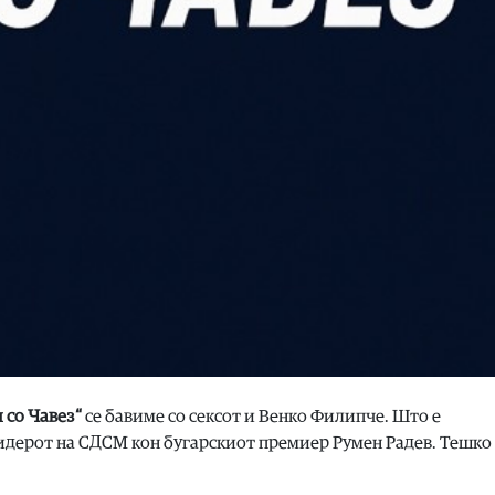
и со Чавез“
се бавиме со сексот и Венко Филипче. Што е
идерот на СДСМ кон бугарскиот премиер Румен Радев. Тешко