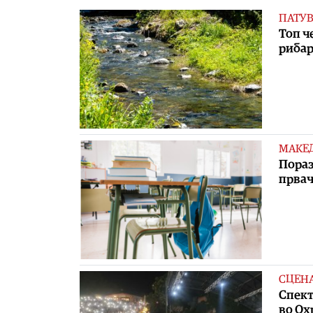
ПАТУ
Топ ч
рибар
МАКЕ
Пораз
првач
СЦЕН
Спект
во Ох