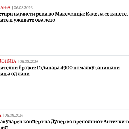
ВАЊА
|
06.08.2026
етири најчисти реки во Македонија: Каде да се капете,
ите и уживате ова лето
ДОНИЈА
|
06.08.2026
ителни бројки: Годинава 4900 помалку запишани
иња од лани
А
|
06.08.2026
акуларен концерт на Дупер во преполниот Антички т
рид