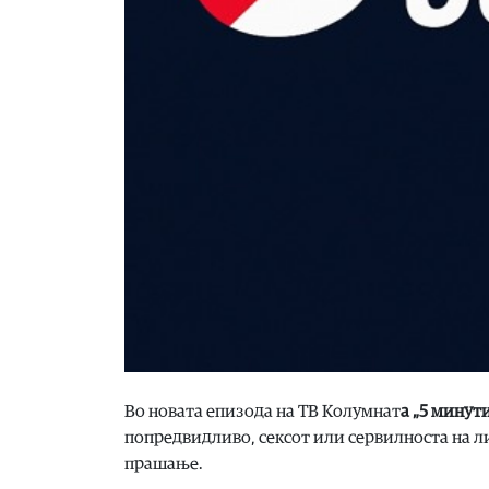
Во новата епизода на ТВ Колумнат
а „5 минут
попредвидливо, сексот или сервилноста на л
прашање.