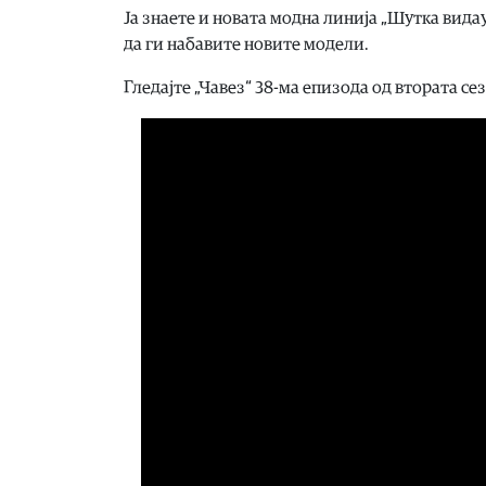
Ја знаете и новата модна линија „Шутка вида
да ги набавите новите модели.
Гледајте „Чавез“ 38-ма епизода од втората се