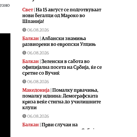
везно
Свет
|
На 15 август се подготвуваат
нови бегалци од Мароко во
Шпанија!
06.08.2026
Балкан
|
Албански знамиња
развиорени во европски Улцињ
06.08.2026
Балкан
|
Зеленски в сабота во
официјална посета на Србија, ќе се
сретне со Вучиќ
06.08.2026
Македонија
|
Помалку првачиња,
помалку иднина: Демографската
криза веќе стигна до училишните
клупи
06.08.2026
Балкан
|
Први случаи на
западнонилска треска во Србија:
Две постари лица во Белград