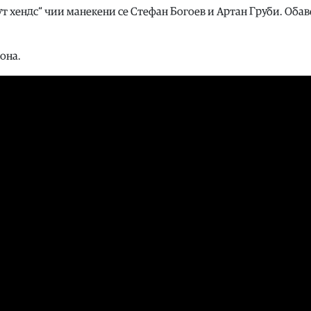
ут хендс“ чии манекени се Стефан Богоев и Артан Груби. Оба
зона.