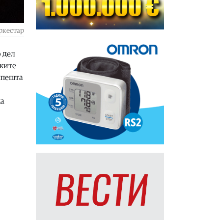
ркестар
о дел
ските
мпешта
ка