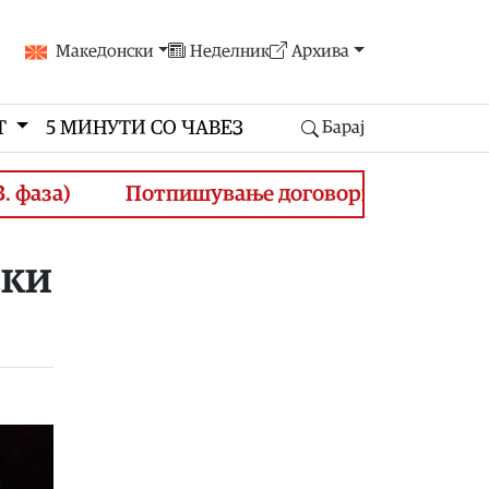
Македонски
Неделник
Архива
Т
5 МИНУТИ СО ЧАВЕЗ
Барај
Потпишување договори за финансирање на ж
ски