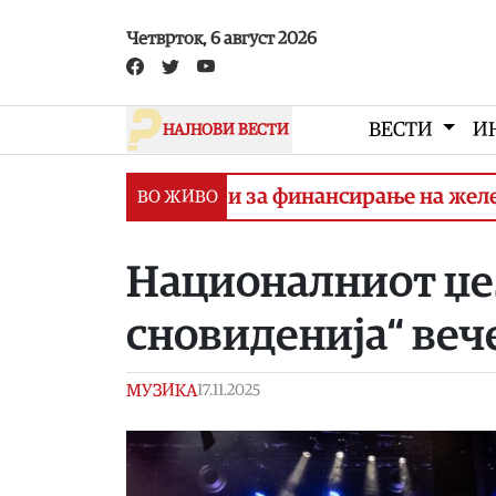
Skip to main content
Четврток, 6 август 2026
ВЕСТИ
И
НАЈНОВИ ВЕСТИ
ање договори за финансирање на железничката 
ВО ЖИВО
Националниот џез
сновиденија“ веч
МУЗИКА
17.11.2025