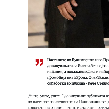
Настапите во Будимпешта и во Пр
довикувањата за бис ни беа најгол
издание, а покажавме дека и избо
промоција низ Европа. Очекуваме 
соработки во иднина – рече Стевко
„Уште, уште, уште…“ довикуваше публиката в
по настапот на членовите на Националниот џе
концерти од различен тип, театарски претс