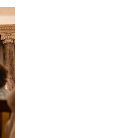
06.08.2026
Балкан
|
Француска групација
влегува во проектот за
електрично поврзување меѓу
Грција и Кипар
06.08.2026
Свет
|
Папата Лав во ноември на
јужноамериканска турнеја: Ќе ги
посети Уругвај, Аргентина и Перу
05.08.2026
Балкан
|
Хрватска ја очекува уште
еден пеколен ден, главниот
метеоролог на ХРТ најавува: Кога
ќе дојде промената – ќе биде
опасна
05.08.2026
Фудбал
|
Дали оваа Норвежанка ќе
го замени Инфантино на чело на
ФИФА?
05.08.2026