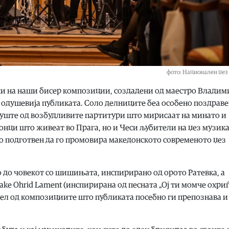
фото: Национален џез
и на наши бисер композиции, создадени од маестро Владим
а одушевија публиката. Соло делниците беа особено поздраве
е уште од возбудливите партитури што мирисаат на минато и
онци што живеат во Прага, но и Чеси љубители на џез музик
о подготвен да го промовира македонското современото џез
о до човекот со шишињата, инспирирано од орото Ратевка, а
ke Ohrid Lament (инспирирана од песната „Ој ти момче охриѓ
дел од композициите што публиката посебно ги препознава и