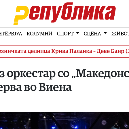
НТЕРВЈУА
КОЛУМНИ
СПОРТ
СЦЕНА
ЖИВО
делница Крива Паланка – Деве Баир (3. фаза)
 оркестар со „Македон
ерва во Виена