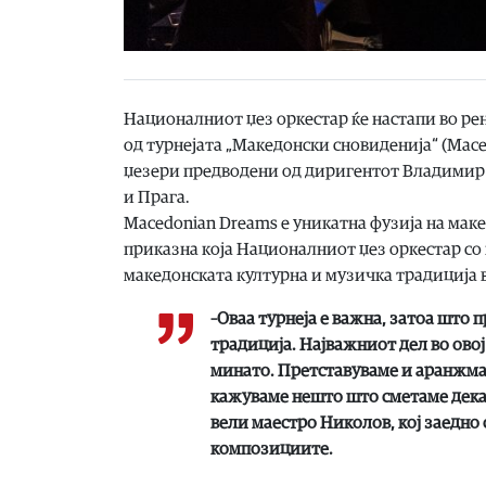
Националниот џез оркестар ќе настапи во рен
од турнејата „Македонски сновиденија“ (Mace
џезери предводени од диригентот Владимир 
и Прага.
Macedonian Dreams е уникатна фузија на мак
приказна која Националниот џез оркестар со г
македонската културна и музичка традиција 
–Оваа турнеја е важна, затоа што
традиција. Најважниот дел во ово
минато. Претставуваме и аранжман
кажуваме нешто што сметаме дека 
вели маестро Николов, кој заедно
композициите.