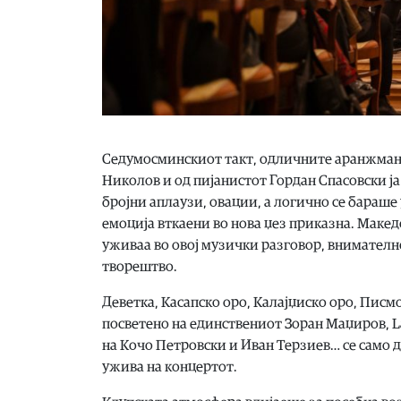
Седумосминскиот такт, одличните аранжман
Николов и од пијанистот Гордан Спасовски ј
бројни аплаузи, овации, а логично се бараш
емоција вткаени во нова џез приказна. Макед
уживаа во овој музички разговор, внимателн
творештво.
Деветка, Касапско оро, Калајџиско оро, Писм
посветено на единствениот Зоран Маџиров, La
на Кочо Петровски и Иван Терзиев… се само 
ужива на концертот.