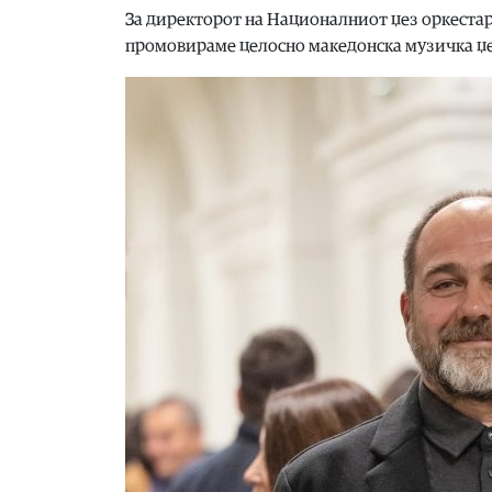
За директорот на Националниот џез оркестар,
промовираме целосно македонска музичка џез