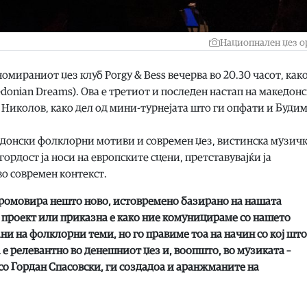
Нациопнален џез о
омираниот џез клуб Porgy & Bess вечерва во 20.30 часот, как
donian Dreams). Ова е третиот и последен настап на македон
Николов, како дел од мини-турнејата што ги опфати и Буди
едонски фолклорни мотиви и современ џез, вистинска музич
ордост ја носи на европските сцени, претставувајќи ја
во современ контекст.
 промовира нешто ново, истовремено базирано на нашата
ј проект или приказна е како ние комуницираме со нашето
и на фолклорни теми, но го правиме тоа на начин со кој што
е релевантно во денешниот џез и, воопшто, во музиката –
 со Гордан Спасовски, ги создадоа и аранжманите на