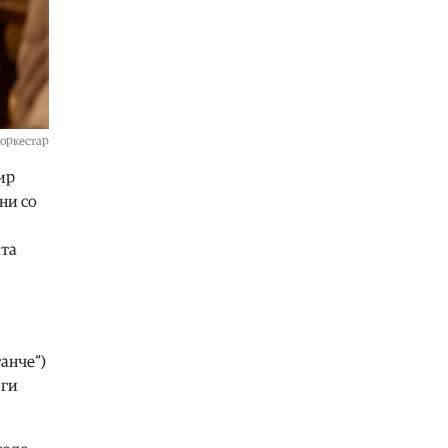
Свет
|
Иран и Оман постигнаа
договор за бродската рута низ
Ормутскиот Теснец
05.08.2026
Свет
|
Русија погодила уште три
товарни бродови во Црното Море
 оркестар
05.08.2026
ир
Македонија
|
Најголем дел од
ни со
пациентите сo западнонилска
треска се од скопскиот регион и
Велес
ата
05.08.2026
анче“)
 ги