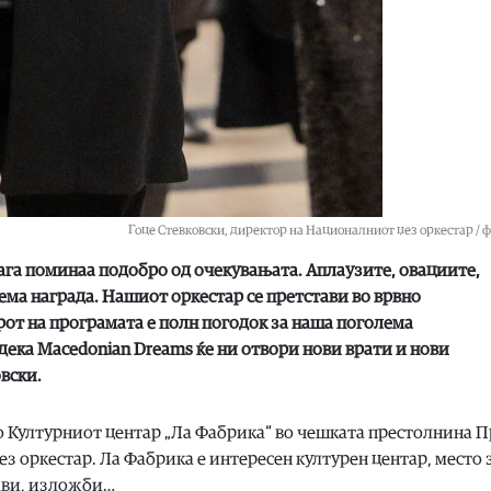
Гоце Стевковски, директор на Националниот џез оркестар / 
ага поминаа подобро од очекувањата. Аплаузите, овациите,
ема награда. Нашиот оркестар се претстави во врвно
рот на програмата е полн погодок за наша поголема
дека Macedonian Dreams ќе ни отвори нови врати и нови
вски.
о Културниот центар „Ла Фабрика“ во чешката престолнина П
з оркестар. Ла Фабрика е интересен културен центар, место 
тави, изложби…