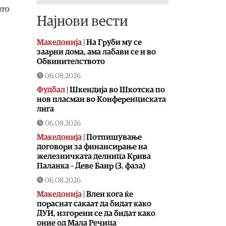
што
Најнови вести
Македонија
|
На Груби му се
заарни дома, ама лабави се и во
Обвинителството
06.08.2026
Фудбал
|
Шкендија во Шкотска по
нов пласман во Конференциската
лига
06.08.2026
Македонија
|
Потпишување
договори за финансирање на
железничката делница Крива
Паланка – Деве Баир (3. фаза)
06.08.2026
Македонија
|
Влен кога ќе
пораснат сакаат да бидат како
ДУИ, изгорени се да бидат како
оние од Мала Речица