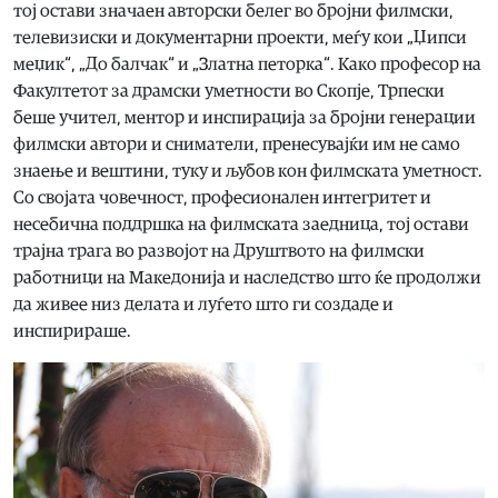
тој остави значаен авторски белег во бројни филмски,
телевизиски и документарни проекти, меѓу кои „Џипси
меџик“, „До балчак“ и „Златна петорка“. Како професор на
Факултетот за драмски уметности во Скопје, Трпески
беше учител, ментор и инспирација за бројни генерации
филмски автори и сниматели, пренесувајќи им не само
знаење и вештини, туку и љубов кон филмската уметност.
Со својата човечност, професионален интегритет и
несебична поддршка на филмската заедница, тој остави
трајна трага во развојот на Друштвото на филмски
работници на Македонија и наследство што ќе продолжи
да живее низ делата и луѓето што ги создаде и
инспирираше.