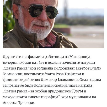
Друштвото на филмски работници на Македонија
вечерва по осми пат ќе ги додели почесните награди
„Златна рамка“ кои годинава ги добиваат актерот Владо
Јовановски, костимографката Роза Трајческа и
филмскиот работник Димитар Јакимовски. Оваа година
за првпат ќе биде доделена и специјалната награда
„Златна рамка – за особен придонес кон ДФРМ и
македонската кинематографија“, која му припадна на
Апостол Трпевски.