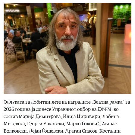
Одлуката за добитниците на наградите „Златна рамка“ за
2026 година ја донесе Управниот одбор на ДФРМ, во
состав Марија Димитрова, Илија Циривири, Лабина
Митевска, Георги Унковски, Марко Ѓоковиќ, Атанас
Велковски, Дејан Ѓошевски, Драган Спасов, Костадин