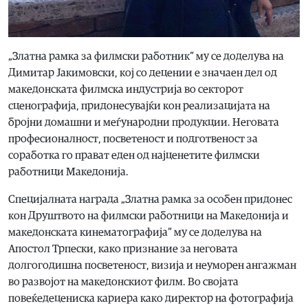
„Златна рамка за филмски работник“ му се доделува на
Димитар Јакимовски, кој со децении е значаен дел од
македонската филмска индустрија во секторот
сценографија, придонесувајќи кон реализацијата на
бројни домашни и меѓународни продукции. Неговата
професионалност, посветеност и подготвеност за
соработка го прават еден од најценетите филмски
работници Македонија.
Специјалната награда „Златна рамка за особен придонес
кон Друштвото на филмски работници на Македонија и
македонската кинематографија“ му се доделува на
Апостол Трпески, како признание за неговата
долгогодишна посветеност, визија и неуморен ангажман
во развојот на македонскиот филм. Во својата
повеќедецениска кариера како директор на фотографија