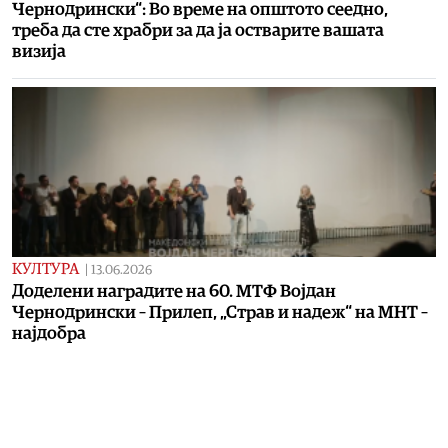
Чернодрински“: Во време на општото сеедно,
треба да сте храбри за да ја остварите вашата
визија
КУЛТУРА
|
13.06.2026
Доделени наградите на 60. МТФ Војдан
Чернодрински – Прилеп, „Страв и надеж“ на МНТ –
најдобра