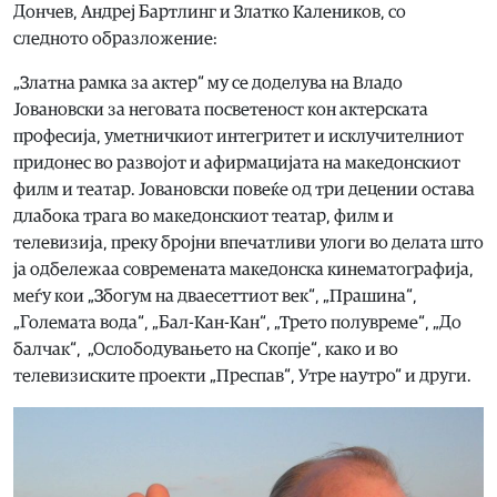
Дончев, Андреј Бартлинг и Златко Калеников, со
следното образложение:
„Златна рамка за актер“ му се доделува на Владо
Јовановски за неговата посветеност кон актерската
професија, уметничкиот интегритет и исклучителниот
придонес во развојот и афирмацијата на македонскиот
филм и театар. Јовановски повеќе од три децении остава
длабока трага во македонскиот театар, филм и
телевизија, преку бројни впечатливи улоги во делата што
ја одбележаа современата македонска кинематографија,
меѓу кои „Збогум на дваесеттиот век“, „Прашина“,
„Големата вода“, „Бал-Кан-Кан“, „Трето полувреме“, „До
балчак“, „Ослободувањето на Скопје“, како и во
телевизиските проекти „Преспав“, Утре наутро“ и други.