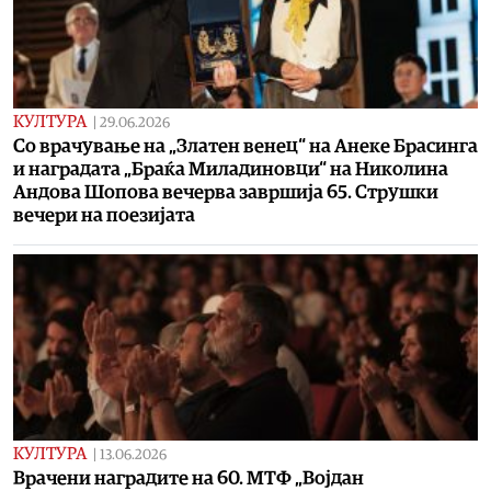
КУЛТУРА
|
29.06.2026
Со врачување на „Златен венец“ на Анеке Брасинга
и наградата „Браќа Миладиновци“ на Николина
Андова Шопова вечерва завршија 65. Струшки
вечери на поезијата
КУЛТУРА
|
13.06.2026
Врачени наградите на 60. МТФ „Војдан