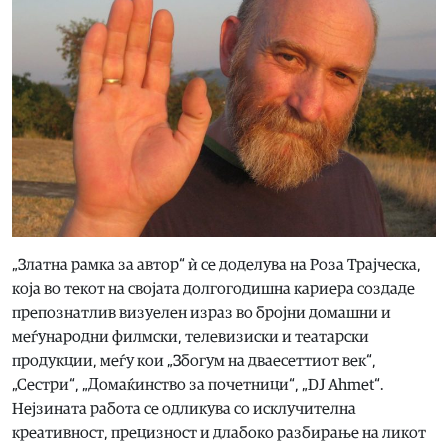
„Златна рамка за автор“ ѝ се доделува на Роза Трајческа,
која во текот на својата долгогодишна кариера создаде
препознатлив визуелен израз во бројни домашни и
меѓународни филмски, телевизиски и театарски
продукции, меѓу кои „Збогум на дваесеттиот век“,
„Сестри“, „Домаќинство за почетници“, „DJ Ahmet“.
Нејзината работа се одликува со исклучителна
креативност, прецизност и длабоко разбирање на ликот