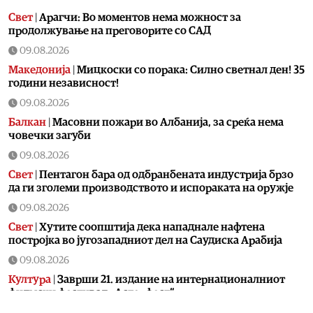
Свет
|
Арагчи: Во моментов нема можност за
продолжување на преговорите со САД
09.08.2026
Македонија
|
Мицкоски со порака: Силно светнал ден! 35
години независност!
09.08.2026
Балкан
|
Масовни пожари во Албанија, за среќа нема
човечки загуби
09.08.2026
Свет
|
Пентагон бара од одбранбената индустрија брзо
да ги зголеми производството и испораката на оружје
09.08.2026
Свет
|
Хутите соопштија дека нападнале нафтена
постројка во југозападниот дел на Саудиска Арабија
09.08.2026
Култура
|
Заврши 21. издание на интернационалниот
филмски фестивал „Астерфест“
09.08.2026