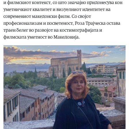
и филмскиот контекст, со што значајно придонесува кон
уметничкиот квалитет и визуелниот идентитет на
современиот македонски филм. Со својот
професионализам и посветеност, Роза Трајческа остава
траен белег во развојот на костимографијата и
филмската уметност во Македонија.