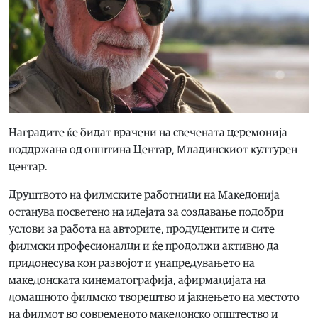
Наградите ќе бидат врачени на свечената церемонија
поддржана од општина Центар, Младинскиот културен
центар.
Друштвото на филмските работници на Македонија
останува посветено на идејата за создавање подобри
услови за работа на авторите, продуцентите и сите
филмски професионалци и ќе продолжи активно да
придонесува кон развојот и унапредувањето на
македонската кинематографија, афирмацијата на
домашното филмско творештво и јакнењето на местото
на филмот во современото македонско општество и