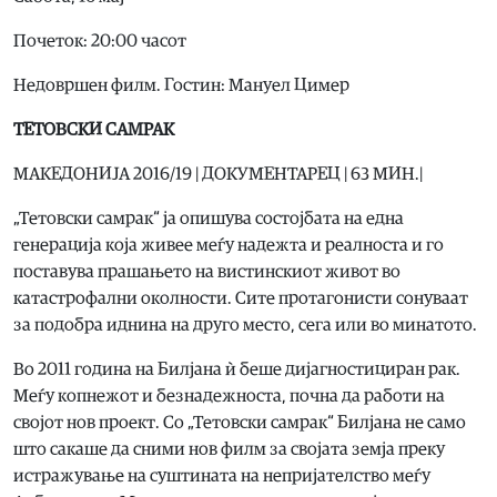
Почеток: 20:00 часот
Недовршен филм. Гостин: Мануел Цимер
ТЕТОВСКИ САМРАК
МАКЕДОНИЈА 2016/19 | ДОКУМЕНТАРЕЦ | 63 МИН.|
„Тетовски самрак“ ја опишува состојбата на една
генерација која живее меѓу надежта и реалноста и го
поставува прашањето на вистинскиот живот во
катастрофални околности. Сите протагонисти сонуваат
за подобра иднина на друго место, сега или во минатото.
Во 2011 година на Билјана ѝ беше дијагностициран рак.
Меѓу копнежот и безнадежноста, почна да работи на
својот нов проект. Со „Тетовски самрак“ Билјана не само
што сакаше да сними нов филм за својата земја преку
истражување на суштината на непријателство меѓу