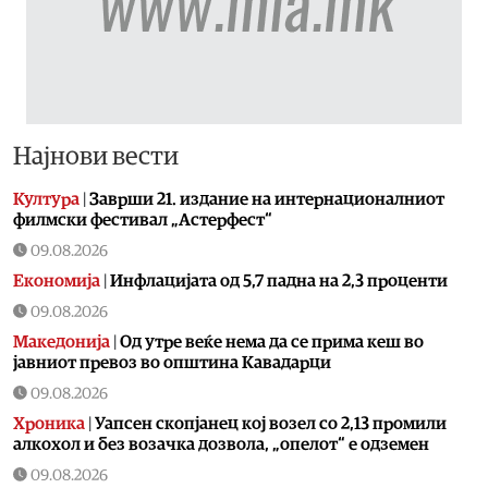
Најнови вести
Култура
|
Заврши 21. издание на интернационалниот
филмски фестивал „Астерфест“
09.08.2026
Економија
|
Инфлацијата од 5,7 падна на 2,3 проценти
09.08.2026
Македонија
|
Од утре веќе немa да се прима кеш во
јавниот превоз во општина Кавадарци
09.08.2026
Хроника
|
Уапсен скопјанец кој возел со 2,13 промили
алкохол и без возачка дозвола, „опелот“ е одземен
09.08.2026