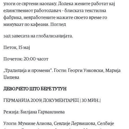
улоги се свртени наопаку. Додека жените работат кај
единствениот работодавач – блиската текстилна
фабрика, невработените мажите своето време го
минуваат по кафеани. Поглед
зад завесата на глобализацијата.
Петок, 15 мај
Почеток: 20:00 часот
„Традиција и промени“. Гости: Георги Унковски, Марија
Џиџева
ДЕВОЈЧЕТО ШТО БЕРЕ ТУТУН
ГЕРМАНИЈА 2009| ДОКУМЕНТАРЕЦ | 30 МИН.|
Режија: Билјана Гарванлиева
Улоги: Мумине Алиова, Севдије Дервишова, Селбије