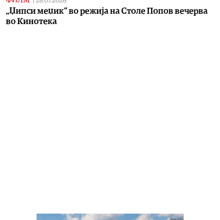
|
28.07.2026
„Џипси меџик“ во режија на Столе Попов вечерва
во Кинотека