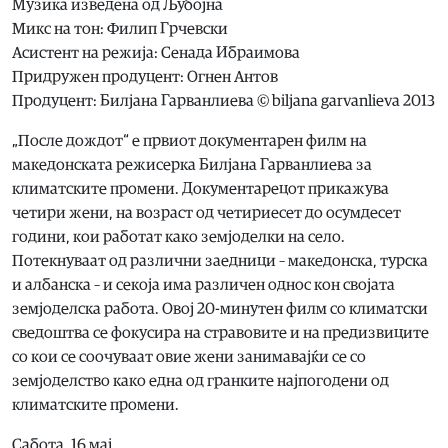
Музика изведена од Љубојна
Микс на тон: Филип Грчевски
Асистент на режија: Сенада Ибраимова
Придружен продуцент: Огнен Антов
Продуцент: Билјана Гарванлиева © biljana garvanlieva 2013
„После дождот“ е првиот документарен филм на
македонската режисерка Билјана Гарванлиева за
климатските промени. Документарецот прикажува
четири жени, на возраст од четириесет до осумдесет
години, кои работат како земјоделки на село.
Потекнуваат од различни заедници – македонска, турска
и албанска – и секоја има различен однос кон својата
земјоделска работа. Овој 20-минутен филм со климатски
сведоштва се фокусира на стравовите и на предизвиците
со кои се соочуваат овие жени занимавајќи се со
земјоделство како една од гранките најпогодени од
климатските промени.
Сабота, 16 мај