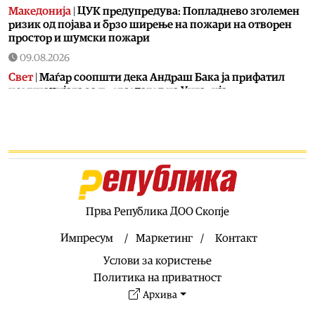
Македонија
|
ЦУК предупредува: Попладнево зголемен
ризик од појава и брзо ширење на пожари на отворен
простор и шумски пожари
09.08.2026
Свет
|
Маѓар соопшти дека Андраш Бака ја прифатил
номинацијата за претседател на Унгарија
09.08.2026
Свет
|
Британската морнарица се вознемири поради
зголемена руска активност во британските води
09.08.2026
Фудбал
|
Алмада стана најскап фудбалер во историјата
на аргентинската лига – од Атлетико премина во Ривер
Плата
Прва Република ДОО Скопје
09.08.2026
Импресум
Маркетинг
Контакт
Останати спортови
|
Македонските тенисери со трофеј
Услови за користење
го завршија настапот во конкуренција на двојки на
„Неоком опен 2026“
Политика на приватност
Архива
09.08.2026
Економија
|
Бројот на странски туристи во првите пет