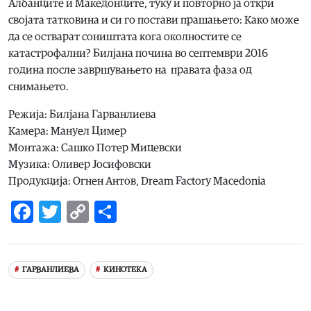
Албанците и Македонците, туку и повторно ја откри
својата татковина и си го постави прашањето: Како може
да се остварат соништата кога околностите се
катастрофални? Билјана почина во септември 2016
година после завршувањето на правата фаза од
снимањето.
Режија: Билјана Гарванлиева
Камера: Мануел Цимер
Монтажа: Сашко Потер Мицевски
Музика: Оливер Јосифовски
Продукција: Огнен Антов, Dream Factory Macedonia
Facebook
Twitter
Copy
Share
Link
ГАРВАНЛИЕВА
КИНОТЕКА