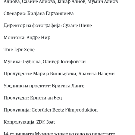
Алиова, Сазине Алиова, Јашар Алиов, Мумин Алиов
Сценарио: Билјана Гарванлиева
Директор на фотографија: Сузане Шиле
Монтажа: Андре Нир
Тон: Јерг Хене
Музика: Љубојна, Оливер Јосифовски
Продуценти: Марија Вишњевски, Анахита Наземи
Уредник на проектот: Бригита Ланге
Продуцент: Кристијан Бец
Продукција: Gebrüder Beetz Filmproduktion
Копродукција: ZDF, 3sat
14-годишната Мумине живее во село во ридестите