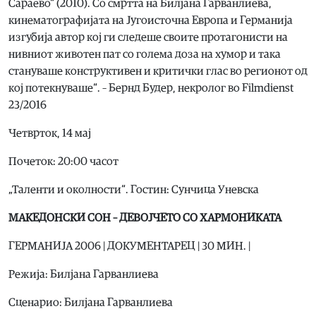
Сараево“ (2010). Со смртта на Билјана Гарванлиева,
кинематографијата на Југоисточна Европа и Германија
изгубија автор кој ги следеше своите протагонисти на
нивниот животен пат со голема доза на хумор и така
стануваше конструктивен и критички глас во регионот од
кој потекнуваше“. – Бернд Будер, некролог во Filmdienst
23/2016
Четврток, 14 мај
Почеток: 20:00 часот
„Таленти и околности“. Гостин: Сунчица Уневска
МАКЕДОНСКИ СОН – ДЕВОЈЧЕТО СО ХАРМОНИКАТА
ГЕРМАНИЈА 2006 | ДОКУМЕНТАРЕЦ | 30 МИН. |
Режија: Билјана Гарванлиева
Сценарио: Билјана Гарванлиева