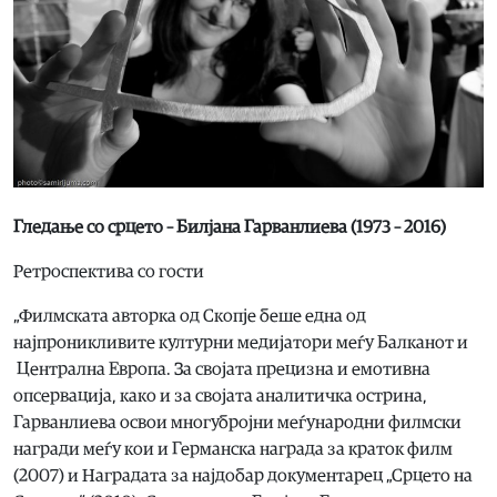
Гледање со срцето – Билјана Гарванлиева (1973 – 2016)
Ретроспектива со гости
„Филмската авторка од Скопје беше една од
најпроникливите културни медијатори меѓу Балканот и
Централна Европа. За својата прецизна и емотивна
опсервација, како и за својата аналитичка острина,
Гарванлиева освои многубројни меѓународни филмски
награди меѓу кои и Германска награда за краток филм
(2007) и Наградата за најдобар документарец „Срцето на