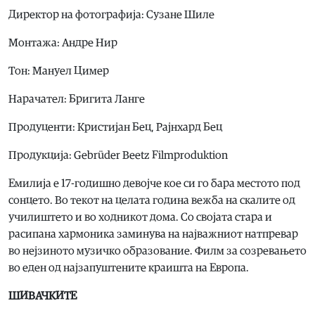
Директор на фотографија: Сузане Шиле
Монтажа: Андре Нир
Тон: Мануел Цимер
Нарачател: Бригита Ланге
Продуценти: Кристијан Бец, Рајнхард Бец
Продукција: Gebrüder Beetz Filmproduktion
Емилија е 17-годишно девојче кое си го бара местото под
сонцето. Во текот на целата година вежба на скалите од
училиштето и во ходникот дома. Со својатa стара и
расипана хармоника заминува на најважниот натпревар
во нејзиното музичко образование. Филм за созревањето
во еден од најзапуштените краишта на Европа.
ШИВАЧКИТЕ