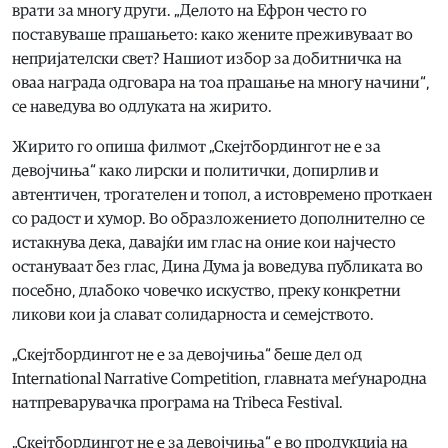
врати за многу други. „Делото на Ефрон често го
поставуваше прашањето: како жените преживуваат во
непријателски свет? Нашиот избор за добитничка на
оваа награда одговара на тоа прашање на многу начини“,
се наведува во одлуката на жирито.
Жирито го опиша филмот „Скејтбордингот не е за
девојчиња“ како лирски и политички, допирлив и
автентичен, трогателен и топол, а истовремено проткаен
со радост и хумор. Во образложението дополнително се
истакнува дека, давајќи им глас на оние кои најчесто
остануваат без глас, Дина Дума ја воведува публиката во
посебно, длабоко човечко искуство, преку конкретни
ликови кои ја слават солидарноста и семејството.
„Скејтбордингот не е за девојчиња“ беше дел од
International Narrative Competition, главната меѓународна
натпреварувачка програма на Tribeca Festival.
„Скејтбордингот не е за девојчиња“ е во продукција на