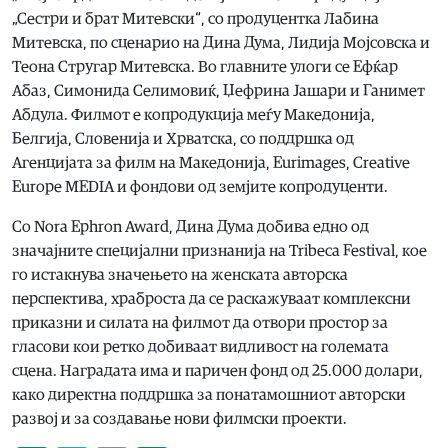
„Сестри и брат Митевски“, со продуцентка Лабина
Митевска, по сценарио на Дина Дума, Лидија Мојсовска и
Теона Стругар Митевска. Во главните улоги се Ефќар
Абаз, Симонида Селимовиќ, Џефрина Јашари и Ганимет
Абдула. Филмот е копродукција меѓу Македонија,
Белгија, Словенија и Хрватска, со поддршка од
Агенцијата за филм на Македонија, Eurimages, Creative
Europe MEDIA и фондови од земјите копродуценти.
Со Nora Ephron Award, Дина Дума добива едно од
значајните специјални признанија на Tribeca Festival, кое
го истакнува значењето на женската авторска
перспектива, храброста да се раскажуваат комплексни
приказни и силата на филмот да отвори простор за
гласови кои ретко добиваат видливост на големата
сцена. Наградата има и паричен фонд од 25.000 долари,
како директна поддршка за понатамошниот авторски
развој и за создавање нови филмски проекти.