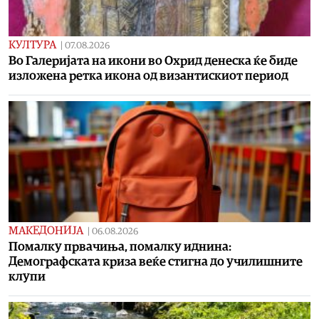
КУЛТУРА
|
07.08.2026
Во Галеријата на икони во Охрид денеска ќе биде
изложена ретка икона од византискиот период
МАКЕДОНИЈА
|
06.08.2026
Помалку првачиња, помалку иднина:
Демографската криза веќе стигна до училишните
клупи