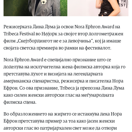
Режисерката Дина Дума ја освои Nora Ephron Award на
Tribeca Festival во Њујорк за својот втор долгометражен
филм „Скејтбордингот не е за девојчиња“, кој ја имаше
својата светска премиера во рамки на фестивалот.
Nora Ephron Award е специјално признание што се
доделува на исклучителна жена филмска авторка која го
претставува духот и визијата на легендарната
американска сценаристка, режисерка и писателка Нора
Ефрон. Со ова признание, Tribeca ја препозна Дина Дума
како силен женски авторски глас на меѓународната
филмска сцена.
Во образложението на жирито се истакнува дека Нора
Ефрон претставува пример за тоа како јасен женски
авторски глас во патријархален свет може да отвори