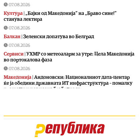
07.08.2026
Култура
|
„Бајки од Македонија“ на „Браво сине!“
станува лектира
07.08.2026
Балкан
|
Зеленски допатува во Белград
07.08.2026
Сервиси
|
УХМР со метеоаларм за утре: Цела Македонија
во портокалова фаза
07.08.2026
Македонија
|
Андоновски: Националниот дата-центар
ќе ја обедини државната ИТ инфраструктура – помалку
трошоци и повисока безбедност
07.08.2026
Живот
|
Збогум на 24-часовниот ден: Земјата полека се
забавува – еве кога денот би можел да стане 25 часа
07.08.2026
Економија
|
Скокна минималниот износ за К-15 – Еве
колку пари ќе ни легнат на сметка годинава