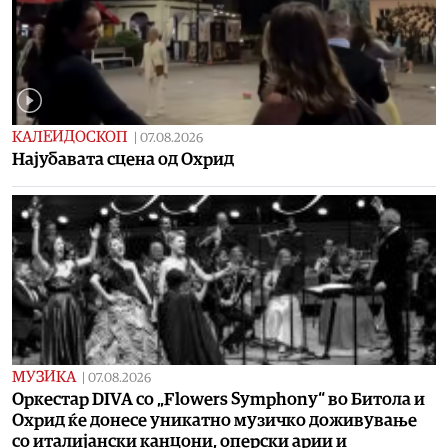
КАЛЕИДОСКОП
|
07.08.2026
Најубавата сцена од Охрид
МУЗИКА
|
07.08.2026
Оркестар DIVA со „Flowers Symphony“ во Битола и
Охрид ќе донесе уникатно музичко доживување
со италијански канцони, оперски арии и