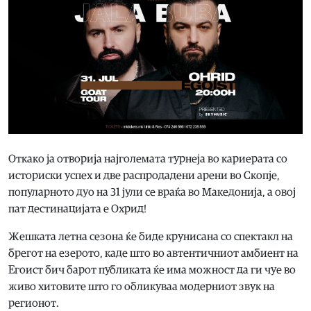
Откако ја отворија најголемата турнеја во кариерата со
историски успех и две распродадени арени во Скопје,
популарното дуо на 31 јули се враќа во Македонија, а овој
пат дестинацијата е Охрид!
Жешката летна сезона ќе биде крунисана со спектакл на
брегот на езерото, каде што во автентичниот амбиент на
Егоист бич барот публиката ќе има можност да ги чуе во
живо хитовите што го обликуваа модерниот звук на
регионот.