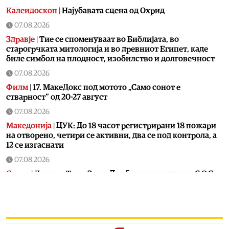
Калеидоскоп
|
Најубавата сцена од Охрид
07.08.2026
Здравје
|
Тие се споменуваат во Библијата, во
старогрчката митологија и во древниот Египет, каде
биле симбол на плодност, изобилство и долговечност
07.08.2026
Филм
|
17. МакеДокс под мотото „Само сонот е
стварност“ од 20-27 август
07.08.2026
Македонија
|
ЦУК: До 18 часот регистрирани 18 пожари
на отворено, четири се активни, два се под контрола, а
12 се изгаснати
07.08.2026
Сцена
|
Лозано, Тони Зен и Два бона викендов на С.О.С.
Фестивал во Битола
07.08.2026
Култура
|
Охрид ќе одбележи два големи јубилеја
посветени на Свети Климент и Охридската книжевна