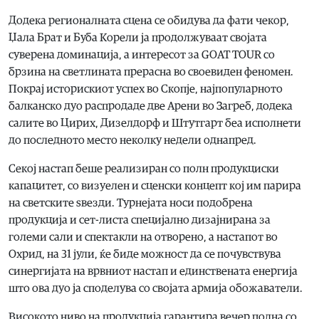
Додека регионалната сцена се обидува да фати чекор,
Џала Брат и Буба Корели ја продолжуваат својата
суверена доминација, а интересот за GOAT TOUR со
брзина на светлината прерасна во своевиден феномен.
Покрај историскиот успех во Скопје, најпопуларното
балканско дуо распродаде две Арени во Загреб, додека
салите во Цирих, Дизелдорф и Штутгарт беа исполнети
до последното место неколку недели однапред.
Секој настап беше реализиран со полн продукциски
капацитет, со визуелен и сценски концепт кој им парира
на светските ѕвезди. Турнејата носи подобрена
продукција и сет-листа специјално дизајнирана за
големи сали и спектакли на отворено, а настапот во
Охрид, на 31 јули, ќе биде можност да се почувствува
синергијата на врвниот настап и единствената енергија
што ова дуо ја споделува со својата армија обожаватели.
Високото ниво на продукција гарантира вечер полна со