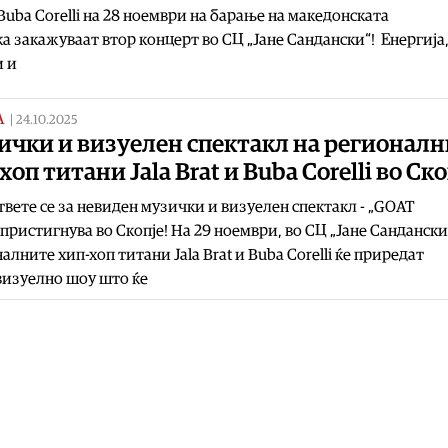
 Buba Corelli на 28 ноември на барање на македонската
а закажуваат втор концерт во СЦ „Јане Сандански“! Енергија
и и
А
|
24.10.2025
ички и визуелен спектакл на регионалн
хоп титани Jala Brat и Buba Corelli во Ско
вете се за невиден музички и визуелен спектакл - „GOAT
пристигнува во Скопје! На 29 ноември, во СЦ „Јане Сандански
алните хип-хоп титани Jala Brat и Buba Corelli ќе приредат
визуелно шоу што ќе