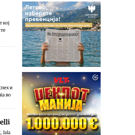
т кој
ите
спех и
ќа во
lli
 Jala