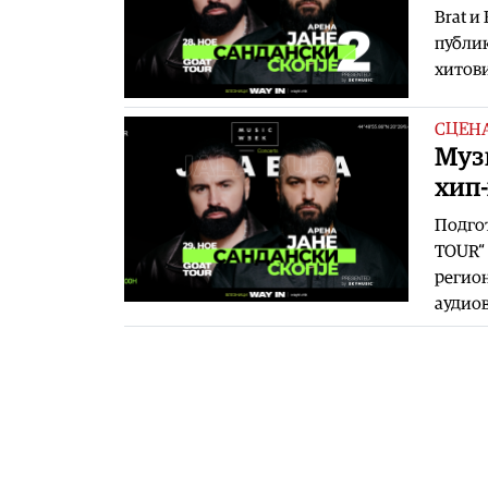
Brat и
публик
хитов
СЦЕН
Муз
хип-
Подгот
TOUR“ 
регион
аудио