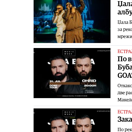
Џала
алб
Џала Б
за рек
мрежи
ЕСТРА
По в
Буб
GOAT
Откако
две ра
Макед
ЕСТРА
Зака
По рек