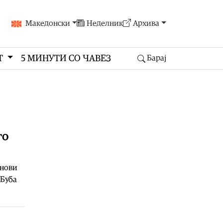
Македонски
Неделник
Архива
Т
5 МИНУТИ СО ЧАВЕЗ
Барај
го
анови
 Буба