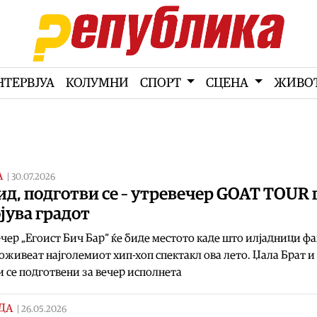
НТЕРВЈУА
КОЛУМНИ
СПОРТ
СЦЕНА
ЖИВО
А
|
30.07.2026
д, подготви се – утревечер GOAT TOUR 
јува градот
чер „Егоист Бич Бар“ ќе биде местото каде што илјадници ф
доживеат најголемиот хип-хоп спектакл ова лето. Џала Брат и
 се подготвени за вечер исполнета
ДА
|
26.05.2026