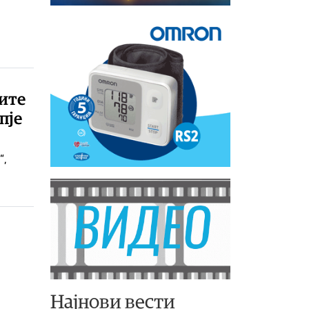
,
ите
пје
“,
Најнови вести