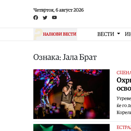
Skip to main content
Четврток, 6 август 2026
ВЕСТИ
И
НАЈНОВИ ВЕСТИ
Ознака: Јала Брат
СЦЕН
Охри
осво
Утреве
ќе го 
Корели
ЕСТРА