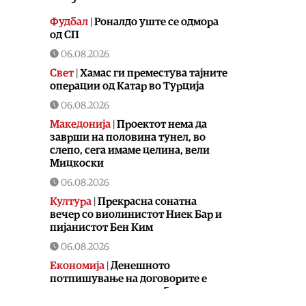
Фудбал
|
Роналдо уште се одмoра
од СП
06.08.2026
Свет
|
Хамас ги преместува тајните
операции од Катар во Турција
06.08.2026
Македонија
|
Проектот нема да
заврши на половина тунел, во
слепо, сега имаме целина, вели
Мицкоски
06.08.2026
Култура
|
Прекрасна сонатна
вечер со виолинистот Ниек Бар и
пијанистот Бен Ким
06.08.2026
Економија
|
Денешното
потпишување на договорите е
силен сигнал за довербата што
ЕИБ и ЕБОР ја имаат во нашите