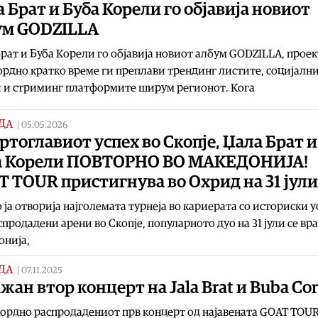
 Брат и Буба Корели го објавија новиот
ум GODZILLA
рат и Буба Корели го објавија новиот албум GODZILLA, проек
ордно кратко време ги преплави трендинг листите, социјалн
 и стриминг платформите ширум регионот. Кога
ДА
|
05.05.2026
ртоглавиот успех во Скопје, Џала Брат и
а Корели ПОВТОРНО ВО МАКЕДОНИЈА!
 TOUR пристигнува во Охрид на 31 јули
 ја отворија најголемата турнеја во кариерата со историски у
спродадени арени во Скопје, популарното дуо на 31 јули се вра
онија,
ДА
|
07.11.2025
жан втор концерт на Jala Brat и Buba Core
ордно распродадениот прв концерт од најавената GOAT TOUR,