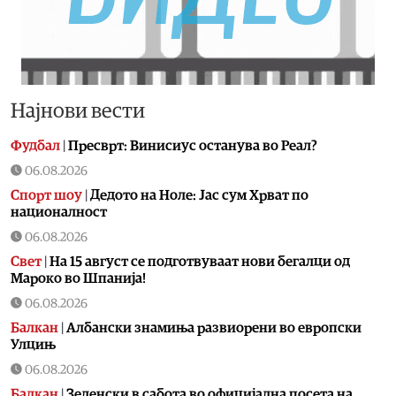
Најнови вести
Фудбал
|
Пресврт: Винисиус останува во Реал?
06.08.2026
Спорт шоу
|
Дедото на Ноле: Јас сум Хрват по
националност
06.08.2026
Свет
|
На 15 август се подготвуваат нови бегалци од
Мароко во Шпанија!
06.08.2026
Балкан
|
Албански знамиња развиорени во европски
Улцињ
06.08.2026
Балкан
|
Зеленски в сабота во официјална посета на