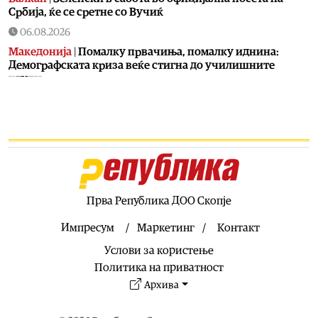
Србија, ќе се сретне со Вучиќ
06.08.2026
Македонија
|
Помалку првачиња, помалку иднина:
Демографската криза веќе стигна до училишните
клупи
06.08.2026
Балкан
|
Први случаи на западнонилска треска во
Србија: Две постари лица во Белград хоспитализирани
со невроинвазивна форма
06.08.2026
Сервиси
|
Вкупно 18 пожари на отворено денеска до 18
часот, два се активни
Прва Република ДОО Скопје
06.08.2026
Импресум
Маркетинг
Контакт
Здравје
|
Леонид Индов: Ми даваа само три проценти
Услови за користење
шанси да преживеам, денес живеам со полна брзина
Политика на приватност
06.08.2026
Архива
Свет
|
Унгарскиот парламент во вторник го избира
шефот на државата, а кандидатот на Тиса сè уште не е