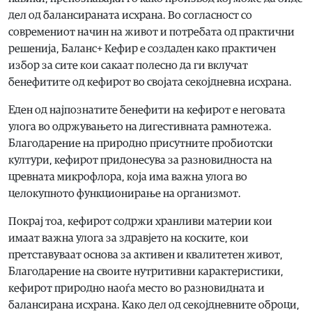
дел од балансираната исхрана. Во согласност со
современиот начин на живот и потребата од практични
решенија, Баланс+ Кефир е создаден како практичен
избор за сите кои сакаат полесно да ги вклучат
бенефитите од кефирот во својата секојдневна исхрана.
Еден од најпознатите бенефити на кефирот е неговата
улога во одржувањето на дигестивната рамнотежа.
Благодарение на природно присутните пробиотски
култури, кефирот придонесува за разновидноста на
цревната микрофлора, која има важна улога во
целокупното функционирање на организмот.
Покрај тоа, кефирот содржи хранливи материи кои
имаат важна улога за здравјето на коските, кои
претставуваат основа за активен и квалитетен живот,
Благодарение на своите нутритивни карактеристики,
кефирот природно наоѓа место во разновидната и
балансирана исхрана. Како дел од секојдневните оброци,