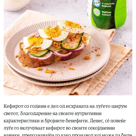
Кефирот со години е дел од исхраната на луѓето ширум
светот, благодарение на своите нутритивни
карактеристики и бројните бенефити. Денес, сè повеќе
луѓе го вклучуваат кефирот во своите секојдневни
навики, препознавајќи го како производ кој може да биде