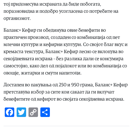
тој придонесува исхраната да биде побогата,
поразновидна и подобро усогласена со потребите на
организмот.
Баланс+ Кефир ги обединува овие бенефити во
практичен производ, создаден со комбинација од пет
млечни култури и кефирни култури. Со својот благ вкус и
кремаста текстура, Баланс+ Кефир лесно се вклопува во
секојдневната исхрана – без разлика дали се консумира
самостојно, како дел од појадокот или во комбинација со
овошје, житарки и смути напитоци.
Достапен во пакувања од 250 и 950 грама, Баланс+ Кефир
претставува избор за сите кои сакаат да ги вклучат
бенефитите од кефирот во својата секојдневна исхрана.
Facebook
Twitter
Copy
Share
Link