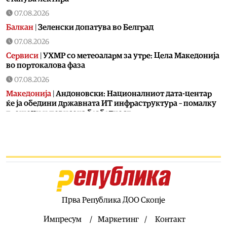
07.08.2026
Балкан
|
Зеленски допатува во Белград
07.08.2026
Сервиси
|
УХМР со метеоаларм за утре: Цела Македонија
во портокалова фаза
07.08.2026
Македонија
|
Андоновски: Националниот дата-центар
ќе ја обедини државната ИТ инфраструктура – помалку
трошоци и повисока безбедност
07.08.2026
Живот
|
Збогум на 24-часовниот ден: Земјата полека се
забавува – еве кога денот би можел да стане 25 часа
07.08.2026
Економија
|
Скокна минималниот износ за К-15 – Еве
колку пари ќе ни легнат на сметка годинава
Прва Република ДОО Скопје
07.08.2026
Живот
|
Не ги игнорирајте овие знаци: Бојлерот може да
Импресум
Маркетинг
Контакт