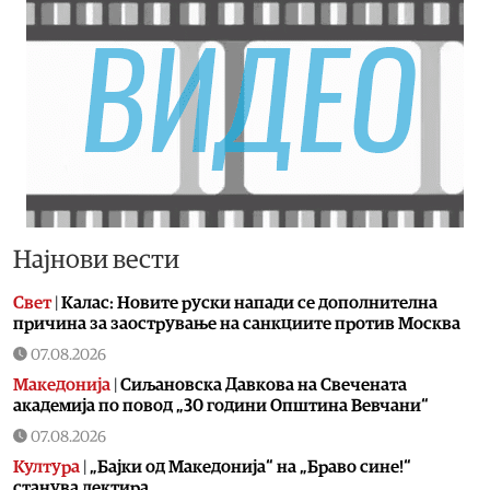
Најнови вести
Свет
|
Калас: Новите руски напади се дополнителна
причина за заострување на санкциите против Москва
07.08.2026
Македонија
|
Сиљановска Давкова на Свечената
академија по повод „30 години Општина Вевчани“
07.08.2026
Култура
|
„Бајки од Македонија“ на „Браво сине!“
станува лектира