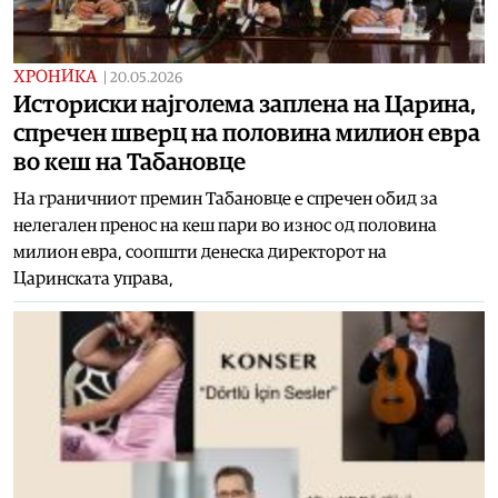
ХРОНИКА
|
20.05.2026
Историски најголема заплена на Царина,
спречен шверц на половина милион евра
во кеш на Табановце
На граничниот премин Табановце е спречен обид за
нелегален пренос на кеш пари во износ од половина
милион евра, соопшти денеска директорот на
Царинската управа,