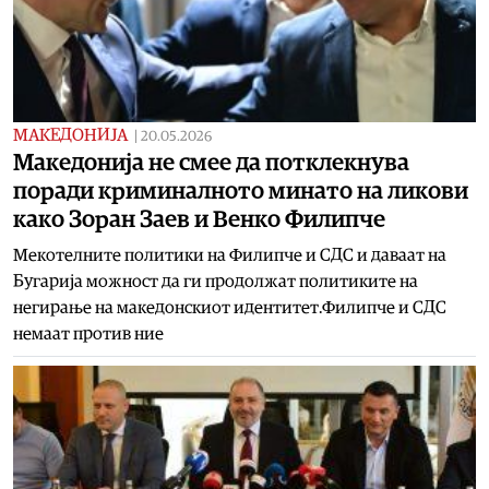
МАКЕДОНИЈА
|
20.05.2026
Македонија не смее да потклекнува
поради криминалното минато на ликови
како Зоран Заев и Венко Филипче
Мекотелните политики на Филипче и СДС и даваат на
Бугарија можност да ги продолжат политиките на
негирање на македонскиот идентитет.Филипче и СДС
немаат против ние