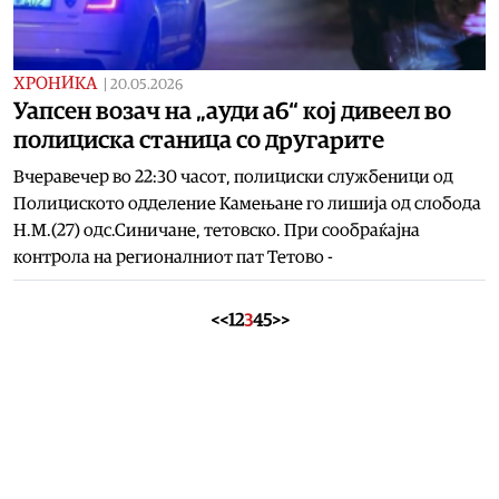
ХРОНИКА
|
20.05.2026
Уапсен возач на „ауди а6“ кој дивеел во
полициска станица со другарите
Вчеравечер во 22:30 часот, полициски службеници од
Полициското одделение Камењане го лишија од слобода
Н.М.(27) одс.Синичане, тетовско. При сообраќајна
контрола на регионалниот пат Тетово -
<<
1
2
3
4
5
>>