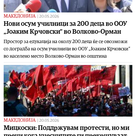
МАКЕДОНИЈА
|
20.05.2026
Нови осум училници за 200 деца во ООУ
„Јоаким Крчовски“ во Волково-Орман
Простор за едукација на околу 200 деца ќе се овозможи
со доградба на осум училници во ООУ „Јоаким Крчовски“
во населено место Волково-Орман во општина
МАКЕДОНИЈА
|
20.05.2026
Мицкоски: Поддржувам протести, но ми
пречи кога учесниците ги прекршуваат