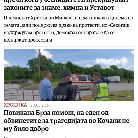
законите за знаме, химна и Уставот
Премиерот Христијан Мицкоски нема никаква дилема на
темата дали поддржува право на протести, но -Секогаш
поддржувам протести, демократско право е да се
поддржат протести и
ХРОНИКА
|
20.05.2026
Повикана Брза помош, на еден од
обвинетите за трагедијата во Кочани не
му било добро