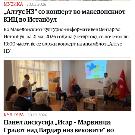
МУЗИКА
|
20.05.2026
„Алтус НЗ“ со концерт во македонскиот
КИЦ во Истанбул
Во Македонскиот културно-информативен центар во
Истанбул, на 21 мај 2026 година (четврток), со почеток во
19:00 часот, ќе се одржи концерт на ансамблот „Алтус
НЗ“,
КУЛТУРА
|
20.05.2026
Панел дискусија „Исар – Марвинци:
Градот над Вардар низ вековите“ во