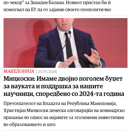
по чекор“ за Западен Балкан. Новиот пристап би ѝ
помогнал на ЕУ да го зајакне своето геополитичко
МАКЕДОНИЈА
|
20.05.2026
Мицкоски: Имаме двојно поголем буџет
за науката и поддршка за нашите
научници, споредбено со 2024-та година
Претседателот на Владата на Република Македонија,
Христијан Мицкоски денеска одговарајќи на новинарско
прашање во однос на најавите за зголемени инвестиции
во образованието и што