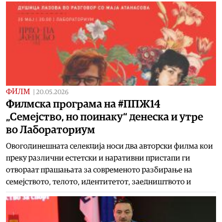
ФИЛМ
|
20.05.2026
Филмска програма на #ППЖ14
„Семејство, но поинаку“ денеска и утре
во Лабораториум
Овогодинешната селекција носи два авторски филма кои
преку различни естетски и наративни пристапи ги
отвораат прашањата за современото разбирање на
семејството, телото, идентитетот, заедништвото и