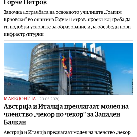
Ѓорче Петров
Започна доградбата на основното училиште „Јоаким
Крчовски“ во општина Ѓорче Петров, проект кој треба да
ги подобри условите за образование и да обезбеди нови
инфраструктурни
МАКЕДОНИЈА
|
20.05.2026
Австрија и Италија предлагаат модел на
членство „чекор по чекор“ за Западен
Балкан
Австрија и Италија предлагаат модел на членство „чекор