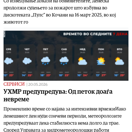
Со изведување докази на обвинителите, денеска
продолжи судењето за пожарот што избувна во
дискотеката „Пулс“ во Кочани на 16 март 2025, во кој
животот го
СЕРВИСИ
|
20.05.2026
УХМР предупредува: Од петок доаѓа
невреме
Променливо време со најава за интензивни врнежиИако
денешниот ден нуди сончеви периоди, метеоролозите
предупредуваат дека стабилноста нема долго да трае.
Според Управата за хидрометеоролошки работи