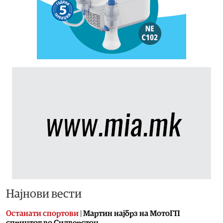
Најнови вести
Останати спортови
|
Мартин најбрз на МотоГП
спринтот во Силверстон