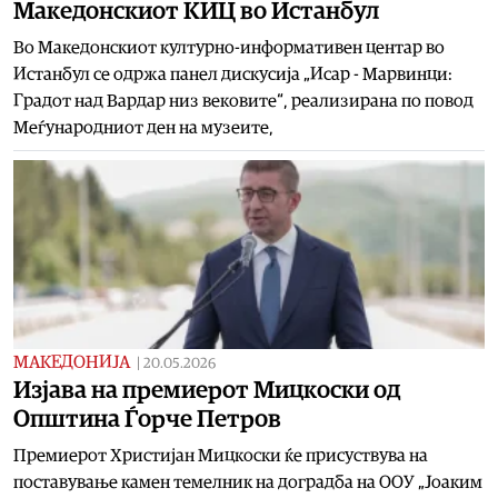
Македонскиот КИЦ во Истанбул
Во Македонскиот културно-информативен центар во
Истанбул се одржа панел дискусија „Исар - Марвинци:
Градот над Вардар низ вековите“, реализирана по повод
Меѓународниот ден на музеите,
МАКЕДОНИЈА
|
20.05.2026
Изјава на премиерот Мицкоски од
Општина Ѓорче Петров
Премиерот Христијан Мицкоски ќе присуствува на
поставување камен темелник на доградба на ООУ „Јоаким