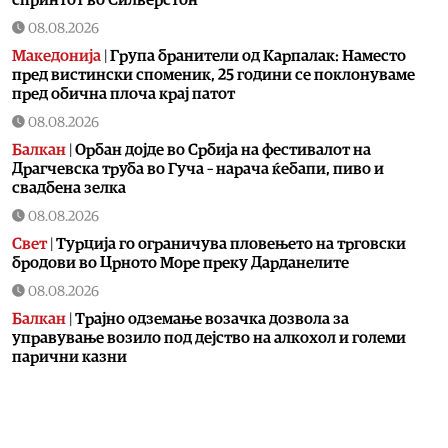
08.08.2026
Македонија
|
Група бранители од Карпалак: Наместо
пред вистински споменик, 25 години се поклонуваме
пред обична плоча крај патот
08.08.2026
Балкан
|
Орбан дојде во Србија на фестивалот на
Драгчевска труба во Гуча – нарача ќебапи, пиво и
свадбена зелка
08.08.2026
Свет
|
Турција го ограничува пловењето на трговски
бродови во Црното Море преку Дарданелите
08.08.2026
Балкан
|
Трајно одземање возачка дозвола за
управување возило под дејство на алкохол и големи
парични казни
08.08.2026
Свет
|
Повеќе од 178.000 мигранти во последните
неколку месеци ја напуштија Јужна Африка