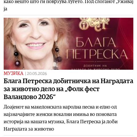
како нешто што ги поврзува луѓето. Под слоганот „Уживај
ја
МУЗИКА
|
20.05.2026
Блага Петреска добитничка на Наградата
за животно дело на „Фолк фест
Валандово 2026“
Доајенот на македонската народна песна и едно од
најзначајните женски вокални имиња во поновата
историја на нашата музика, Блага Петреска ја доби
Наградата за животно