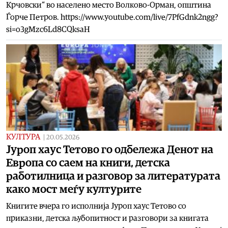
Крчовски“ во населено место Волково-Орман, општина
Ѓорче Петров. https://www.youtube.com/live/7PfGdnk2ngg?
si=o3gMzc6Ld8CQksaH
КУЛТУРА
|
20.05.2026
Јуроп хаус Тетово го одбележа Денот на
Европа со саем на книги, детска
работилница и разговор за литературата
како мост меѓу културите
Книгите вчера го исполнија Јуроп хаус Тетово со
приказни, детска љубопитност и разговори за книгата