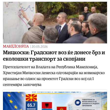
МАКЕДОНИЈА
|
20.05.2026
Мицкоски: Градскиот воз ќе донесе брз и
еколошки транспорт за скопјани
Претседателот на Владата на Република Македонија,
Христијан Мицкоски денеска одговарајќи на новинарско
прашање во однос на проектот Градски воз кој од 1
септември започнува