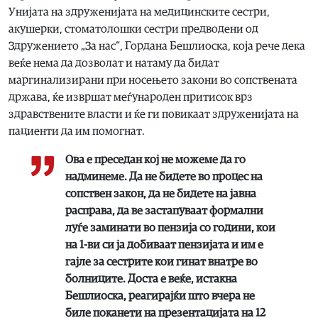
Унијата на здруженијата на медицинските сестри,
акушерки, стоматолошки сестри предводени од
Здружението „За нас“, Гордана Бешлиоска, која рече дека
веќе нема да дозволат и натаму да бидат
маргинализирани при носењето закони во сопствената
држава, ќе извршат меѓународен притисок врз
здравствените власти и ќе ги повикаат здруженијата на
пациенти да им помогнат.
Ова е преседан кој не можеме да го
надминеме. Да не бидете во процес на
сопствен закон, да не бидете на јавна
расправа, да ве застапуваат формални
луѓе заминати во пензија со години, кои
на 1-ви си ја добиваат пензијата и им е
гајле за сестрите кои гинат внатре во
болниците. Доста е веќе, истакна
Бешлиоска, реагирајќи што вчера не
биле поканети на презентацијата на 12