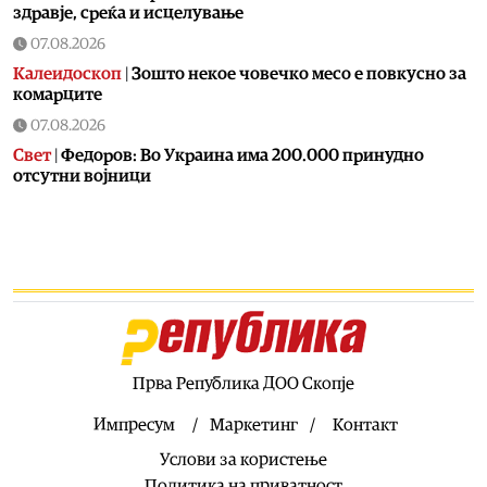
здравје, среќа и исцелување
07.08.2026
Калеидоскоп
|
Зошто некое човечко месо е повкусно за
комарците
07.08.2026
Свет
|
Федоров: Во Украина има 200.000 принудно
отсутни војници
07.08.2026
Скопје
|
Пожар на Зајчев Рид
07.08.2026
Uncategorized
|
Пукање во Сарај
07.08.2026
Македонија
|
ДИК усвои одлука за дополнителни
средства за надоместоци за избирачки одбори и
Прва Република ДОО Скопје
тригодишен План за вработувања
Импресум
Маркетинг
Контакт
07.08.2026
Услови за користење
Хроника
|
Деветнаесетгодишник загина во сообраќајна
несреќа во скопски Бутел
Политика на приватност