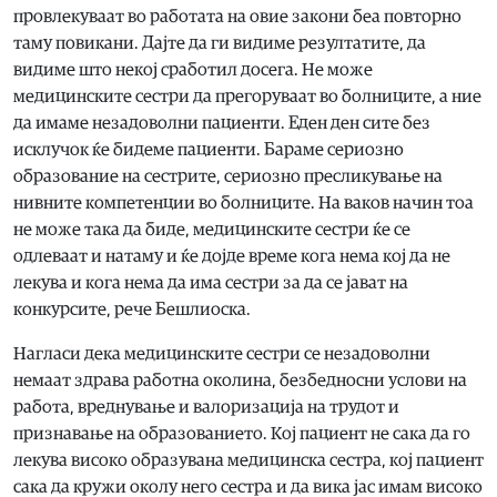
провлекуваат во работата на овие закони беа повторно
таму повикани. Дајте да ги видиме резултатите, да
видиме што некој сработил досега. Не може
медицинските сестри да прегоруваат во болниците, а ние
да имаме незадоволни пациенти. Еден ден сите без
исклучок ќе бидеме пациенти. Бараме сериозно
образование на сестрите, сериозно пресликување на
нивните компетенции во болниците. На ваков начин тоа
не може така да биде, медицинските сестри ќе се
одлеваат и натаму и ќе дојде време кога нема кој да не
лекува и кога нема да има сестри за да се јават на
конкурсите, рече Бешлиоска.
Нагласи дека медицинските сестри се незадоволни
немаат здрава работна околина, безбедносни услови на
работа, вреднување и валоризација на трудот и
признавање на образованието. Кој пациент не сака да го
лекува високо образувана медицинска сестра, кој пациент
сака да кружи околу него сестра и да вика јас имам високо