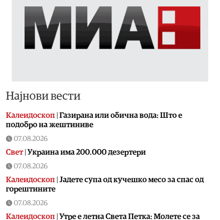
Најнови вести
Калеидоскоп
|
Газирана или обична вода: Што е
подобро на жештиниве
07.08.2026
Свет
|
Украина има 200.000 дезертери
07.08.2026
Калеидоскоп
|
Jадете супа од кучешко месо за спас од
горештините
07.08.2026
Калеидоскоп
|
Утре е летна Света Петка: Молете се за