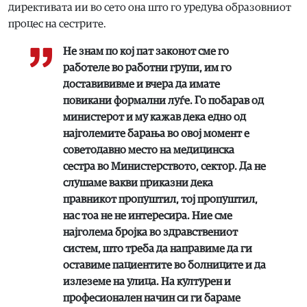
директивата ии во сето она што го уредува образовниот
процес на сестрите.
Не знам по кој пат законот сме го
работеле во работни групи, им го
доставививме и вчера да имате
повикани формални луѓе. Го побарав од
министерот и му кажав дека едно од
најголемите барања во овој момент е
советодавно место на медицинска
сестра во Министерството, сектор. Да не
слушаме вакви приказни дека
правникот пропуштил, тој пропуштил,
нас тоа не не интересира. Ние сме
најголема бројка во здравствениот
систем, што треба да направиме да ги
оставиме пациентите во болниците и да
излеземе на улица. На културен и
професионален начин си ги бараме