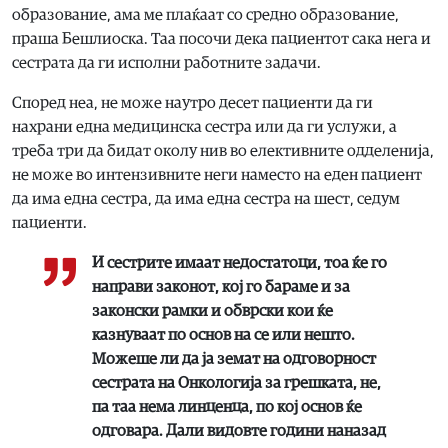
образование, ама ме плаќаат со средно образование,
праша Бешлиоска. Таа посочи дека пациентот сака нега и
сестрата да ги исполни работните задачи.
Според неа, не може наутро десет пациенти да ги
нахрани една медицинска сестра или да ги услужи, а
треба три да бидат околу нив во елективните одделенија,
не може во интензивните неги наместо на еден пациент
да има една сестра, да има една сестра на шест, седум
пациенти.
И сестрите имаат недостатоци, тоа ќе го
направи законот, кој го бараме и за
законски рамки и обврски кои ќе
казнуваат по основ на се или нешто.
Можеше ли да ја земат на одговорност
сестрата на Онкологија за грешката, не,
па таа нема линценца, по кој основ ќе
одговара. Дали видовте години наназад