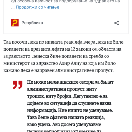
Таа посочи дека по нивната реакција вчера дека не биле
поканети на презентацијата на 12 закони од областа на
здравството, денеска биле поканети на средба со
министерот за здравство Азир Алиу на која им било
кажано дека е направен административен пропуст.
Не можe медицинските сестри да бидат
административен пропуст, ниту
трошок, ниту бројки. Дегутантно е да
дојдете во ситуација да слушнете ваква
информација. Ние ништо не уценуваме.
Така беше сфатена нашата реакција,
како уцена. Ако досега уценувавме
целиот период наназад немаше да