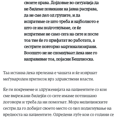
своите права. Дојдовме во ситуација да
не бидеме повикани на јавна расправа,
да не сме дел од групите, и да
испратиме се што треба и најболното е
што се им подготвуваме, се ќе
испратиме не само сега на сите и после
тоа тие ќе го прифатат во работата, а
сестрите повторно маргинализирани.
Воопшто не не спомнуваат дека ние го
направивме тоа, појасни Бешлиоска.
Таа истакна дека прелеана е чашата и ќе извршат
меѓународен притисок врз здравствени власти.
Ќе ги покренеме и здруженијата на пациентите со кои
сме вмрежани бидејќи со сите имаме потпишано
договори и треба да ни помогнат. Мора медицинските
сестри да го добијат своето место со цел подигнување на
вредноста на пациентите. Одредени луѓе кои со години се