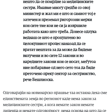
нешто да се помрдне за медицинските
сестри. Имавме многу средби со овој
министер и жал ми е што и самиот тој е
затечен и преземал ригорозни мерки
кон сите тие кои не си ја извршиле
работата како што треба. Донесе одлука
веднаш се што е пропуштено во
целокупниот процес наназад да се
вратат нештата за да може да бидеме
вклучени и во сите 12 закони и во
наредните закони кои се носат, меѓутоа
ние побаравме од него сето тоа да биде
преточено преку сектор за сестринство,
рече Бешлиоска.
Одговарајќи на новинарско прашње таа истакна дека сме
единствената земја во регионот каде нема закон за
медицинските сестри, а кога немате закон немате
лиценца и немате одговорност, нема основа на што да се