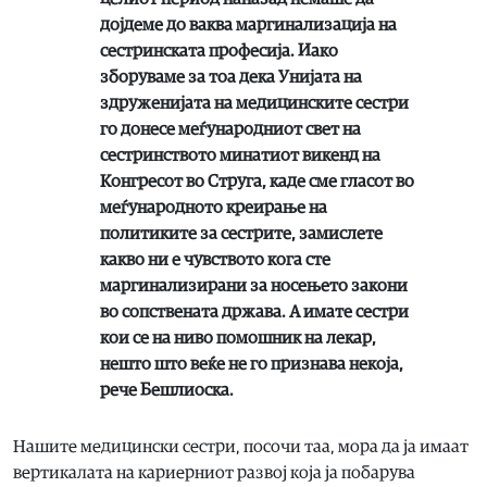
дојдеме до ваква маргинализација на
сестринската професија. Иако
зборуваме за тоа дека Унијата на
здруженијата на медицинските сестри
го донесе меѓународниот свет на
сестринството минатиот викенд на
Конгресот во Струга, каде сме гласот во
меѓународното креирање на
политиките за сестрите, замислете
какво ни е чувството кога сте
маргинализирани за носењето закони
во сопствената држава. А имате сестри
кои се на ниво помошник на лекар,
нешто што веќе не го признава некоја,
рече Бешлиоска.
Нашите медицински сестри, посочи таа, мора да ја имаат
вертикалата на кариерниот развој која ја побарува