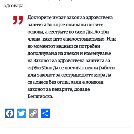
одговара.
Докторите имаат закон за здравствена
заштита во кој се опишани по сите
основи, а сестрите во само два до три
члена, како што е недостоинствено. Или
во моментот веднаш се потребни
дополнувања на анекси и изменување
на Законот за здравствена заштита за
структурно да се постават некои работи
или законот за сестринството мора да
се донесе без оглед дали е донесен
законот за лекарите, додаде
Бешлиоска.
Facebook
Twitter
Copy
Share
Link