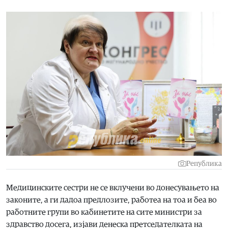
Република
Медицинските сестри не се вклучени во донесувањето на
законите, а ги дадоа предлозите, работеа на тоа и беа во
работните групи во кабинетите на сите министри за
здравство досега, изјави денеска претседателката на