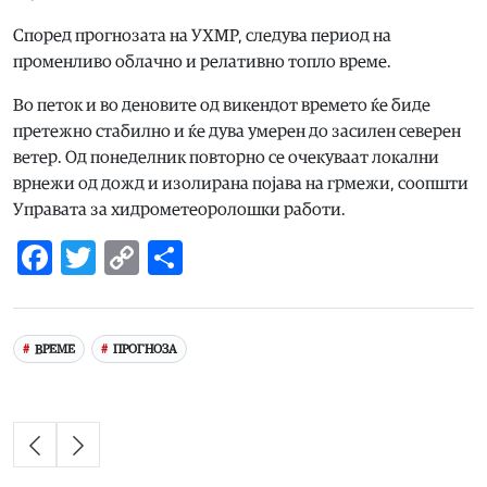
Според прогнозата на УХМР, следува период на
променливо облачно и релативно топло време.
Во петок и во деновите од викендот времето ќе биде
претежно стабилно и ќе дува умерен до засилен северен
ветер. Од понеделник повторно се очекуваат локални
врнежи од дожд и изолирана појава на грмежи, соопшти
Управата за хидрометеоролошки работи.
Facebook
Twitter
Copy
Share
Link
ВРЕМЕ
ПРОГНОЗА