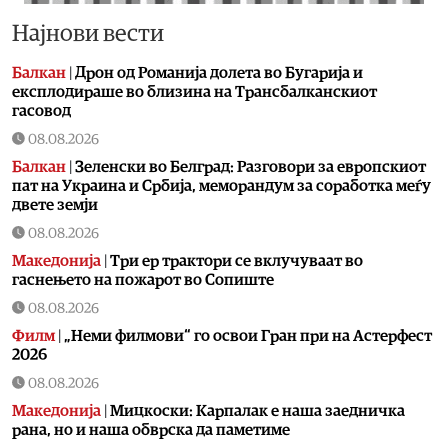
Најнови вести
Балкан
|
Дрон од Романија долета во Бугарија и
експлодираше во близина на Трансбалканскиот
гасовод
08.08.2026
Балкан
|
Зеленски во Белград: Разговори за европскиот
пат на Украина и Србија, меморандум за соработка меѓу
двете земји
08.08.2026
Македонија
|
Три ер трактори се вклучуваат во
гаснењето на пожарот во Сопиште
08.08.2026
Филм
|
„Неми филмови“ го освои Гран при на Астерфест
2026
08.08.2026
Македонија
|
Мицкоски: Карпалак е наша заедничка
рана, но и наша обврска да паметиме