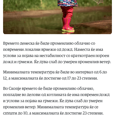
Времето денеска ќе биде променливо облачно со
повремени локални врнежи од дожд. Наместа ќе има
услови за појава на нестабилност со краткотраен пороен
дожд и грмежи. Ќе дува слаб до умерен променлив ветер.
Минималната температура ќе биде во интервал од 6 до
12, а максималната ќе достигне од 17 до 23 степени.
Во Скопје времето ќе биде променливо облачно,
попладне во делови од котлината ќе има повремен дожд
и услови за појава на грмежи. Ќе дува слаб до умерен
променлив ветер. Минималната температура ќе се
спушти до 10, а максималната ќе достигне 23 степени.