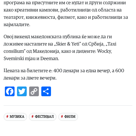
програма на присутните им се нудат и други содржини
како креативни кампови, работилници од областа на
театарот, книжевноста, филмот, како и работилници за
најмладите.
Овој викенд македонската публика ќе може да ги
доживее настапите на „Skier & Yeti“ од Србија, „Taxi
consilium“ од Македонија, како и диџеите: Wocky,
Svemirski mjau и Deeman.
Цената на билетите е: 400 денари за една вечер, а 600
денари за двете вечери.
Facebook
Twitter
Copy
Share
Link
МУЗИКА
ФЕСТИВАЛ
ФИЛМ