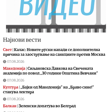
Најнови вести
Свет
|
Калас: Новите руски напади се дополнителна
причина за заострување на санкциите против Москва
07.08.2026
Македонија
|
Сиљановска Давкова на Свечената
академија по повод „30 години Општина Вевчани“
07.08.2026
Култура
|
„Бајки од Македонија“ на „Браво сине!“
станува лектира
07.08.2026
Балкан
|
Зеленски допатува во Белград