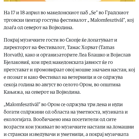
На 17 и 18 април во македонскиот паб „Ѕе“ во Градскиот
трговски центар гостува фестивалот „ Malomfesztivál“, кој
доаѓа од северот на Војводина.
Покрај музичките гости во Скопје ќе допатуваат и
директорот на Фестивалот, Тамас Хорват (Tamas
Horvath), како и организаторите Леа Блашко и Војислав
Бјелаковиќ, кои пред македонската јавност ќе го
претстават и промовираат овој мошне значаен настан, кој
е познат и како Фестивал на ветерници и се одржува
секоја година во август во селото Ором, во општина
Кањижа, на северот на Војводина.
„Malomfesztivál“ во Ором се одржува три дена и нуди
богати содржини од областа на уметноста, музиката и
екологијата. Вообичаено има посетители од сите
возрасти кои уживаат во музичките настапи на домашни
и странски изведувачи и уметници, а покрај музичката