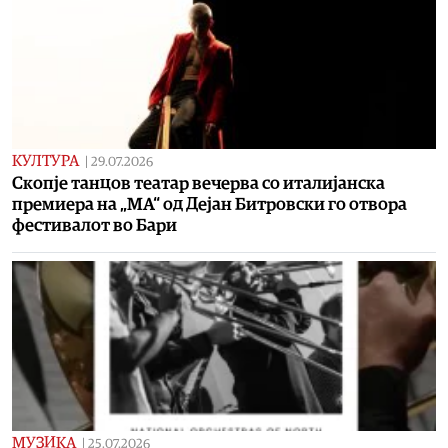
КУЛТУРА
|
29.07.2026
Скопје танцов театар вечерва со италијанска
премиера на „МА“ од Дејан Битровски го отвора
фестивалот во Бари
МУЗИКА
|
25.07.2026