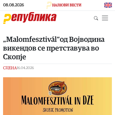
Skip to main content
08.08.2026
НАЈНОВИ ВЕСТИ
„Malomfesztivál“од Војводина
викендов се претставува во
Скопје
СЦЕНА
16.04.2026