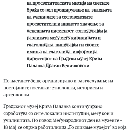
на просветителската мисија на светите
браќа со цел проширување на знаењата
на учениците за сесловенските
просветители и нивното значење за
денешната писменост, согледувајќи ја
разликата меѓу меѓу кирилицата и
глаголицата, пишувајќи ги своите
имиња на глаголица, информира
директорот на Градски музеј Крива
Паланка Драган Величковски.
По настанот беше организирано и разгледување на
постојаните поставки: етнолошка, историска и
археолошка.
Градскиот музеј Крива Паланка континуирано
соработува со сите локални институции, меѓу кои и
училиштата. По повод Меѓународниот ден на музеите –
18 Мај се одржа работилница „Го сликаме музејот“ во која