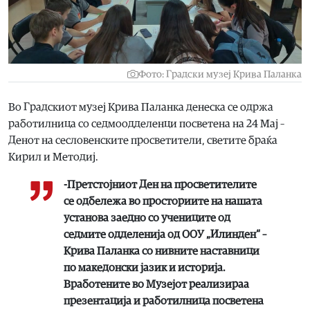
Фото: Градски музеј Крива Паланка
Во Градскиот музеј Крива Паланка денеска се одржа
работилница со седмоодделенци посветена на 24 Мај –
Денот на сесловенските просветители, светите браќа
Кирил и Методиј.
-Претстојниот Ден на просветителите
се одбележа во просториите на нашата
установа заедно со учениците од
седмите одделенија од ООУ „Илинден“ –
Крива Паланка со нивните наставници
по македонски јазик и историја.
Вработените во Музејот реализираа
презентација и работилница посветена