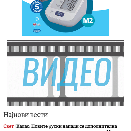
Најнови вести
Свет
|
Калас: Новите руски напади се дополнителна