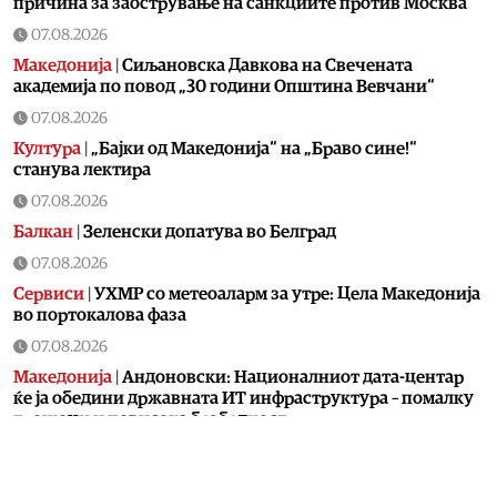
причина за заострување на санкциите против Москва
07.08.2026
Македонија
|
Сиљановска Давкова на Свечената
академија по повод „30 години Општина Вевчани“
07.08.2026
Култура
|
„Бајки од Македонија“ на „Браво сине!“
станува лектира
07.08.2026
Балкан
|
Зеленски допатува во Белград
07.08.2026
Сервиси
|
УХМР со метеоаларм за утре: Цела Македонија
во портокалова фаза
07.08.2026
Македонија
|
Андоновски: Националниот дата-центар
ќе ја обедини државната ИТ инфраструктура – помалку
трошоци и повисока безбедност
07.08.2026
Живот
|
Збогум на 24-часовниот ден: Земјата полека се