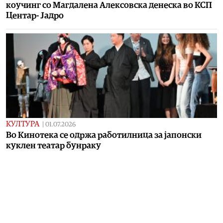
коучинг со Магдалена Алексовска денеска во КСП
Центар- Јадро
КУЛТУРА
|
01.07.2026
Во Кинотека се одржа работилница за јапонски
куклен театар бунраку