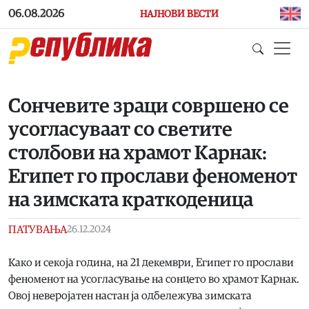
Skip to main content
06.08.2026
НАЈНОВИ ВЕСТИ
Сончевите зраци совршено се
усогласуваат со светите
столбови на храмот Карнак:
Египет го прослави феноменот
на зимската краткоденица
ПАТУВАЊА
26.12.2024
Како и секоја година, на 21 декември, Египет го прослави
феноменот на усогласување на сонцето во храмот Карнак.
Овој неверојатен настан ја одбележува зимската