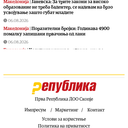
Македонија
|
Јаневска: За трите закони за високо
образование не треба бадентер, се надевам на брзо
усвојување зашто губат младите
06.08.2026
Македонија
|
Поразителни бројки: Годинава 4900
помалку запишани првачиња од лани
06.08.2026
Економија
|
Колку навистина вредат парите во
Македонија: Ниските цени ја зголемуваат куповната
моќ, но не и животниот стандард
06.08.2026
Хроника
|
Од вчера се трага по 11-годишно дете од
Долнени
06.08.2026
Македонија
|
На Бујар Османи сега му пречи што на
Прва Република ДОО Скопје
аеродромот во Скопје не пишува на албански јазик
Импресум
Маркетинг
Контакт
06.08.2026
Услови за користење
Сцена
|
35 години независност на Македонија: На 15
август „Меморија“, „Мизар“ и „Синтезис“ со заеднички
Политика на приватност