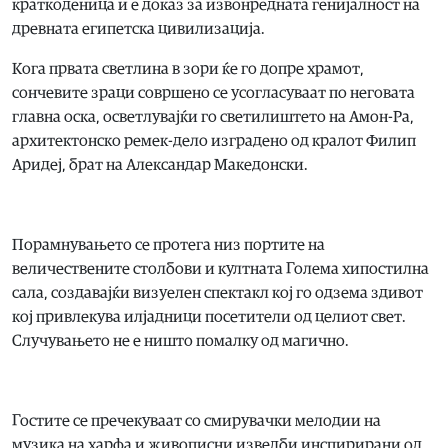
краткоденица и е доказ за извонредната генијалност на
древната египетска цивилизација.
Кога првата светлина в зори ќе го допре храмот,
сончевите зраци совршено се усогласуваат по неговата
главна оска, осветлувајќи го светилиштето на Амон-Ра,
архитектонско ремек-дело изградено од кралот Филип
Аридеј, брат на Александар Македонски.
Порамнувањето се протега низ портите на
величествените столбови и култната Голема хипостилна
сала, создавајќи визуелен спектакл кој го одзема здивот
кој привлекува илјадници посетители од целиот свет.
Случувањето не е ништо помалку од магично.
Гостите се пречекуваат со смирувачки мелодии на
музика на харфа и живописни изведби инспирирани од