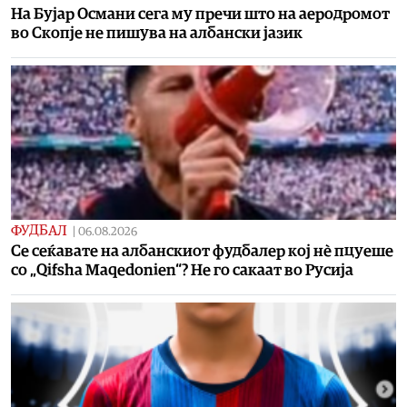
На Бујар Османи сега му пречи што на аеродромот
во Скопје не пишува на албански јазик
ФУДБАЛ
|
06.08.2026
Се сеќавате на албанскиот фудбалер кој нѐ пцуеше
со „Qifsha Maqedonien“? Не го сакаат во Русија