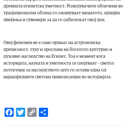
древната египетска уметност. Изведувачите облечени во
традиционална облека го оживуваат минатото, нудејќи
цвеќиња и сувенири за да го одбележат овој ден.
Овој феномен не е само приказ на астрономска
прецизност, туку и прослава на богатото културно и
духовно наследство на Египет. Тоа е момент кога
историјата, науката и уметноста се спојуваат – светол
потсетник за наследството што го остави една од
најнапредните светски цивилизации во историјата.
Facebook
Twitter
Copy
Share
Link