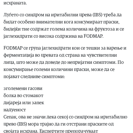
исхраната.
Луѓето со синдром на иритабилни црева (IBS) треба да
бидат особено внимателни кога консумираат праски,
бидејќи тие содржат голема количина на фруктоза и се
јаглехидрати со висока содржина на FODMAP.
FODMAP се група јаглехидрати кои се тешки за варење и
ферментација во цревата од страна на чувствителни
лица, што може да доведе до непријатни симптоми. По
консумирање големи количини праски, може да се
појават следниве симптоми:
зголемени гасови
болка во стомакот
дијареја или запек
надуеност
Сепак, ова не значи дека секој со синдром на иритабилно
црево (IBS) мора трајно да ги отстрани праските од
својата исхрана. Експертите препорачуваат