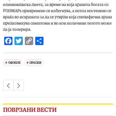
елиминациска диета, за време на која храната богата со
FODMAPs привремено се избегнува, а потоа постепено се
враќа во исхраната за да се утврди која специфична храна
предизвикува симптоми и во кои количини телото може
да ја толерира.
Facebook
Twitter
Copy
Share
Link
ОВОШЈЕ
ПРАСКИ
ПОВРЗАНИ ВЕСТИ