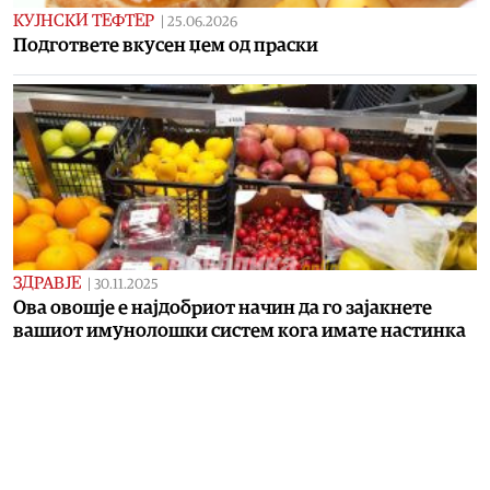
КУЈНСКИ ТЕФТЕР
|
25.06.2026
Подгответе вкусен џем од праски
ЗДРАВЈЕ
|
30.11.2025
Ова овошје е најдобриот начин да го зајакнете
вашиот имунолошки систем кога имате настинка