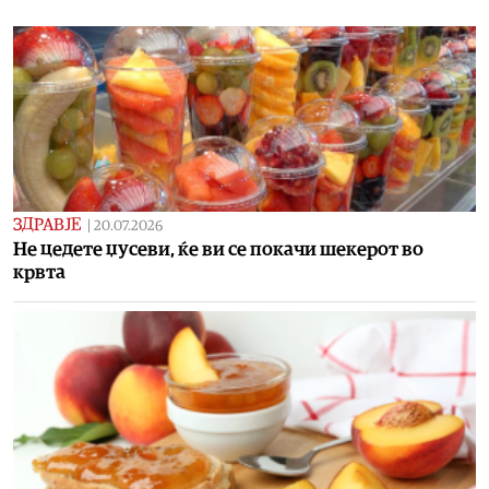
ЗДРАВЈЕ
|
20.07.2026
Не цедете џусеви, ќе ви се покачи шекерот во
крвта