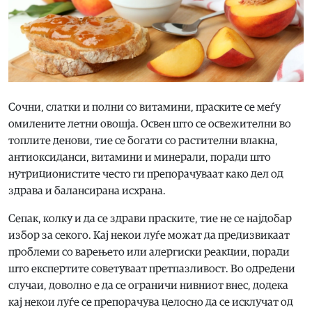
Сочни, слатки и полни со витамини, праските се меѓу
омилените летни овошја. Освен што се освежителни во
топлите денови, тие се богати со растителни влакна,
антиоксиданси, витамини и минерали, поради што
нутриционистите често ги препорачуваат како дел од
здрава и балансирана исхрана.
Сепак, колку и да се здрави праските, тие не се најдобар
избор за секого. Кај некои луѓе можат да предизвикаат
проблеми со варењето или алергиски реакции, поради
што експертите советуваат претпазливост. Во одредени
случаи, доволно е да се ограничи нивниот внес, додека
кај некои луѓе се препорачува целосно да се исклучат од