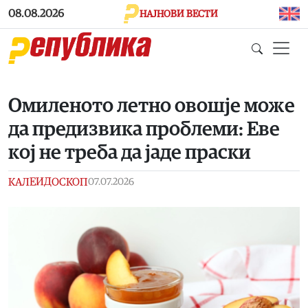
Skip to main content
08.08.2026
НАЈНОВИ ВЕСТИ
Омиленото летно овошје може
да предизвика проблеми: Еве
кој не треба да јаде праски
КАЛЕИДОСКОП
07.07.2026