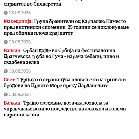
спринтот во Силверстон
08.08.2026
Македонија
|
Група бранители од Карпалак: Наместо
пред вистински споменик, 25 години се поклонуваме
пред обична плоча крај патот
08.08.2026
Балкан
|
Орбан дојде во Србија на фестивалот на
Драгчевска труба во Гуча – нарача ќебапи, пиво и
свадбена зелка
08.08.2026
Свет
|
Турција го ограничува пловењето на трговски
бродови во Црното Море преку Дарданелите
08.08.2026
Балкан
|
Трајно одземање возачка дозвола за
управување возило под дејство на алкохол и големи
парични казни
08.08.2026
Свет
|
Повеќе од 178.000 мигранти во последните
неколку месеци ја напуштија Јужна Африка