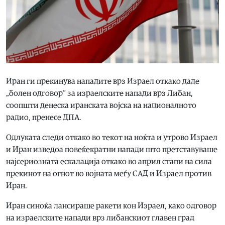
Иран ги прекинува нападите врз Израел откако даде
„болен одговор“ за израелските напади врз Либан,
соопшти денеска иранската војска на националното
радио, пренесе ДПА.
Одлуката следи откако во текот на ноќта и утрово Израел
и Иран изведоа повеќекратни напади што претставуваше
најсериозната ескалација откако во април стапи на сила
прекинот на огнот во војната меѓу САД и Израел против
Иран.
Иран синоќа лансираше ракети кон Израел, како одговор
на израелските напади врз либанскиот главен град