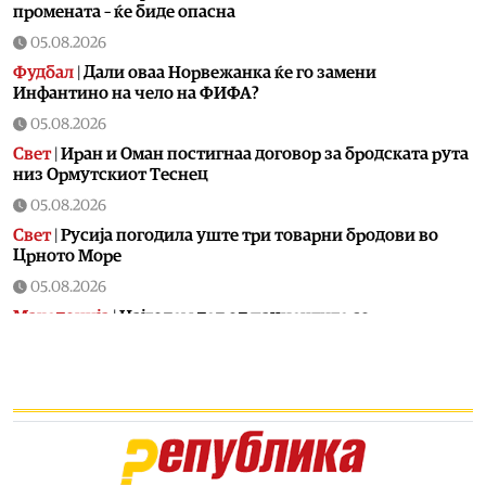
промената – ќе биде опасна
05.08.2026
Фудбал
|
Дали оваа Норвежанка ќе го замени
Инфантино на чело на ФИФА?
05.08.2026
Свет
|
Иран и Оман постигнаа договор за бродската рута
низ Ормутскиот Теснец
05.08.2026
Свет
|
Русија погодила уште три товарни бродови во
Црното Море
05.08.2026
Македонија
|
Најголем дел од пациентите сo
западнонилска треска се од скопскиот регион и Велес
05.08.2026
Хроника
|
Ангелов: Спречена катастрофа во Виничко,
запалена трева при сечење со брусилица
05.08.2026
Балкан
|
Нуклеарката Кршко во Словенија го намалува