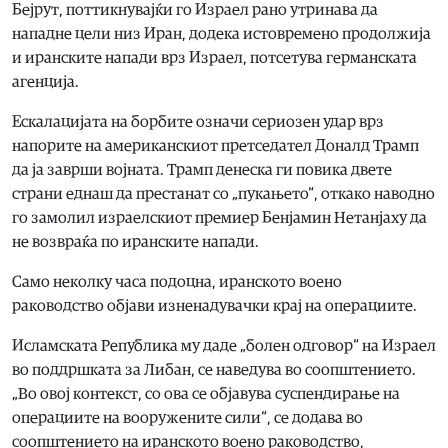
Бејрут, поттикнувајќи го Израел рано утринава да
нападне цели низ Иран, додека истовремено продолжија
и иранските напади врз Израел, потсетува германската
агенција.
Ескалацијата на борбите означи сериозен удар врз
напорите на американскиот претседател Доналд Трамп
да ја заврши војната. Трамп денеска ги повика двете
страни еднаш да престанат со „пукањето“, откако наводно
го замолил израелскиот премиер Бенјамин Нетанјаху да
не возвраќа по иранските напади.
Само неколку часа подоцна, иранското воено
раководство објави изненадувачки крај на операциите.
Исламската Република му даде „болен одговор“ на Израел
во поддршката за Либан, се наведува во соопштението.
„Во овој контекст, со ова се објавува суспендирање на
операциите на вооружените сили“, се додава во
соопштението на иранското воено раководство,