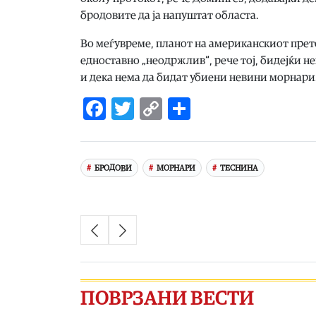
бродовите да ја напуштат областа.
Во меѓувреме, планот на американскиот прет
едноставно „неодржлив“, рече тој, бидејќи н
и дека нема да бидат убиени невини морнари
Facebook
Twitter
Copy
Share
Link
БРОДОВИ
МОРНАРИ
ТЕСНИНА
ПОВРЗАНИ ВЕСТИ