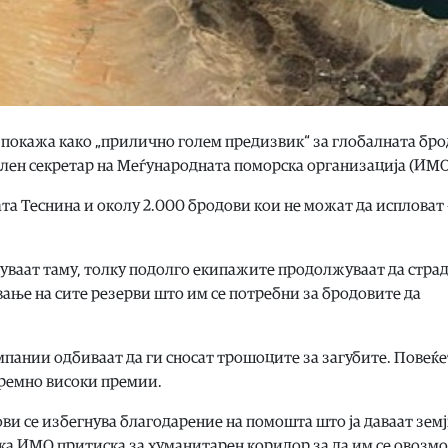
е покажа како „прилично голем предизвик“ за глобалната бро
ален секретар на Меѓународната поморска организација (ИМО
а Теснина и околу 2.000 бродови кои не можат да испловат 
нуваат таму, толку подолго екипажите продолжуваат да страд
ување на сите резерви што им се потребни за бродовите да
пании одбиваат да ги сносат трошоците за загубите. Повеќ
тремно високи премии.
ви се избегнува благодарение на помошта што ја даваат зем
ека ИМО притиска за хуманитарен коридор за да им се овозм