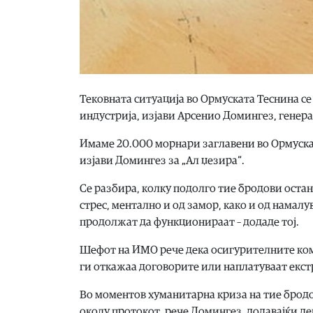
Тековната ситуација во Ормуската Теснина с
индустрија, изјави Арсенио Домингез, генер
Имаме 20.000 морнари заглавени во Ормускат
изјави Домингез за „Ал џезира“.
Се разбира, колку подолго тие бродови оста
стрес, ментално и од замор, како и од намал
продолжат да функционираат – додаде тој.
Шефот на ИМО рече дека осигурителните ком
ги откажаа договорите или наплатуваат екс
Во моментов хуманитарна криза на тие бродо
околу протокот, рече Домингез, додавајќи д