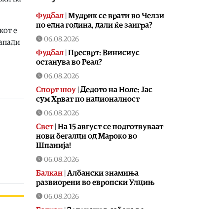
Фудбал
|
Мудрик се врати во Челзи
по една година, дали ќе заигра?
кот е
06.08.2026
напади
Фудбал
|
Пресврт: Винисиус
останува во Реал?
06.08.2026
Спорт шоу
|
Дедото на Ноле: Јас
сум Хрват по националност
06.08.2026
Свет
|
На 15 август се подготвуваат
нови бегалци од Мароко во
Шпанија!
06.08.2026
Балкан
|
Албански знамиња
развиорени во европски Улцињ
06.08.2026
Балкан
|
Зеленски в сабота во
официјална посета на Србија, ќе се