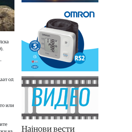
дска
).
–
аат од
ето или
јите
Најнови вести
ожи на