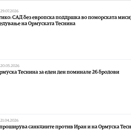
|
29.07.2026
ико: САД без европска поддршка во поморската мисиј
едување на Ормуската Теснина
|
20.05.2026
рмуска Теснина за еден ден поминале 26 бродови
|
21.04.2026
 проширува санкциите против Иран и на Ормуска Тес