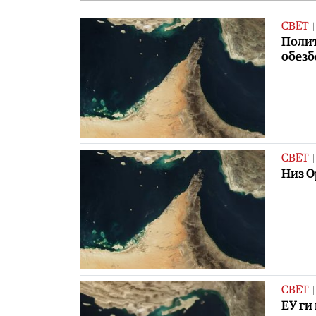
СВЕТ
Полит
обезб
СВЕТ
Низ О
СВЕТ
ЕУ ги