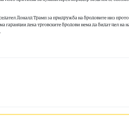
седател Доналд Трамп за придружба на бродовите низ прото
ема гаранции дека трговските бродови нема да бидат цел на 
.