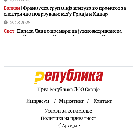
Балкан
|
Француска групација влегува во проектот за
електрично поврзување меѓу Грција и Кипар
06.08.2026
Свет
|
Папата Лав во ноември на јужноамериканска
турнеја: Ќе ги посети Уругвај, Аргентина и Перу
05.08.2026
Балкан
|
Хрватска ја очекува уште еден пеколен ден,
главниот метеоролог на ХРТ најавува: Кога ќе дојде
промената – ќе биде опасна
05.08.2026
Фудбал
|
Дали оваа Норвежанка ќе го замени
Инфантино на чело на ФИФА?
Прва Република ДОО Скопје
05.08.2026
Импресум
Маркетинг
Контакт
Свет
|
Иран и Оман постигнаа договор за бродската рута
Услови за користење
низ Ормутскиот Теснец
Политика на приватност
05.08.2026
Архива
Свет
|
Русија погодила уште три товарни бродови во
Црното Море