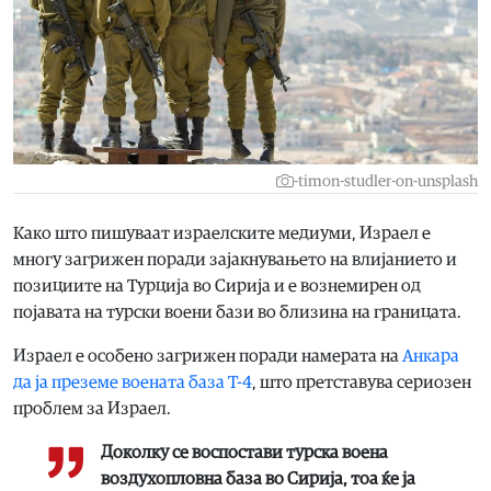
-timon-studler-on-unsplash
Како што пишуваат израелските медиуми, Израел е
многу загрижен поради зајакнувањето на влијанието и
позициите на Турција во Сирија и е вознемирен од
појавата на турски воени бази во близина на границата.
Израел е особено загрижен поради намерата на
Анкара
да ја преземе воената база Т-4
, што претставува сериозен
проблем за Израел.
Доколку се воспостави турска воена
воздухопловна база во Сирија, тоа ќе ја