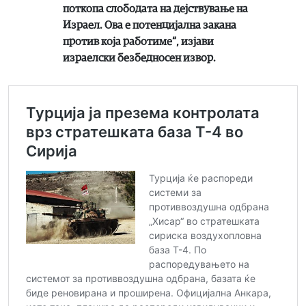
поткопа слободата на дејствување на
Израел. Ова е потенцијална закана
против која работиме“,
изјави
израелски безбедносен извор.