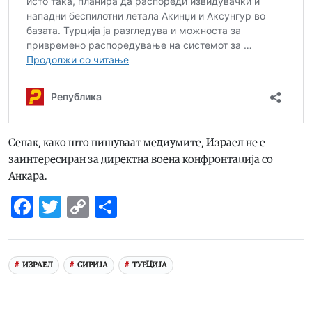
Сепак, како што пишуваат медиумите, Израел не е
заинтересиран за директна воена конфронтација со
Анкара.
Facebook
Twitter
Copy
Share
Link
ИЗРАЕЛ
СИРИЈА
ТУРЦИЈА