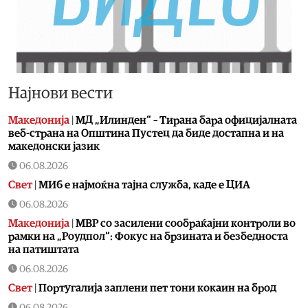
Најнови вести
Македонија
|
МД „Илинден“ – Тирана бара официјалната
веб-страна на Општина Пустец да биде достапна и на
македонски јазик
06.08.2026
Свет
|
МИ6 е најмоќна тајна служба, каде е ЦИА
06.08.2026
Македонија
|
МВР со засилени сообраќајни контроли во
рамки на „Роудпол“: Фокус на брзината и безбедноста
на патиштата
06.08.2026
Свет
|
Португалија заплени пет тони кокаин на брод
06.08.2026