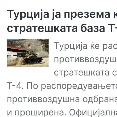
Турција ја презема 
стратешката база Т
Турција ќе ра
противвоздушн
стратешката с
Т-4. По распоредувањет
противвоздушна одбрана
и проширена. Официјална