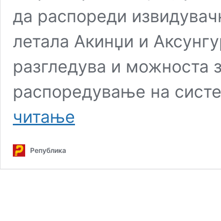
да распореди извидувач
летала Акинџи и Аксунгур
разгледува и можноста 
распоредување на сист
Турција
читање
ја
презема
контролата
Република
врз
стратешката
база
Т-4
во
Сирија